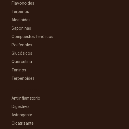
Flavonoides
Terpenos
Alcaloides
Saponinas
Compuestos fenólicos
Polifenoles
Glucósidos
Quercetina
Taninos
Terpenoides
CONDICIONES
Antiinflamatorio
Digestivo
Astringente
Cicatrizante