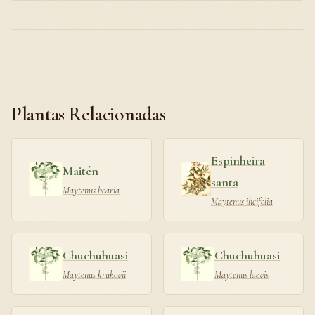
Plantas Relacionadas
Espinheira
Maitén
santa
Maytenus boaria
Maytenus ilicifolia
Chuchuhuasi
Chuchuhuasi
Maytenus krukovii
Maytenus laevis