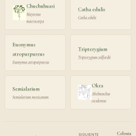
Chuchuhuasi
Catha edulis
Maytenus
Catha edulis
macrocarpa
Euonymus
Tripterygium
atropurpureus
Tripterygium wilfordii
Euonymus atropurpureus
Okra
Semialarium
Abelmoschus
Semialarium mexicanum
esculentus
Celosia
SIGUIENTE