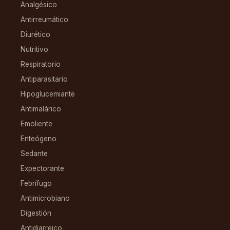
Analgésico
Antirreumático
Diurético
Nutritivo
Respiratorio
Antiparasitario
Hipoglucemiante
Antimalárico
Emoliente
Enteógeno
Sedante
Expectorante
Febrífugo
Antimicrobiano
Digestión
Antidiarreico