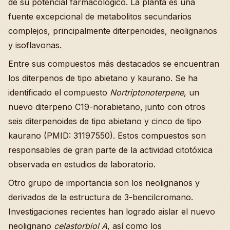
de su potencial farmacológico. La planta es una
fuente excepcional de metabolitos secundarios
complejos, principalmente diterpenoides, neolignanos
y isoflavonas.
Entre sus compuestos más destacados se encuentran
los diterpenos de tipo abietano y kaurano. Se ha
identificado el compuesto
Nortriptonoterpene
, un
nuevo diterpeno C19-norabietano, junto con otros
seis diterpenoides de tipo abietano y cinco de tipo
kaurano (PMID: 31197550). Estos compuestos son
responsables de gran parte de la actividad citotóxica
observada en estudios de laboratorio.
Otro grupo de importancia son los neolignanos y
derivados de la estructura de 3-bencilcromano.
Investigaciones recientes han logrado aislar el nuevo
neolignano
celastorbiol A
, así como los