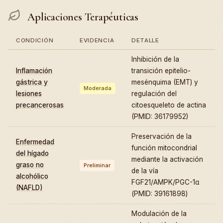
Aplicaciones Terapéuticas
CONDICIÓN
EVIDENCIA
DETALLE
Inhibición de la
Inflamación
transición epitelio-
gástrica y
mesénquima (EMT) y
Moderada
lesiones
regulación del
precancerosas
citoesqueleto de actina
(PMID: 36179952)
Preservación de la
Enfermedad
función mitocondrial
del hígado
mediante la activación
graso no
Preliminar
de la vía
alcohólico
FGF21/AMPK/PGC-1α
(NAFLD)
(PMID: 39161898)
Modulación de la