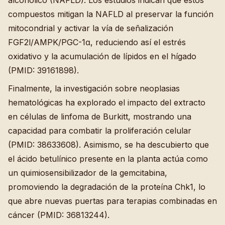
alcohólico (NAFLD). Los estudios indican que estos
compuestos mitigan la NAFLD al preservar la función
mitocondrial y activar la vía de señalización
FGF2l/AMPK/PGC-1α, reduciendo así el estrés
oxidativo y la acumulación de lípidos en el hígado
(PMID: 39161898).
Finalmente, la investigación sobre neoplasias
hematológicas ha explorado el impacto del extracto
en células de linfoma de Burkitt, mostrando una
capacidad para combatir la proliferación celular
(PMID: 38633608). Asimismo, se ha descubierto que
el ácido betulínico presente en la planta actúa como
un quimiosensibilizador de la gemcitabina,
promoviendo la degradación de la proteína Chk1, lo
que abre nuevas puertas para terapias combinadas en
cáncer (PMID: 36813244).