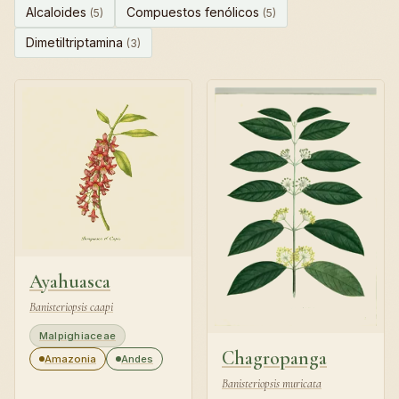
Alcaloides
Compuestos fenólicos
(5)
(5)
Dimetiltriptamina
(3)
Ayahuasca
Banisteriopsis caapi
Malpighiaceae
Chagropanga
Amazonia
Andes
Banisteriopsis muricata