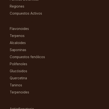
Regiones
Compuestos Activos
COMPUESTOS
Flavonoides
Terpenos
Alcaloides
Saponinas
Compuestos fenólicos
Polifenoles
Glucósidos
Quercetina
Taninos
Terpenoides
CONDICIONES
Antiinflamatorio