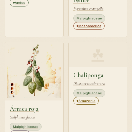
Nance
Andes
Byrsonima crassifolia
Malpighiaceae
Mesoamérica
☘
Chaliponga
Diplopterys cabrerana
Malpighiaceae
Amazonia
Árnica roja
Galphimia glauca
Malpighiaceae