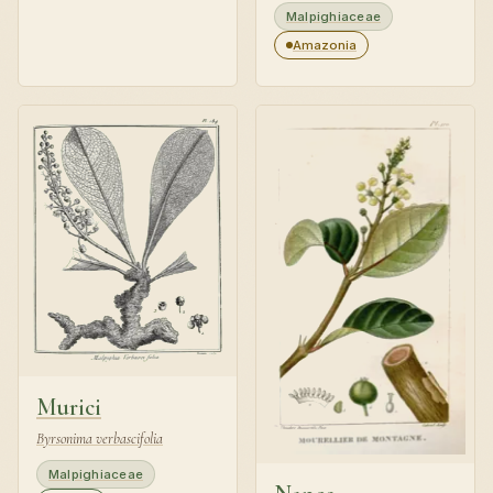
Malpighiaceae
Amazonia
Murici
Byrsonima verbascifolia
Malpighiaceae