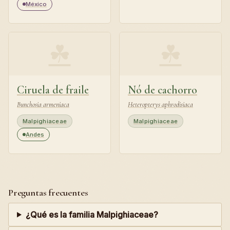
México
☘
☘
Ciruela de fraile
Nó de cachorro
Bunchosia armeniaca
Heteropterys aphrodisiaca
Malpighiaceae
Malpighiaceae
Andes
Preguntas frecuentes
¿Qué es la familia Malpighiaceae?