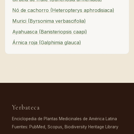
Nó de cachorro (Heteropterys aphrodisiaca)
Murici (Byrsonima verbascifolia)
Ayahuasca (Banisteriopsis caapi)
Árnica roja (Galphimia glauca)
Yerbateca
Enciclopedia de Plantas Medicinales de América Latina
Fuentes: PubMed, Scopus, Biodiversity Heritage Library