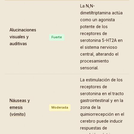
La N,N-
dimetiltriptamina actúa
como un agonista
potente de los
Alucinaciones
receptores de
visuales y
Fuerte
serotonina 5-HT2A en
auditivas
el sistema nervioso
central, alterando el
procesamiento
sensorial.
La estimulación de los
receptores de
serotonina en el tracto
Náuseas y
gastrointestinal y en la
emesis
zona de la
Moderada
(vómito)
quimiorrecepción en el
cerebro puede inducir
respuestas de