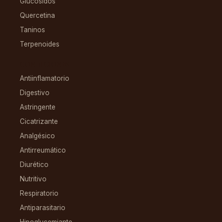
Glucósidos
Quercetina
Taninos
Terpenoides
CONDICIONES
Antiinflamatorio
Digestivo
Astringente
Cicatrizante
Analgésico
Antirreumático
Diurético
Nutritivo
Respiratorio
Antiparasitario
Hipoglucemiante