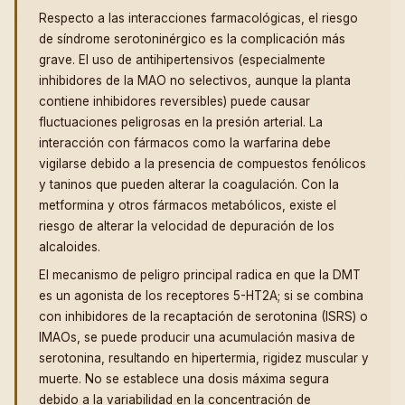
Respecto a las interacciones farmacológicas, el riesgo
de síndrome serotoninérgico es la complicación más
grave. El uso de antihipertensivos (especialmente
inhibidores de la MAO no selectivos, aunque la planta
contiene inhibidores reversibles) puede causar
fluctuaciones peligrosas en la presión arterial. La
interacción con fármacos como la warfarina debe
vigilarse debido a la presencia de compuestos fenólicos
y taninos que pueden alterar la coagulación. Con la
metformina y otros fármacos metabólicos, existe el
riesgo de alterar la velocidad de depuración de los
alcaloides.
El mecanismo de peligro principal radica en que la DMT
es un agonista de los receptores 5-HT2A; si se combina
con inhibidores de la recaptación de serotonina (ISRS) o
IMAOs, se puede producir una acumulación masiva de
serotonina, resultando en hipertermia, rigidez muscular y
muerte. No se establece una dosis máxima segura
debido a la variabilidad en la concentración de