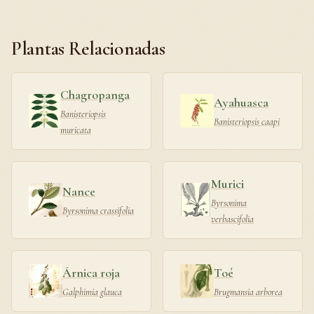
Plantas Relacionadas
Chagropanga
Ayahuasca
Banisteriopsis
Banisteriopsis caapi
muricata
Murici
Nance
Byrsonima
Byrsonima crassifolia
verbascifolia
Árnica roja
Toé
Galphimia glauca
Brugmansia arborea