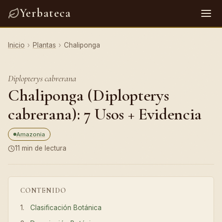
Yerbateca
Inicio
›
Plantas
›
Chaliponga
Diplopterys cabrerana
Chaliponga (Diplopterys
cabrerana): 7 Usos + Evidencia
Amazonia
11 min de lectura
CONTENIDO
Clasificación Botánica