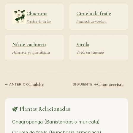
Chacruna
Ciruela de fraile
Psychotria viridis
Bunchosia armeniaca
Nó de cachorro
Virola
Heteropterys aphrodisiaca
Virola surinamensis
Chalche
Chamaecrista
← ANTERIOR
SIGUIENTE →
🌿 Plantas Relacionadas
Chagropanga (Banisteriopsis muricata)
Ciruela de fraile (Bunchosia armeniaca)