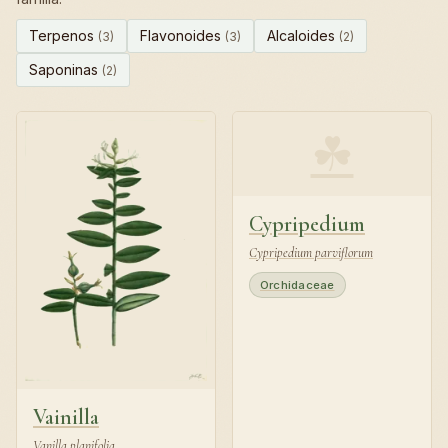
Terpenos
Flavonoides
Alcaloides
(3)
(3)
(2)
Saponinas
(2)
☘
Cypripedium
Cypripedium parviflorum
Orchidaceae
Vainilla
Vanilla planifolia