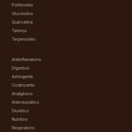
Polifenoles
Glucósidos
Quercetina
Taninos
Terpenoides
CONDICIONES
Antiinflamatorio
Digestivo
Astringente
Cicatrizante
Analgésico
Antirreumático
Diurético
Nutritivo
Respiratorio