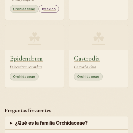
Orchidaceae
México
☘
☘
Epidendrum
Gastrodia
Epidendrum secundum
Gastrodia elata
Orchidaceae
Orchidaceae
Preguntas frecuentes
¿Qué es la familia Orchidaceae?