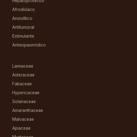
Hepatoprotector
Afrodisíaco
Ansiolítico
Antitumoral
Estimulante
Antiespasmódico
FAMILIAS
Lamiaceae
Asteraceae
Fabaceae
Hypericaceae
Solanaceae
Amaranthaceae
Malvaceae
Apiaceae