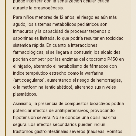
puede interferir con la señalización celular crítica
durante la organogénesis.
Para niños menores de 12 años, el riesgo es aún más
agudo; los sistemas metabólicos pediátricos son
inmaduros y la capacidad de procesar terpenos o
saponinas es limitada, lo que podría resultar en toxicidad
sistémica rápida. En cuanto a interacciones
farmacológicas, si se llegara a consumir, los alcaloides
podrían competir por las enzimas del citocromo P450 en
el hígado, alterando el metabolismo de fármacos con
índice terapéutico estrecho como la warfarina
(anticoagulante), aumentando el riesgo de hemorragias,
o la metformina (antidiabético), alterando sus niveles
plasmáticos.
Asimismo, la presencia de compuestos bioactivos podría
potenciar efectos de antihipertensivos, provocando
hipotensión severa. No se conoce una dosis máxima
segura. Los efectos secundarios pueden incluir
trastornos gastrointestinales severos (náuseas, vómitos