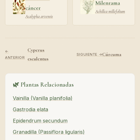
Milenrama
cáncer
Achillea millefolium
Acalypha arvensis
Cyperus
←
Cúrcuma
SIGUIENTE →
ANTERIOR
esculentus
🌿 Plantas Relacionadas
Vainilla (Vanilla planifolia)
Gastrodia elata
Epidendrum secundum
Granadilla (Passiflora ligularis)