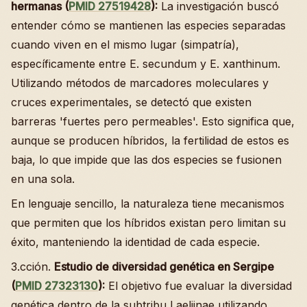
hermanas (
PMID 27519428
):
La investigación buscó
entender cómo se mantienen las especies separadas
cuando viven en el mismo lugar (simpatría),
específicamente entre E. secundum y E. xanthinum.
Utilizando métodos de marcadores moleculares y
cruces experimentales, se detectó que existen
barreras 'fuertes pero permeables'. Esto significa que,
aunque se producen híbridos, la fertilidad de estos es
baja, lo que impide que las dos especies se fusionen
en una sola.
En lenguaje sencillo, la naturaleza tiene mecanismos
que permiten que los híbridos existan pero limitan su
éxito, manteniendo la identidad de cada especie.
3.cción.
Estudio de diversidad genética en Sergipe
(
PMID 27323130
):
El objetivo fue evaluar la diversidad
genética dentro de la subtribu Laeliinae utilizando