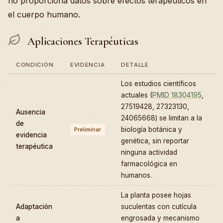
no proporciona datos sobre efectos terapéuticos en
el cuerpo humano.
Aplicaciones Terapéuticas
CONDICIÓN
EVIDENCIA
DETALLE
Los estudios científicos
actuales (
PMID 18304195
,
27519428, 27323130,
Ausencia
24065668) se limitan a la
de
biología botánica y
Preliminar
evidencia
genética, sin reportar
terapéutica
ninguna actividad
farmacológica en
humanos.
La planta posee hojas
Adaptación
suculentas con cutícula
a
engrosada y mecanismo