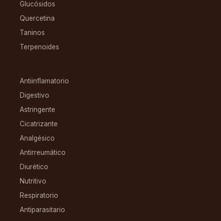
Glucósidos
Quercetina
Taninos
Terpenoides
CONDICIONES
Antiinflamatorio
Digestivo
Astringente
Cicatrizante
Analgésico
Antirreumático
Diurético
Nutritivo
Respiratorio
Antiparasitario