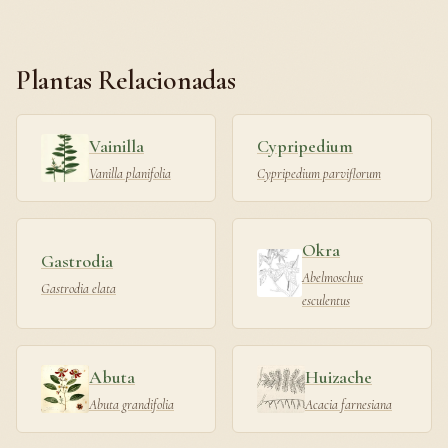
Plantas Relacionadas
Vainilla
Cypripedium
Vanilla planifolia
Cypripedium parviflorum
Okra
Gastrodia
Abelmoschus
Gastrodia elata
esculentus
Abuta
Huizache
Abuta grandifolia
Acacia farnesiana