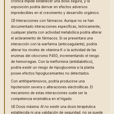
crónica impide establecer una dosis segura, y la
exposición podría derivar en efectos adversos
impredecibles en el crecimiento y desarrollo orgánico.
(3) Interacciones con fármacos: Aunque no se han
documentado interacciones específicas, teóricamente,
cualquier planta con actividad metabólica podría alterar
el aclaramiento de fármacos. Si se presentara una
interacción con la warfarina (anticoagulante), podría
alterar los niveles de vitamina K o la actividad de las
enzimas del citocromo P450, incrementando el riesgo
de hemorragias. Con la metformina (antidiabético),
podría existir un riesgo de hipoglucemia si la planta
posee efectos hipoglucemiantes no detectados.
Con antihipertensivos, podría producirse una
hipotensión severa o alteraciones electrolíticas. El
mecanismo de estas interacciones suele ser la
competencia enzimática en el hígado.
(4) Dosis máxima: Al no existir una dosis terapéutica
establecida ni una validación de seguridad, no se puede