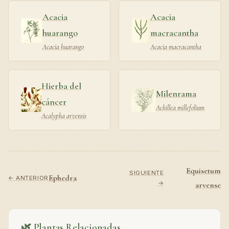
Acacia
Acacia
huarango
macracantha
Acacia huarango
Acacia macracantha
Hierba del
Milenrama
cáncer
Achillea millefolium
Acalypha arvensis
Equisetum
SIGUIENTE
Ephedra
← ANTERIOR
→
arvense
🌿 Plantas Relacionadas