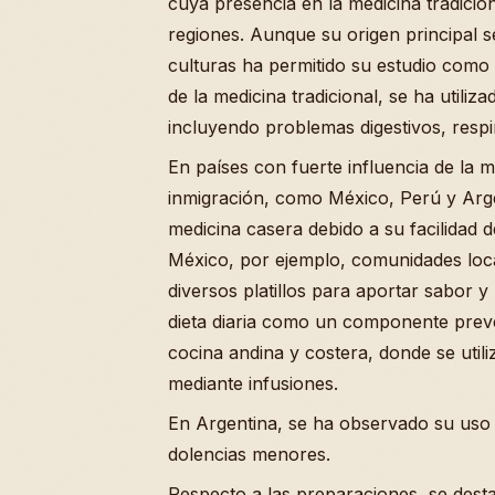
cuya presencia en la medicina tradici
regiones. Aunque su origen principal se
culturas ha permitido su estudio como 
de la medicina tradicional, se ha utiliz
incluyendo problemas digestivos, respi
En países con fuerte influencia de la 
inmigración, como México, Perú y Argen
medicina casera debido a su facilidad 
México, por ejemplo, comunidades local
diversos platillos para aportar sabor y
dieta diaria como un componente preve
cocina andina y costera, donde se util
mediante infusiones.
En Argentina, se ha observado su uso e
dolencias menores.
Respecto a las preparaciones, se dest