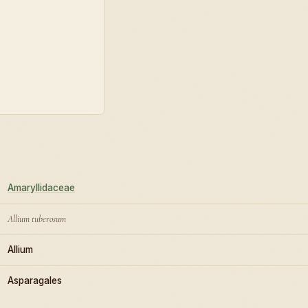
Amaryllidaceae
Allium tuberosum
Allium
Asparagales