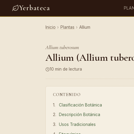
Yerbateca
PLA
Inicio
›
Plantas
›
Allium
Allium tuberosum
Allium (Allium tubero
10 min de lectura
CONTENIDO
Clasificación Botánica
Descripción Botánica
Usos Tradicionales