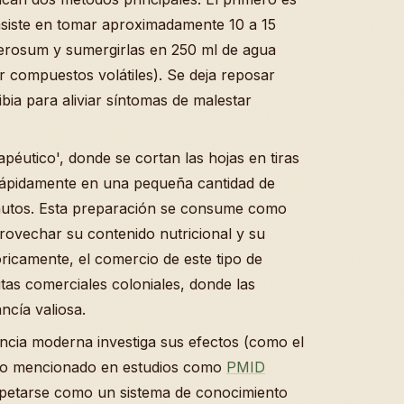
onsiste en tomar aproximadamente 10 a 15
berosum y sumergirlas en 250 ml de agua
r compuestos volátiles). Se deja reposar
ibia para aliviar síntomas de malestar
péutico', donde se cortan las hojas en tiras
 rápidamente en una pequeña cantidad de
inutos. Esta preparación se consume como
ovechar su contenido nutricional y su
óricamente, el comercio de este tipo de
tas comerciales coloniales, donde las
ncía valiosa.
encia moderna investiga sus efectos (como el
ético mencionado en estudios como
PMID
espetarse como un sistema de conocimiento