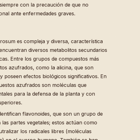
siempre con la precaución de que no
ional ante enfermedades graves.
rosum es compleja y diversa, característica
e encuentran diversos metabolitos secundarios
icas. Entre los grupos de compuestos más
os azufrados, como la alicina, que son
 poseen efectos biológicos significativos. En
mpuestos azufrados son moléculas que
ales para la defensa de la planta y con
periores.
dentifican flavonoides, que son un grupo de
 las partes vegetales; estos actúan como
ralizar los radicales libres (moléculas
las) en el cuerpo humano. También se han