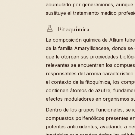
acumulado por generaciones, aunque 
sustituye el tratamiento médico profes
Fitoquímica
La composición química de Allium tube
de la familia Amaryllidaceae, donde s
que le otorgan sus propiedades biológ
relevantes se encuentran los compuest
responsables del aroma característico y
el contexto de la fitoquímica, los co
contienen átomos de azufre, fundament
efectos moduladores en organismos su
Dentro de los grupos funcionales, se i
compuestos polifenólicos presentes en
potentes antioxidantes, ayudando a neut
inestables que pueden dañar las célu