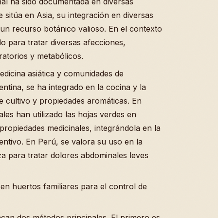
onal ha sido documentada en diversas
 sitúa en Asia, su integración en diversas
un recurso botánico valioso. En el contexto
ado para tratar diversas afecciones,
ratorios y metabólicos.
medicina asiática y comunidades de
tina, se ha integrado en la cocina y la
de cultivo y propiedades aromáticas. En
es han utilizado las hojas verdes en
 propiedades medicinales, integrándola en la
ntivo. En Perú, se valora su uso en la
iza para tratar dolores abdominales leves
n huertos familiares para el control de
acan dos métodos principales. El primero es