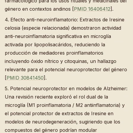
farmacológico para los usos rituales y medicinales del
género en contextos andinos [
PMID 16406412
].
4. Efecto anti-neuroinflamatorio: Extractos de Iresine
celosia (especie relacionada) demostraron actividad
anti-neuroinflamatoria significativa en microglía
activada por lipopolisacáridos, reduciendo la
producción de mediadores proinflamatorios
incluyendo óxido nítrico y citoquinas, un hallazgo
relevante para el potencial neuroprotector del género
[
PMID 30841450
].
5. Potencial neuroprotector en modelos de Alzheimer:
Una revisión reciente exploró el rol dual de la
microglía (M1 proinflamatoria / M2 antiinflamatoria) y
el potencial protector de extractos de Iresine en
modelos de neurodegeneración, sugiriendo que los
compuestos del género podrían modular