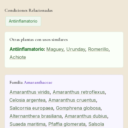
Condiciones Relacionadas
Antiinflamatorio
Otras plantas con usos similares
Antiinflamatorio
:
Maguey
,
Urunday
,
Romerillo
,
Achiote
Familia
Amaranthaceae
Amaranthus viridis
,
Amaranthus retroflexus
,
Celosia argentea
,
Amaranthus cruentus
,
Salicornia europaea
,
Gomphrena globosa
,
Alternanthera brasiliana
,
Amaranthus dubius
,
Suaeda maritima
,
Pfaffia glomerata
,
Salsola