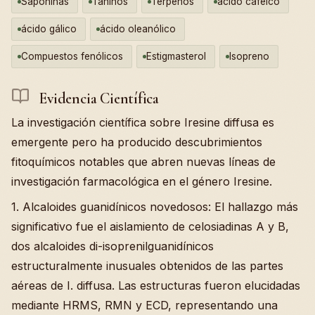
Saponinas
Taninos
Terpenos
ácido cafeico
ácido gálico
ácido oleanólico
Compuestos fenólicos
Estigmasterol
Isopreno
Evidencia Científica
La investigación científica sobre Iresine diffusa es
emergente pero ha producido descubrimientos
fitoquímicos notables que abren nuevas líneas de
investigación farmacológica en el género Iresine.
1. Alcaloides guanidínicos novedosos: El hallazgo más
significativo fue el aislamiento de celosiadinas A y B,
dos alcaloides di-isoprenilguanidínicos
estructuralmente inusuales obtenidos de las partes
aéreas de I. diffusa. Las estructuras fueron elucidadas
mediante HRMS, RMN y ECD, representando una