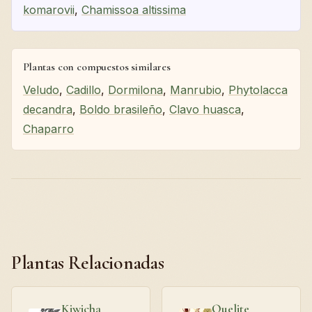
komarovii
,
Chamissoa altissima
Plantas con compuestos similares
Veludo
,
Cadillo
,
Dormilona
,
Manrubio
,
Phytolacca
decandra
,
Boldo brasileño
,
Clavo huasca
,
Chaparro
Plantas Relacionadas
Kiwicha
Quelite