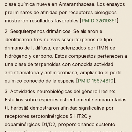
clase química nueva en Amaranthaceae. Los ensayos
preliminares de afinidad por receptores biológicos
mostraron resultados favorables [
PMID 32619361
].
2. Sesquiterpenos drimánicos: Se aislaron e
identificaron tres nuevos sesquiterpenos de tipo
drimano de I. diffusa, caracterizados por RMN de
hidrógeno y carbono. Estos compuestos pertenecen a
una clase de terpenoides con conocida actividad
antiinflamatoria y antimicrobiana, ampliando el perfil
químico conocido de la especie [
PMID 15674810
].
3. Actividades neurobiológicas del género Iresine:
Estudios sobre especies estrechamente emparentadas
(I. herbstii) demostraron afinidad significativa por
receptores serotoninérgicos 5-HT2C y
dopaminérgicos D1/D2, proporcionando sustento