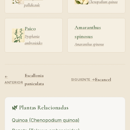
Chenopodium quinoa
pallidicaule
Amaranthus
Paico
spinosus
Dysphania
ambrosioides
Amaranthus spinosus
Escallonia
←
Escancel
SIGUIENTE →
ANTERIOR
paniculata
🌿 Plantas Relacionadas
Quinoa (Chenopodium quinoa)