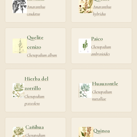
Amaranthus
Amaranthus
caudatus
hybridus
Quelite
Paico
cenizo
Chenopodium
ambrosioides
Chenopodium album
Hierba del
Huauzontle
zorrillo
Chenopodium
Chenopodium
nuttalliae
graveolens
Cañihua
Quinoa
Chenopodium