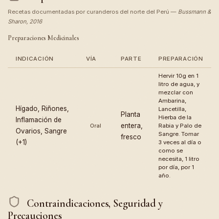
Recetas documentadas por curanderos del norte del Perú —
Bussmann &
Sharon, 2016
Preparaciones Medicinales
INDICACIÓN
VÍA
PARTE
PREPARACIÓN
Hervir 10g en 1
litro de agua, y
mezclar con
Ambarina,
Hígado, Riñones,
Lancetilla,
Planta
Hierba de la
Inflamación de
entera,
Oral
Rabia y Palo de
Ovarios, Sangre
Sangre. Tomar
fresco
(+1)
3 veces al día o
como se
necesita, 1 litro
por día, por 1
año.
Contraindicaciones, Seguridad y
Precauciones