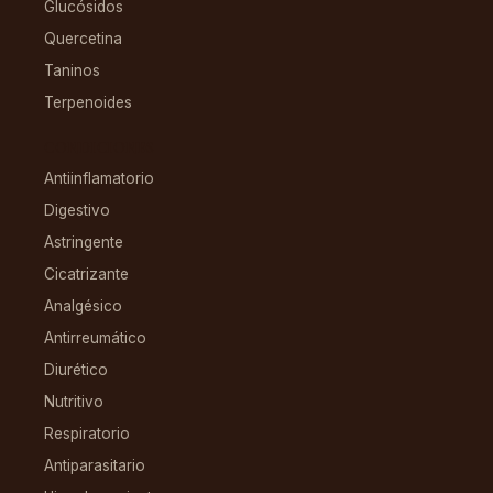
Glucósidos
Quercetina
Taninos
Terpenoides
CONDICIONES
Antiinflamatorio
Digestivo
Astringente
Cicatrizante
Analgésico
Antirreumático
Diurético
Nutritivo
Respiratorio
Antiparasitario