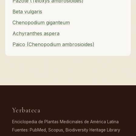
Pazote (Teloxys ambrosioides)
Beta vulgaris
Chenopodium giganteum
Achyranthes aspera
Paico (Chenopodium ambrosioides)
Yerbateca
Enciclopedia de Plantas Medicinales de América Latina
Fuentes: PubMed, Scopus, Biodiversity Heritage Library