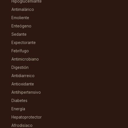
Hipoglucemiante
Antimalárico
Emoliente
Enteógeno
Sedante
Expectorante
Febrífugo
Antimicrobiano
Digestión
Antidiarreico
Antioxidante
Antihipertensivo
Diabetes
Energía
Hepatoprotector
Afrodisíaco