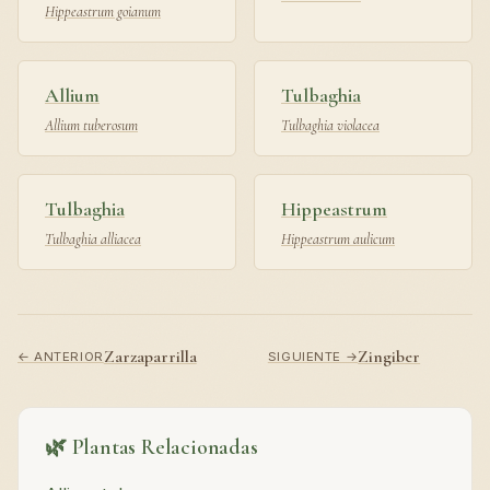
Hippeastrum goianum
Allium
Tulbaghia
Allium tuberosum
Tulbaghia violacea
Tulbaghia
Hippeastrum
Tulbaghia alliacea
Hippeastrum aulicum
Zarzaparrilla
Zingiber
← ANTERIOR
SIGUIENTE →
🌿 Plantas Relacionadas