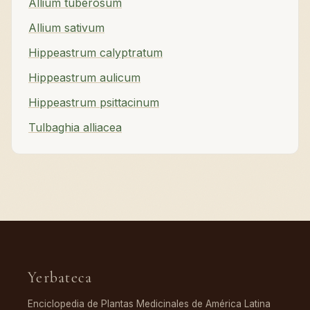
Allium tuberosum
Allium sativum
Hippeastrum calyptratum
Hippeastrum aulicum
Hippeastrum psittacinum
Tulbaghia alliacea
Yerbateca
Enciclopedia de Plantas Medicinales de América Latina