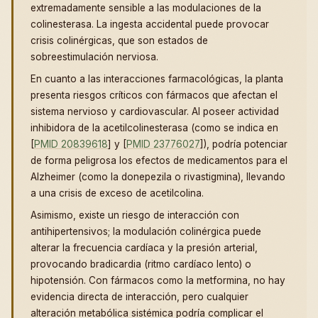
extremadamente sensible a las modulaciones de la
colinesterasa. La ingesta accidental puede provocar
crisis colinérgicas, que son estados de
sobreestimulación nerviosa.
En cuanto a las interacciones farmacológicas, la planta
presenta riesgos críticos con fármacos que afectan el
sistema nervioso y cardiovascular. Al poseer actividad
inhibidora de la acetilcolinesterasa (como se indica en
[
PMID 20839618
] y [
PMID 23776027
]), podría potenciar
de forma peligrosa los efectos de medicamentos para el
Alzheimer (como la donepezila o rivastigmina), llevando
a una crisis de exceso de acetilcolina.
Asimismo, existe un riesgo de interacción con
antihipertensivos; la modulación colinérgica puede
alterar la frecuencia cardíaca y la presión arterial,
provocando bradicardia (ritmo cardíaco lento) o
hipotensión. Con fármacos como la metformina, no hay
evidencia directa de interacción, pero cualquier
alteración metabólica sistémica podría complicar el