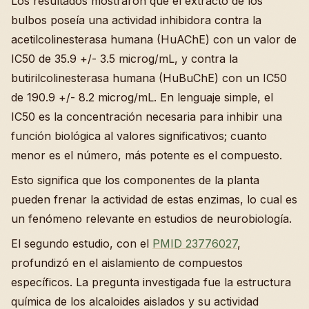
Los resultados mostraron que el extracto de los
bulbos poseía una actividad inhibidora contra la
acetilcolinesterasa humana (HuAChE) con un valor de
IC50 de 35.9 +/- 3.5 microg/mL, y contra la
butirilcolinesterasa humana (HuBuChE) con un IC50
de 190.9 +/- 8.2 microg/mL. En lenguaje simple, el
IC50 es la concentración necesaria para inhibir una
función biológica al valores significativos; cuanto
menor es el número, más potente es el compuesto.
Esto significa que los componentes de la planta
pueden frenar la actividad de estas enzimas, lo cual es
un fenómeno relevante en estudios de neurobiología.
El segundo estudio, con el
PMID 23776027
,
profundizó en el aislamiento de compuestos
específicos. La pregunta investigada fue la estructura
química de los alcaloides aislados y su actividad