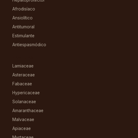
Hepatoprotector
Afrodisíaco
Ansiolítico
Antitumoral
Estimulante
Antiespasmódico
FAMILIAS
Lamiaceae
Asteraceae
Fabaceae
Hypericaceae
Solanaceae
Amaranthaceae
Malvaceae
Apiaceae
Myrtaceae