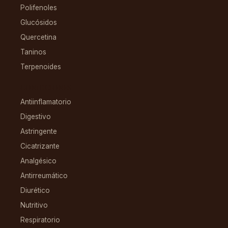
Polifenoles
Glucósidos
Quercetina
Taninos
Terpenoides
CONDICIONES
Antiinflamatorio
Digestivo
Astringente
Cicatrizante
Analgésico
Antirreumático
Diurético
Nutritivo
Respiratorio