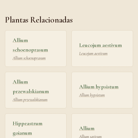
Plantas Relacionadas
Allium
Leucojum aestivum
schoenoprasum
Leucojum aestivum
Allium schoenoprasum
Allium
Allium hypsistum
przewalskianum
Allium hypsistum
Allium przewalskianum
Hippeastrum
Allium
goianum
Allium sativum