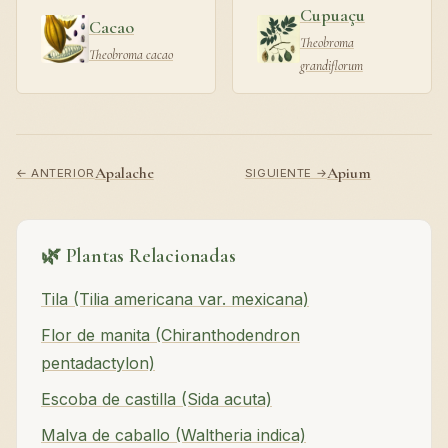
Cupuaçu
Cacao
Theobroma
Theobroma cacao
grandiflorum
Apalache
Apium
← ANTERIOR
SIGUIENTE →
🌿 Plantas Relacionadas
Tila (Tilia americana var. mexicana)
Flor de manita (Chiranthodendron
pentadactylon)
Escoba de castilla (Sida acuta)
Malva de caballo (Waltheria indica)