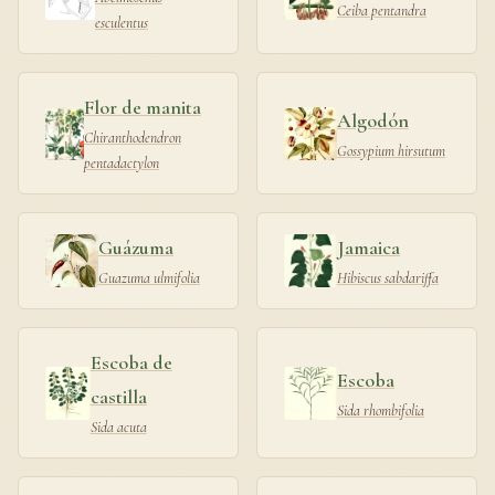
Ceiba pentandra
esculentus
Flor de manita
Algodón
Chiranthodendron
Gossypium hirsutum
pentadactylon
Guázuma
Jamaica
Guazuma ulmifolia
Hibiscus sabdariffa
Escoba de
Escoba
castilla
Sida rhombifolia
Sida acuta