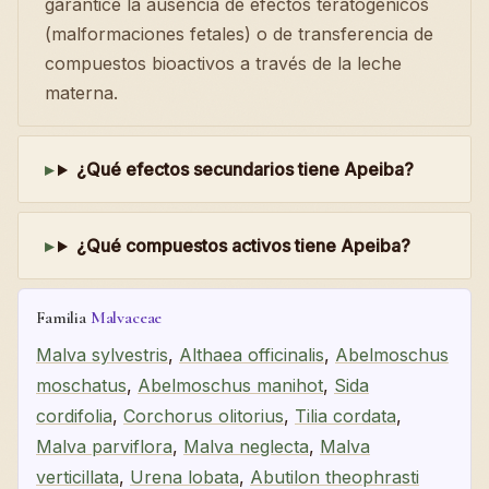
garantice la ausencia de efectos teratogénicos
(malformaciones fetales) o de transferencia de
compuestos bioactivos a través de la leche
materna.
¿Qué efectos secundarios tiene Apeiba?
¿Qué compuestos activos tiene Apeiba?
Familia
Malvaceae
Malva sylvestris
,
Althaea officinalis
,
Abelmoschus
moschatus
,
Abelmoschus manihot
,
Sida
cordifolia
,
Corchorus olitorius
,
Tilia cordata
,
Malva parviflora
,
Malva neglecta
,
Malva
verticillata
,
Urena lobata
,
Abutilon theophrasti