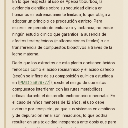
En lo que respecta al uso de Apeiba tibourbou, la
evidencia científica sobre su seguridad clínica en
humanos es extremadamente limitada, lo que obliga a
adoptar un principio de precaución estricto. Para
mujeres en periodo de embarazo y lactancia, no existe
ningún estudio clínico que garantice la ausencia de
efectos teratogénicos (malformaciones fetales) o de
transferencia de compuestos bioactivos a través de la
leche materna.
Dado que los extractos de esta planta contienen ácidos
fenólicos como el ácido rosmarínico y el ácido cafeico
(según se infiere de su composición química estudiada
en [
PMID 25829777
]), existe el riesgo de que estos
compuestos interfieran con las rutas metabólicas
críticas durante el desarrollo embrionario o neonatal. En
el caso de niños menores de 12 años, el uso debe
evitarse por completo, ya que sus sistemas enzimáticos
y de depuración renal son inmaduros, lo que podría
resultar en una toxicidad inesperada ante dosis que para