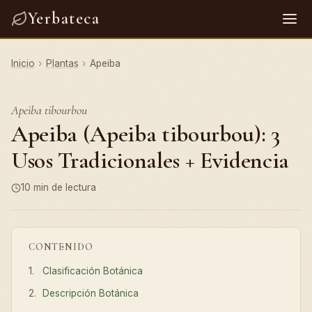
Yerbateca
Inicio
›
Plantas
›
Apeiba
Apeiba tibourbou
Apeiba (Apeiba tibourbou): 3
Usos Tradicionales + Evidencia
10 min de lectura
CONTENIDO
Clasificación Botánica
Descripción Botánica