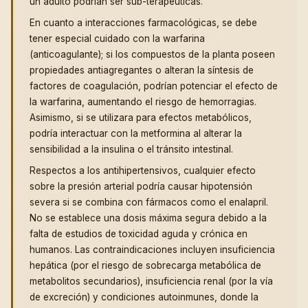
un adulto podrían ser sub-terapéuticas.
En cuanto a interacciones farmacológicas, se debe
tener especial cuidado con la warfarina
(anticoagulante); si los compuestos de la planta poseen
propiedades antiagregantes o alteran la síntesis de
factores de coagulación, podrían potenciar el efecto de
la warfarina, aumentando el riesgo de hemorragias.
Asimismo, si se utilizara para efectos metabólicos,
podría interactuar con la metformina al alterar la
sensibilidad a la insulina o el tránsito intestinal.
Respectos a los antihipertensivos, cualquier efecto
sobre la presión arterial podría causar hipotensión
severa si se combina con fármacos como el enalapril.
No se establece una dosis máxima segura debido a la
falta de estudios de toxicidad aguda y crónica en
humanos. Las contraindicaciones incluyen insuficiencia
hepática (por el riesgo de sobrecarga metabólica de
metabolitos secundarios), insuficiencia renal (por la vía
de excreción) y condiciones autoinmunes, donde la