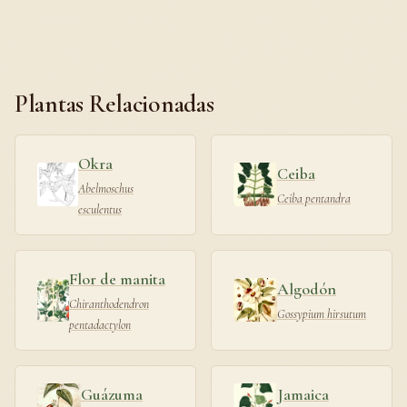
Plantas Relacionadas
Okra
Ceiba
Abelmoschus
Ceiba pentandra
esculentus
Flor de manita
Algodón
Chiranthodendron
Gossypium hirsutum
pentadactylon
Guázuma
Jamaica