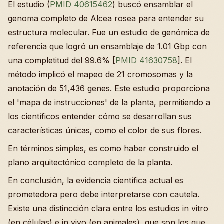
El estudio (
PMID 40615462
) buscó ensamblar el
genoma completo de Alcea rosea para entender su
estructura molecular. Fue un estudio de genómica de
referencia que logró un ensamblaje de 1.01 Gbp con
una completitud del 99.6% [
PMID 41630758
]. El
método implicó el mapeo de 21 cromosomas y la
anotación de 51,436 genes. Este estudio proporciona
el 'mapa de instrucciones' de la planta, permitiendo a
los científicos entender cómo se desarrollan sus
características únicas, como el color de sus flores.
En términos simples, es como haber construido el
plano arquitectónico completo de la planta.
En conclusión, la evidencia científica actual es
prometedora pero debe interpretarse con cautela.
Existe una distincción clara entre los estudios in vitro
(en células) e in vivo (en animales), que son los que