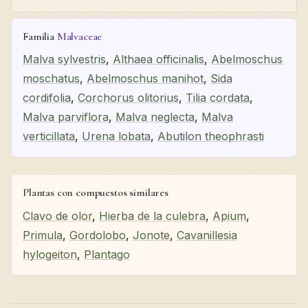
Familia
Malvaceae
Malva sylvestris
,
Althaea officinalis
,
Abelmoschus
moschatus
,
Abelmoschus manihot
,
Sida
cordifolia
,
Corchorus olitorius
,
Tilia cordata
,
Malva parviflora
,
Malva neglecta
,
Malva
verticillata
,
Urena lobata
,
Abutilon theophrasti
Plantas con compuestos similares
Clavo de olor
,
Hierba de la culebra
,
Apium
,
Primula
,
Gordolobo
,
Jonote
,
Cavanillesia
hylogeiton
,
Plantago