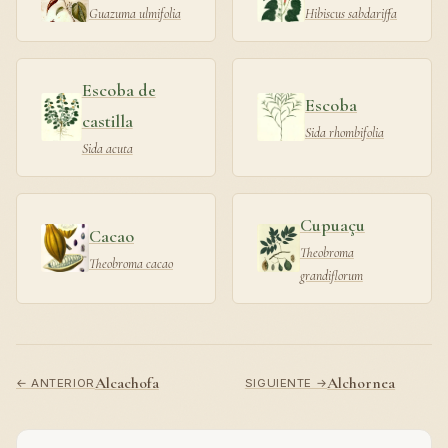
Guazuma ulmifolia
Hibiscus sabdariffa
Escoba de
Escoba
castilla
Sida rhombifolia
Sida acuta
Cupuaçu
Cacao
Theobroma
Theobroma cacao
grandiflorum
Alcachofa
Alchornea
← ANTERIOR
SIGUIENTE →