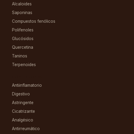
Alcaloides
Saponinas
Compuestos fenólicos
Polifenoles
Glucósidos
Quercetina
Taninos
Terpenoides
CONDICIONES
Antiinflamatorio
Digestivo
Astringente
Cicatrizante
Analgésico
Antirreumático