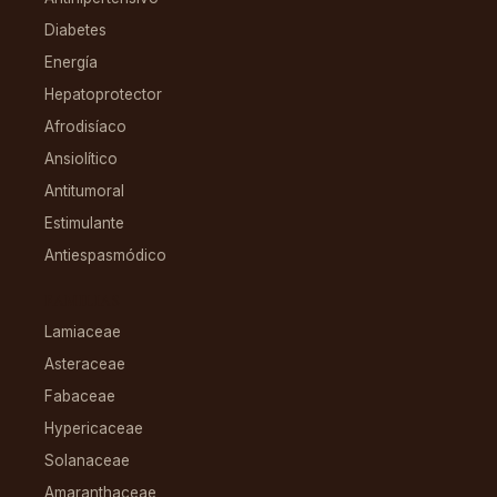
Diabetes
Energía
Hepatoprotector
Afrodisíaco
Ansiolítico
Antitumoral
Estimulante
Antiespasmódico
FAMILIAS
Lamiaceae
Asteraceae
Fabaceae
Hypericaceae
Solanaceae
Amaranthaceae