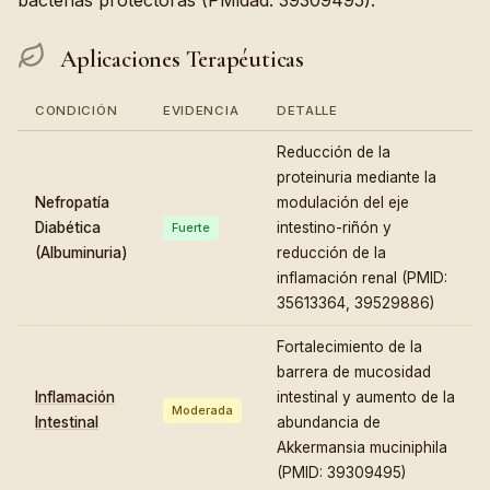
bacterias protectoras (PMidad: 39309495).
Aplicaciones Terapéuticas
CONDICIÓN
EVIDENCIA
DETALLE
Reducción de la
proteinuria mediante la
Nefropatía
modulación del eje
Diabética
intestino-riñón y
Fuerte
(Albuminuria)
reducción de la
inflamación renal (PMID:
35613364, 39529886)
Fortalecimiento de la
barrera de mucosidad
Inflamación
intestinal y aumento de la
Moderada
Intestinal
abundancia de
Akkermansia muciniphila
(PMID: 39309495)