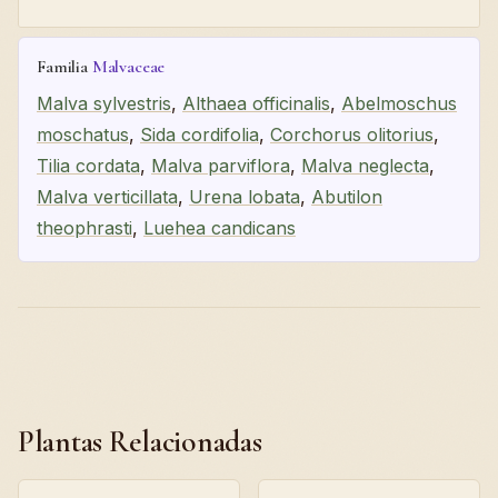
Familia
Malvaceae
Malva sylvestris
,
Althaea officinalis
,
Abelmoschus
moschatus
,
Sida cordifolia
,
Corchorus olitorius
,
Tilia cordata
,
Malva parviflora
,
Malva neglecta
,
Malva verticillata
,
Urena lobata
,
Abutilon
theophrasti
,
Luehea candicans
Plantas Relacionadas