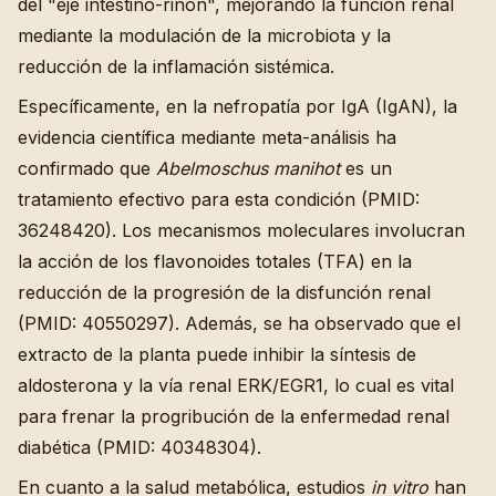
del "eje intestino-riñón", mejorando la función renal
mediante la modulación de la microbiota y la
reducción de la inflamación sistémica.
Específicamente, en la nefropatía por IgA (IgAN), la
evidencia científica mediante meta-análisis ha
confirmado que
Abelmoschus manihot
es un
tratamiento efectivo para esta condición (PMID:
36248420). Los mecanismos moleculares involucran
la acción de los flavonoides totales (TFA) en la
reducción de la progresión de la disfunción renal
(PMID: 40550297). Además, se ha observado que el
extracto de la planta puede inhibir la síntesis de
aldosterona y la vía renal ERK/EGR1, lo cual es vital
para frenar la progribución de la enfermedad renal
diabética (PMID: 40348304).
En cuanto a la salud metabólica, estudios
in vitro
han