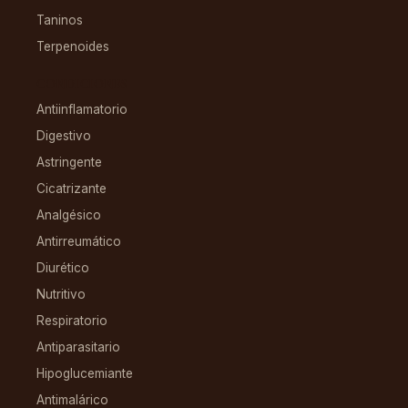
Taninos
Terpenoides
CONDICIONES
Antiinflamatorio
Digestivo
Astringente
Cicatrizante
Analgésico
Antirreumático
Diurético
Nutritivo
Respiratorio
Antiparasitario
Hipoglucemiante
Antimalárico