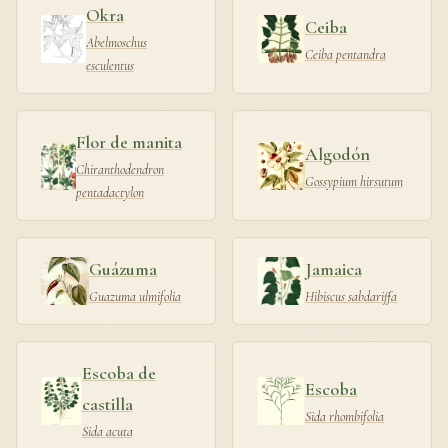
Okra
Ceiba
Abelmoschus
Ceiba pentandra
esculentus
Flor de manita
Algodón
Chiranthodendron
Gossypium hirsutum
pentadactylon
Guázuma
Jamaica
Guazuma ulmifolia
Hibiscus sabdariffa
Escoba de
Escoba
castilla
Sida rhombifolia
Sida acuta