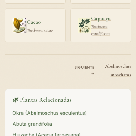
Cupuaçu
Cacao
Theobroma
Theobroma cacao
grandiflorum
Abelmoschus
SIGUIENTE
→
moschatus
🌿 Plantas Relacionadas
Okra (Abelmoschus esculentus)
Abuta grandifolia
Huizache (Acacia farnesiana)