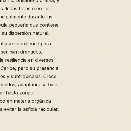
arillo brillante o crema, y
s de las hojas o en los
ncipalmente durante las
psula pequeña que contiene
 su dispersión natural.
pal que se extiende para
ser bien drenados,
 resiliencia en diversos
l Caribe, pero su presencia
les y subtropicales. Crece
húmedos, adaptándose bien
mar hasta zonas
ico en materia orgánica
evitar la asfixia radicular.