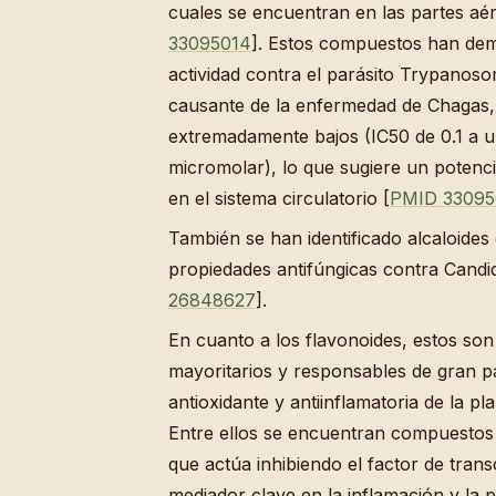
cuales se encuentran en las partes aér
33095014
]. Estos compuestos han de
actividad contra el parásito Trypanoso
causante de la enfermedad de Chagas, 
extremadamente bajos (IC50 de 0.1 a 
micromolar), lo que sugiere un potencia
en el sistema circulatorio [
PMID 33095
También se han identificado alcaloides
propiedades antifúngicas contra Candid
26848627
].
En cuanto a los flavonoides, estos s
mayoritarios y responsables de gran pa
antioxidante y antiinflamatoria de la pla
Entre ellos se encuentran compuestos
que actúa inhibiendo el factor de tran
mediador clave en la inflamación y la 