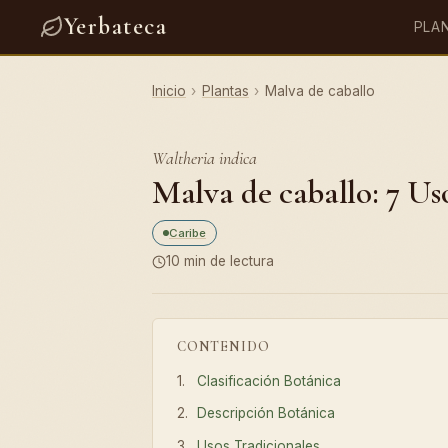
Yerbateca
PLA
Inicio
›
Plantas
›
Malva de caballo
Waltheria indica
Malva de caballo: 7 Us
Caribe
10 min de lectura
CONTENIDO
Clasificación Botánica
Descripción Botánica
Usos Tradicionales