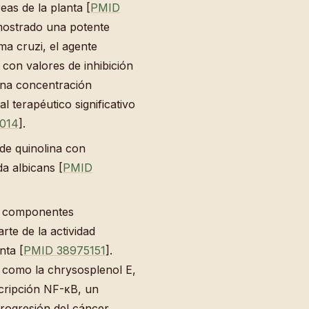
eas de la planta [
PMID
mostrado una potente
ma cruzi, el agente
con valores de inhibición
una concentración
l terapéutico significativo
014
].
 de quinolina con
a albicans [
PMID
on componentes
rte de la actividad
nta [
PMID 38975151
].
 como la chrysosplenol E,
scripción NF-κB, un
progresión del cáncer