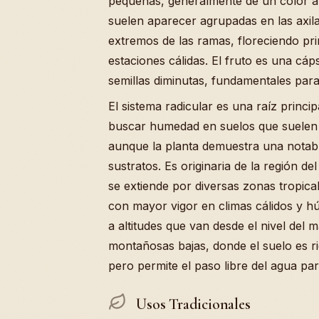
pequeñas, generalmente de un color am
suelen aparecer agrupadas en las axila
extremos de las ramas, floreciendo pri
estaciones cálidas. El fruto es una cá
semillas diminutas, fundamentales para
El sistema radicular es una raíz princi
buscar humedad en suelos que suelen 
aunque la planta demuestra una notable
sustratos. Es originaria de la región de
se extiende por diversas zonas tropica
con mayor vigor en climas cálidos y 
a altitudes que van desde el nivel del 
montañosas bajas, donde el suelo es r
pero permite el paso libre del agua para 
Usos Tradicionales