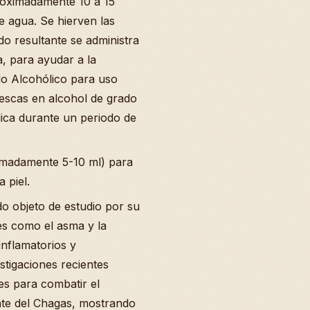
proximadamente 10 a 15
e agua. Se hierven las
ido resultante se administra
a, para ayudar a la
do Alcohólico para uso
rescas en alcohol de grado
lica durante un periodo de
imadamente 5-10 ml) para
 piel.
ido objeto de estudio por su
es como el asma y la
iinflamatorios y
estigaciones recientes
s para combatir el
nte del Chagas, mostrando