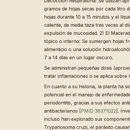
Decocción Respiratoria: Se utilizan a
gramos de hojas secas por cada litro d
hojas durante 10 a 15 minutos y el líqu
caliente, de media taza tres veces al dí
expulsión de mucosidad. 2) El Macera
tópico o interno: Se sumergen hojas f
alimenticio o una solución hidroalcohó
7 a 14 días en un lugar oscuro.
Se administran pequeñas dosis (aprox
tratar inflamaciones o se aplica sobre la
En cuanto a su historia, la planta ha s
potencial en el manejo de enfermedad
periodontitis, gracias a sus efectos ant
antibacterianos [
PMID 38371022
]. Inv
incluso han explorado sus componente
Trypanosoma cruzi, el parásito causa