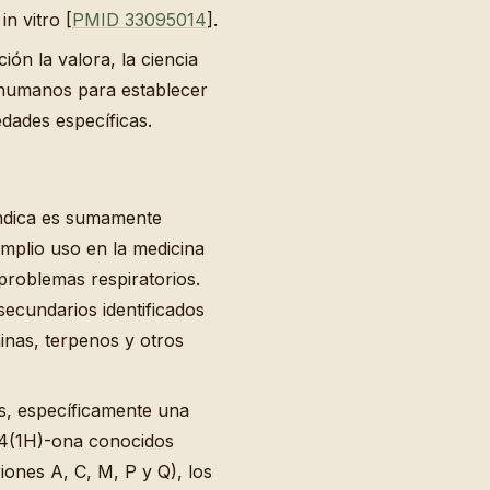
n vitro [
PMID 33095014
].
ión la valora, la ciencia
 humanos para establecer
dades específicas.
indica es sumamente
 amplio uso en la medicina
 problemas respiratorios.
secundarios identificados
ninas, terpenos y otros
es, específicamente una
a-4(1H)-ona conocidos
ones A, C, M, P y Q), los