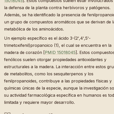
15018045
]. Estos compuestos suelen estar involucrados
la defensa de la planta contra herbívoros y patógenos.
Además, se ha identificado la presencia de fenilpropanoi
un grupo de compuestos aromáticos que se derivan de l
metabólica de los aminoácidos.
Un ejemplo específico es el ácido 3-(2',4',5'-
trimetoxifenil)propanoico (1), el cual se encuentra en la
madera de corazón [
PMID 15018045
]. Estos compuesto
fenólicos suelen otorgar propiedades antioxidantes y
estructurales a la madera. La interacción entre estos gr
de metabolitos, como los sesquiterpenos y los
fenilpropanoides, contribuye a las propiedades físicas y
químicas únicas de la especie, aunque la investigación s
su actividad farmacológica específica en humanos es to
limitada y requiere mayor desarrollo.