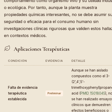
comportamiento como organismo vivo y su utilidad indust
o ecológica. Por tanto, aunque la planta muestra
propiedades químicas interesantes, no se debe asumir s
seguridad o eficacia para el consumo humano sin
investigaciones clínicas rigurosas que validen estos hall
en contextos médicos.
Aplicaciones Terapéuticas
CONDICIÓN
EVIDENCIA
DETALLE
Aunque se han aislado
compuestos como el 3-
(2',4',5'-
Falta de evidencia
trimethoxyphenyl)propan
terapéutica
acid (
PMID 15018045
), n
Preliminar
establecida
se han realizado ensayo
clínicos que demuestren
efectos beneficiosos o