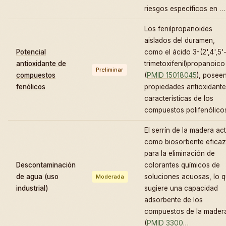
riesgos específicos en …
Los fenilpropanoides
aislados del duramen,
Potencial
como el ácido 3-(2',4',5'
antioxidante de
trimetoxifenil)propanoico
Preliminar
compuestos
(
PMID 15018045
), posee
fenólicos
propiedades antioxidant
características de los
compuestos polifenólico
El serrín de la madera ac
como biosorbente eficaz
para la eliminación de
Descontaminación
colorantes químicos de
de agua (uso
soluciones acuosas, lo 
Moderada
industrial)
sugiere una capacidad
adsorbente de los
compuestos de la mader
(
PMID 3300
…