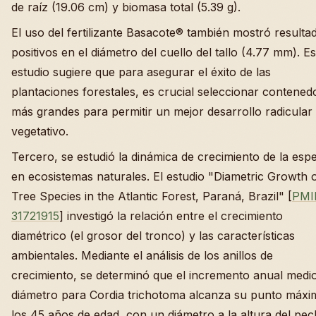
de raíz (19.06 cm) y biomasa total (5.39 g).
El uso del fertilizante Basacote® también mostró resulta
positivos en el diámetro del cuello del tallo (4.77 mm). Es
estudio sugiere que para asegurar el éxito de las
plantaciones forestales, es crucial seleccionar contened
más grandes para permitir un mejor desarrollo radicular
vegetativo.
Tercero, se estudió la dinámica de crecimiento de la esp
en ecosistemas naturales. El estudio "Diametric Growth 
Tree Species in the Atlantic Forest, Paraná, Brazil" [
PMI
31721915
] investigó la relación entre el crecimiento
diamétrico (el grosor del tronco) y las características
ambientales. Mediante el análisis de los anillos de
crecimiento, se determinó que el incremento anual medio
diámetro para Cordia trichotoma alcanza su punto máxi
los 45 años de edad, con un diámetro a la altura del pe