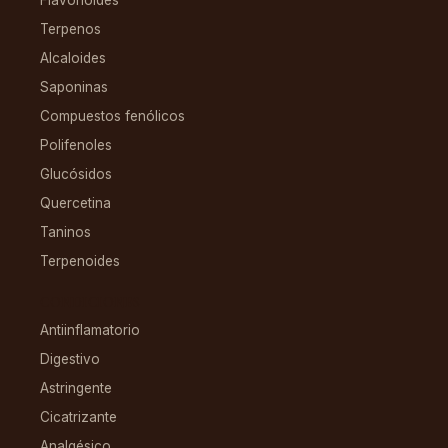
Flavonoides
Terpenos
Alcaloides
Saponinas
Compuestos fenólicos
Polifenoles
Glucósidos
Quercetina
Taninos
Terpenoides
CONDICIONES
Antiinflamatorio
Digestivo
Astringente
Cicatrizante
Analgésico