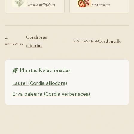
Achillea millefolium
Bixa orellana
Corchorus
←
Cordoncillo
SIGUIENTE →
ANTERIOR
olitorius
🌿 Plantas Relacionadas
Laurel (Cordia alliodora)
Erva baleeira (Cordia verbenacea)