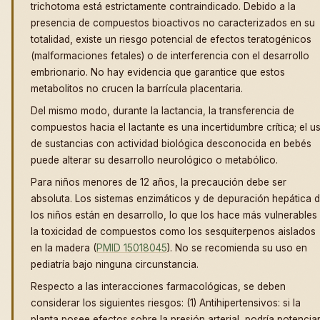
trichotoma está estrictamente contraindicado. Debido a la
presencia de compuestos bioactivos no caracterizados en su
totalidad, existe un riesgo potencial de efectos teratogénicos
(malformaciones fetales) o de interferencia con el desarrollo
embrionario. No hay evidencia que garantice que estos
metabolitos no crucen la barrícula placentaria.
Del mismo modo, durante la lactancia, la transferencia de
compuestos hacia el lactante es una incertidumbre crítica; el u
de sustancias con actividad biológica desconocida en bebés
puede alterar su desarrollo neurológico o metabólico.
Para niños menores de 12 años, la precaución debe ser
absoluta. Los sistemas enzimáticos y de depuración hepática 
los niños están en desarrollo, lo que los hace más vulnerables
la toxicidad de compuestos como los sesquiterpenos aislados
en la madera (
PMID 15018045
). No se recomienda su uso en
pediatría bajo ninguna circunstancia.
Respecto a las interacciones farmacológicas, se deben
considerar los siguientes riesgos: (1) Antihipertensivos: si la
planta posee efectos sobre la presión arterial, podría potencia