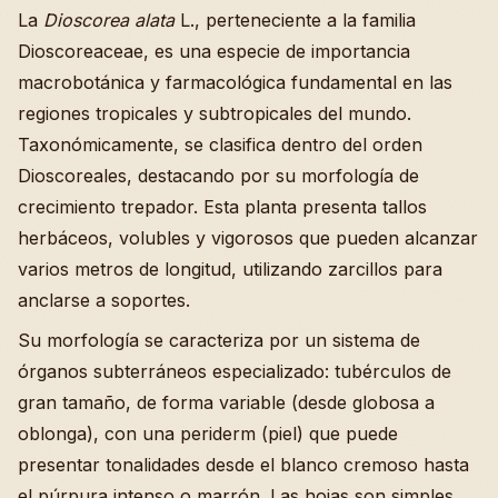
La
Dioscorea alata
L., perteneciente a la familia
Dioscoreaceae, es una especie de importancia
macrobotánica y farmacológica fundamental en las
regiones tropicales y subtropicales del mundo.
Taxonómicamente, se clasifica dentro del orden
Dioscoreales, destacando por su morfología de
crecimiento trepador. Esta planta presenta tallos
herbáceos, volubles y vigorosos que pueden alcanzar
varios metros de longitud, utilizando zarcillos para
anclarse a soportes.
Su morfología se caracteriza por un sistema de
órganos subterráneos especializado: tubérculos de
gran tamaño, de forma variable (desde globosa a
oblonga), con una periderm (piel) que puede
presentar tonalidades desde el blanco cremoso hasta
el púrpura intenso o marrón. Las hojas son simples,