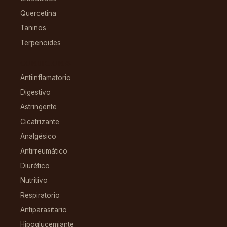
Quercetina
Taninos
Terpenoides
CONDICIONES
Antiinflamatorio
Digestivo
Astringente
Cicatrizante
Analgésico
Antirreumático
Diurético
Nutritivo
Respiratorio
Antiparasitario
Hipoglucemiante