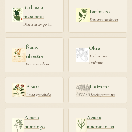
Barbasco
Barbasco
mexicano
Dioscorea mexicana
Dioscorea composita
Ñame
Okra
silvestre
Abelmoschus
esculentus
Dioscorea villosa
Abuta
Huizache
Abuta grandifolia
Acacia farnesiana
Acacia
Acacia
huarango
macracantha