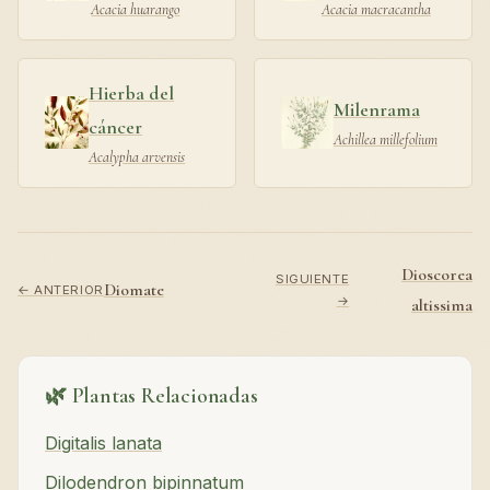
Acacia huarango
Acacia macracantha
Hierba del
Milenrama
cáncer
Achillea millefolium
Acalypha arvensis
Dioscorea
SIGUIENTE
Diomate
← ANTERIOR
→
altissima
🌿 Plantas Relacionadas
Digitalis lanata
Dilodendron bipinnatum