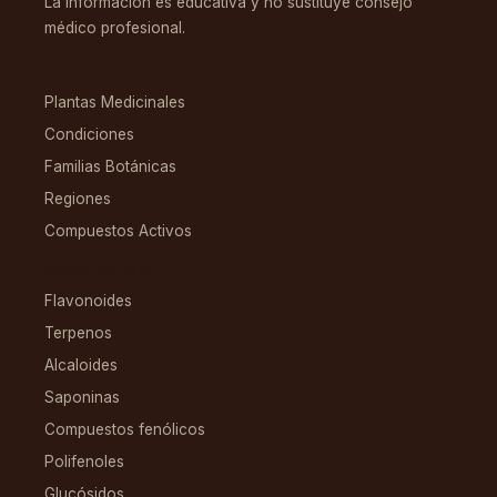
La información es educativa y no sustituye consejo
médico profesional.
EXPLORAR
Plantas Medicinales
Condiciones
Familias Botánicas
Regiones
Compuestos Activos
COMPUESTOS
Flavonoides
Terpenos
Alcaloides
Saponinas
Compuestos fenólicos
Polifenoles
Glucósidos