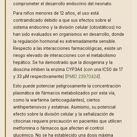
comprometer el desarrollo endocrino del neonato.
Para niños menores de 12 años, el uso está
contraindicado debido a que sus efectos sobre el
sistema endocrino y la división celular (citostáticos) no
han sido evaluados en organismos en desarrollo, donde
la regulación hormonal es extremadamente sensible.
Respecto a las interacciones farmacológicas, existe un
riesgo elevado de interacciones con el metabolismo
hepático. Se ha demostrado que la diosgenina y la
dioscina inhiben la enzima CYP3A4 (con una IC50 de 17
y 33 µM respectivamente) [
PMID 23970424
].
Esto puede potenciar peligrosamente la concentración
plasmática de fármacos metabolizados por esta vía,
como la warfarina (anticoagulantes), ciertos
antihipertensivos y estatinas. Asimismo, su potencial
efecto sobre la división celular y la señalización de
citocinas requiere precaución en pacientes que utilicen
metformina o fármacos que afecten el control
glucémico. No se ha establecido una dosis máxima