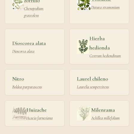
zorrillo
Datura stramonium
Chenopodium
graveolens
Hierba
Dioscorea alata
hedionda
Dioscorea alata
Cestrum hediondinum
Nitro
Laurel chileno
Boldoa purpurascens
Laurelia sempervirens
Huizache
Milenrama
Acacia farnesiana
Achillea millefolium