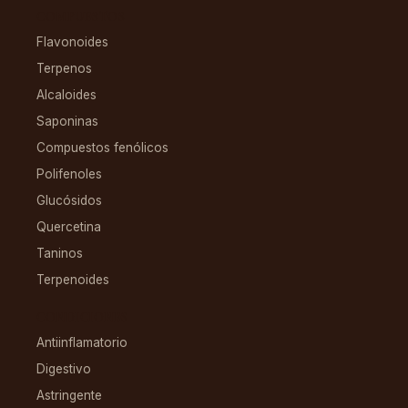
COMPUESTOS
Flavonoides
Terpenos
Alcaloides
Saponinas
Compuestos fenólicos
Polifenoles
Glucósidos
Quercetina
Taninos
Terpenoides
CONDICIONES
Antiinflamatorio
Digestivo
Astringente