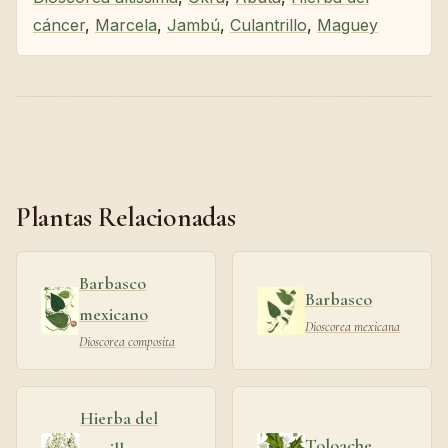
cáncer
,
Marcela
,
Jambú
,
Culantrillo
,
Maguey
Plantas Relacionadas
Barbasco
Barbasco
mexicano
Dioscorea mexicana
Dioscorea composita
Hierba del
Toloache