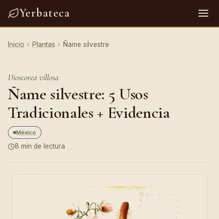
Yerbateca
Inicio
›
Plantas
›
Ñame silvestre
Dioscorea villosa
Ñame silvestre: 5 Usos
Tradicionales + Evidencia
México
8 min de lectura