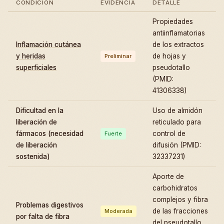
CONDICIÓN
EVIDENCIA
DETALLE
Propiedades
antiinflamatorias
Inflamación cutánea
de los extractos
y heridas
de hojas y
Preliminar
superficiales
pseudotallo
(PMID:
41306338)
Dificultad en la
Uso de almidón
liberación de
reticulado para
fármacos (necesidad
control de
Fuerte
de liberación
difusión (PMID:
sostenida)
32337231)
Aporte de
carbohidratos
complejos y fibra
Problemas digestivos
de las fracciones
Moderada
por falta de fibra
del pseudotallo