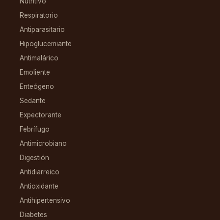
Nutritivo
Respiratorio
Antiparasitario
Hipoglucemiante
Antimalárico
Emoliente
Enteógeno
Sedante
Expectorante
Febrífugo
Antimicrobiano
Digestión
Antidiarreico
Antioxidante
Antihipertensivo
Diabetes