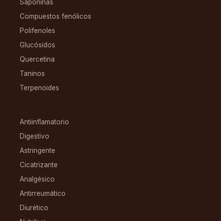
Saponinas
Compuestos fenólicos
Polifenoles
Glucósidos
Quercetina
Taninos
Terpenoides
CONDICIONES
Antiinflamatorio
Digestivo
Astringente
Cicatrizante
Analgésico
Antirreumático
Diurético