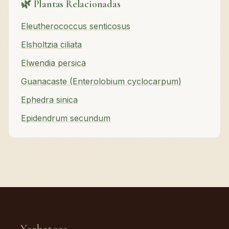
🌿 Plantas Relacionadas
Eleutherococcus senticosus
Elsholtzia ciliata
Elwendia persica
Guanacaste (Enterolobium cyclocarpum)
Ephedra sinica
Epidendrum secundum
Yerbateca