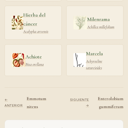
Hierba del
Milenrama
cáncer
Achillea millefolium
Acalypha arvensis
Marcela
Achiote
Achyrocline
Bixa orellana
satureioides
Emmotum
Enterolobium
←
SIGUIENTE
ANTERIOR
→
nitens
gummiferum