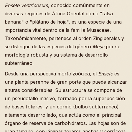
Ensete ventricosum
, conocido comúnmente en
diversas regiones de África Oriental como "falsa
banana" o "plátano de hoja", es una especie de una
importancia vital dentro de la familia Musaceae.
Taxonómicamente, pertenece al orden Zingiberales y
se distingue de las especies del género
Musa
por su
morfología robusta y su sistema de desarrollo
subterráneo.
Desde una perspectiva morfolzoógica, el
Ensete
es
una planta perenne de gran porte que puede alcanzar
alturas considerables. Su estructura se compone de
un pseudotallo masivo, formado por la superposición
de bases foliares, y un cormo (bulbo subterráneo)
altamente desarrollado, que actúa como el principal
órgano de reserva de carbohidratos. Las hojas son de
gran tamaño, con láminas foliares anchas y coriáceas