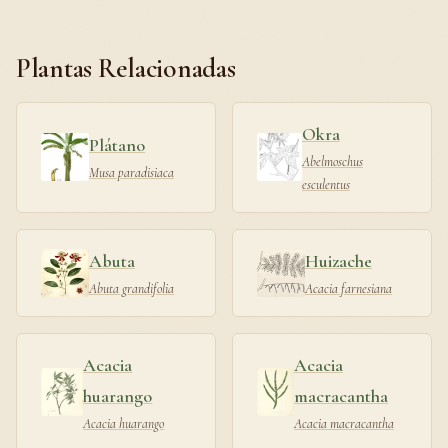
Plantas Relacionadas
Okra
Plátano
Abelmoschus
Musa paradisiaca
esculentus
Abuta
Huizache
Abuta grandifolia
Acacia farnesiana
Acacia
Acacia
huarango
macracantha
Acacia huarango
Acacia macracantha