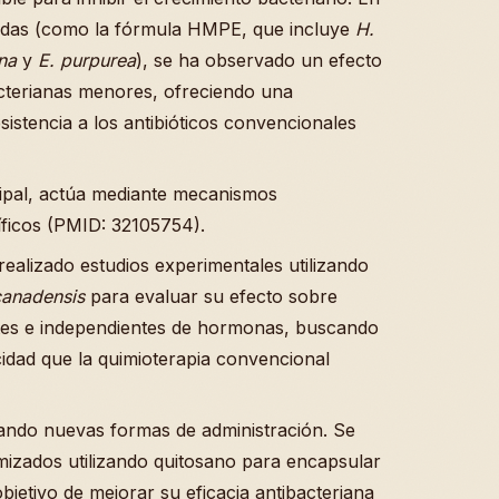
nadas (como la fórmula HMPE, que incluye
H.
na
y
E. purpurea
), se ha observado un efecto
cterianas menores, ofreciendo una
resistencia a los antibióticos convencionales
ipal, actúa mediante mecanismos
cíficos (PMID: 32105754).
realizado estudios experimentales utilizando
canadensis
para evaluar su efecto sobre
tes e independientes de hormonas, buscando
idad que la quimioterapia convencional
rando nuevas formas de administración. Se
izados utilizando quitosano para encapsular
objetivo de mejorar su eficacia antibacteriana