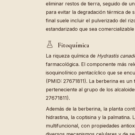
eliminar restos de tierra, seguido de 
para evitar la degradación térmica de
final suele incluir el pulverizado del 
estandarizado que sea comercializabl
Fitoquímica
La riqueza química de
Hydrastis canad
farmacológica. El componente más rele
isoquinolínico pentacíclico que se enc
(PMID: 27671811). La berberina es un 
perteneciente al grupo de los alcaloid
27671811).
Además de la berberina, la planta cont
hidrastina, la coptisina y la palmatina
multifuncional, con propiedades antioxi
diversos mecanismos celulares y de se