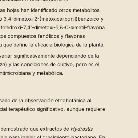
las hojas han identificado otros metabolitos
o 3,4-dimetoxi-2-(metoxicarbonil)benzoico y
trihidroxi-7,4'-dimetoxi-6,8-C-dimetil-flavona
tos compuestos fenólicos y flavonas
que define la eficacia biológica de la planta.
ariar significativamente dependiendo de la
za) y las condiciones de cultivo, pero es el
antimicrobiana y metabólica.
ado de la observación etnobotánica al
ial terapéutico significativo, aunque requiere
ha demostrado que extractos de
Hydrastis
e para inhibir el crecimiento bacteriano. En