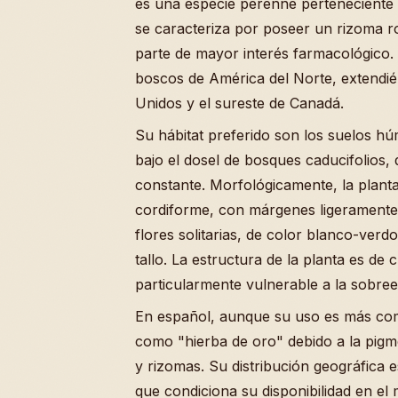
es una especie perenne perteneciente 
se caracteriza por poseer un rizoma ro
parte de mayor interés farmacológico. E
boscos de América del Norte, extendié
Unidos y el sureste de Canadá.
Su hábitat preferido son los suelos hú
bajo el dosel de bosques caducifolios, 
constante. Morfológicamente, la plant
cordiforme, con márgenes ligeramente 
flores solitarias, de color blanco-verd
tallo. La estructura de la planta es de 
particularmente vulnerable a la sobree
En español, aunque su uso es más común
como "hierba de oro" debido a la pigme
y rizomas. Su distribución geográfica 
que condiciona su disponibilidad en el 