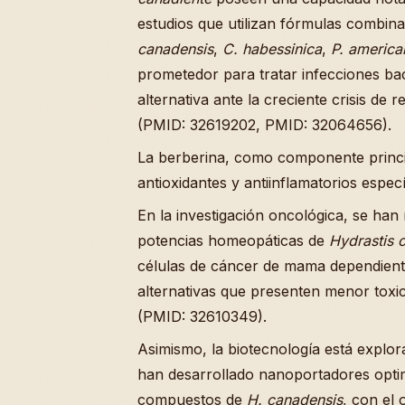
estudios que utilizan fórmulas combi
canadensis
,
C. habessinica
,
P. america
prometedor para tratar infecciones ba
alternativa ante la creciente crisis de 
(PMID: 32619202, PMID: 32064656).
La berberina, como componente princ
antioxidantes y antiinflamatorios espe
En la investigación oncológica, se han 
potencias homeopáticas de
Hydrastis 
células de cáncer de mama dependien
alternativas que presenten menor toxic
(PMID: 32610349).
Asimismo, la biotecnología está explo
han desarrollado nanoportadores optim
compuestos de
H. canadensis
, con el 