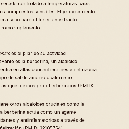
un secado controlado a temperaturas bajas
 sus compuestos sensibles. El procesamiento
rizoma seco para obtener un extracto
e como suplemento.
ensis
es el pilar de su actividad
vante es la berberina, un alcaloide
uentra en altas concentraciones en el rizoma
tipo de sal de amonio cuaternario
es isoquinolínicos protoberberínicos (PMID:
iene otros alcaloides cruciales como la
. La berberina actúa como un agente
dantes y antiinflamatorioas a través de
ñalización (PMID: 32105754).