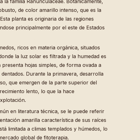
a la familia Ranunculaceae. Botánicamente,
busto, de color amarillo intenso, que es la
sta planta es originaria de las regiones
ndose principalmente por el este de Estados
medos, ricos en materia orgánica, situados
donde la luz solar es filtrada y la humedad es
a presenta hojas simples, de forma ovada a
dentados. Durante la primavera, desarrolla
oso, que emergen de la parte superior del
crecimiento lento, lo que la hace
xplotación.
 en literatura técnica, se le puede referir
ntación amarilla característica de sus raíces
está limitada a climas templados y húmedos, lo
mercado global de fitoterapia.