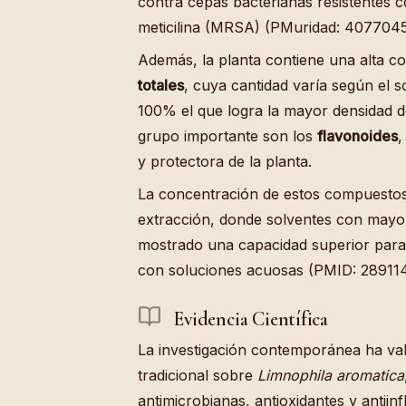
contra cepas bacterianas resistentes 
meticilina (MRSA) (PMuridad: 4077045
Además, la planta contiene una alta c
totales
, cuya cantidad varía según el s
100% el que logra la mayor densidad d
grupo importante son los
flavonoides
,
y protectora de la planta.
La concentración de estos compuestos
extracción, donde solventes con mayor
mostrado una capacidad superior para 
con soluciones acuosas (PMID: 28911
Evidencia Científica
La investigación contemporánea ha val
tradicional sobre
Limnophila aromatica
antimicrobianas, antioxidantes y antiinf