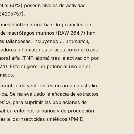
l al 80%) poseen niveles de actividad
 24205757).
spuesta inflamatoria ha sido prometedora.
es de macrófagos murinos (RAW 264.7) han
as tailandesas, incluyendo
L. aromatica
,
dores inflamatorios críticos como el óxido
moral alfa (TNF-alpha) tras la activación por
4). Esto sugiere un potencial uso en el
émicos.
el control de vectores es un área de estudio
lica. Se ha evaluado la eficacia de extractos
atica
, para suprimir las poblaciones de
ia
) en entornos urbanos y de producción
es a los insecticidas sintéticos (PMID: