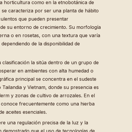
a horticultura como en la etnobotánica de
, se caracteriza por ser una planta de hábito
uculentos que pueden presentar
de su entorno de crecimiento. Su morfología
erna o en rosetas, con una textura que varía
dependiendo de la disponibilidad de
 clasificación la sitúa dentro de un grupo de
osperar en ambientes con alta humedad o
gráfica principal se concentra en el sudeste
o Tailandia y Vietnam, donde su presencia es
rm y zonas de cultivo de arrozales. En el
e conoce frecuentemente como una hierba
de aceites esenciales.
ere una regulación precisa de la luz y la
n demostrado que el uso de tecnologías de