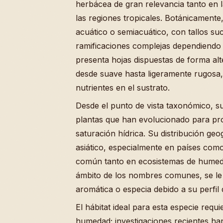
herbácea de gran relevancia tanto en l
las regiones tropicales. Botánicamente
acuático o semiacuático, con tallos s
ramificaciones complejas dependiendo 
presenta hojas dispuestas de forma alt
desde suave hasta ligeramente rugosa, 
nutrientes en el sustrato.
Desde el punto de vista taxonómico, su
plantas que han evolucionado para pr
saturación hídrica. Su distribución geo
asiático, especialmente en países com
común tanto en ecosistemas de humede
ámbito de los nombres comunes, se l
aromática o especia debido a su perfil 
El hábitat ideal para esta especie requi
humedad; investigaciones recientes ha