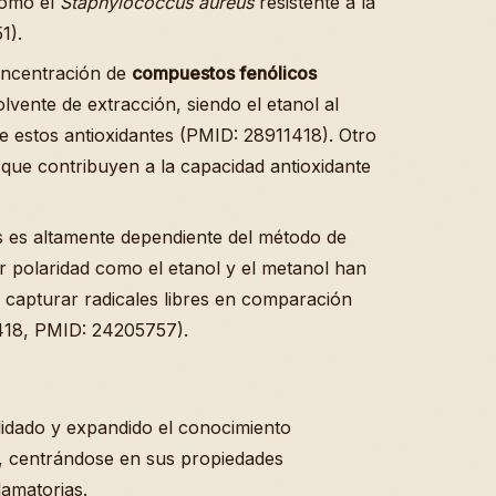
como el
Staphylococcus aureus
resistente a la
1).
oncentración de
compuestos fenólicos
olvente de extracción, siendo el etanol al
e estos antioxidantes (PMID: 28911418). Otro
 que contribuyen a la capacidad antioxidante
 es altamente dependiente del método de
 polaridad como el etanol y el metanol han
capturar radicales libres en comparación
418, PMID: 24205757).
idado y expandido el conocimiento
, centrándose en sus propiedades
lamatorias.