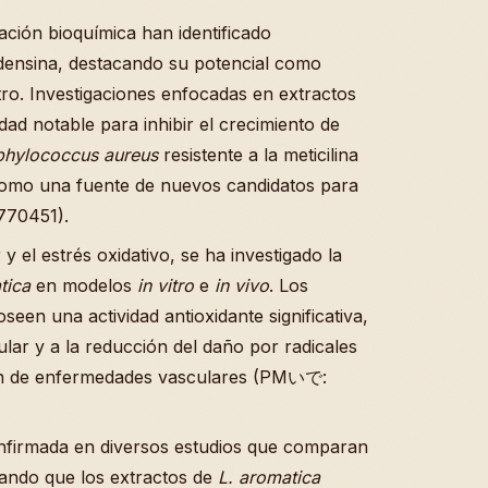
ación bioquímica han identificado
ensina, destacando su potencial como
ro. Investigaciones enfocadas en extractos
ad notable para inhibir el crecimiento de
phylococcus aureus
resistente a la meticilina
 como una fuente de nuevos candidatos para
0770451).
y el estrés oxidativo, se ha investigado la
tica
en modelos
in vitro
e
in vivo
. Los
seen una actividad antioxidante significativa,
ular y a la reducción del daño por radicales
ción de enfermedades vasculares (PMいで:
onfirmada en diversos estudios que comparan
rando que los extractos de
L. aromatica