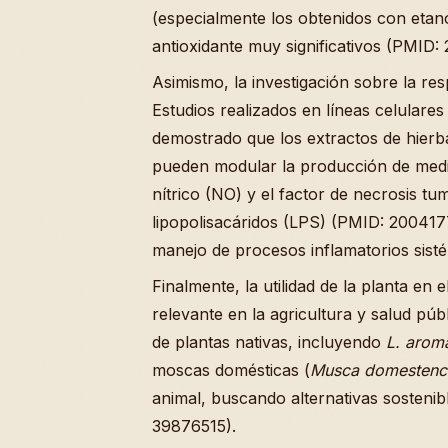
(especialmente los obtenidos con etano
antioxidante muy significativos (PMID:
Asimismo, la investigación sobre la re
Estudios realizados en líneas celular
demostrado que los extractos de hierb
pueden modular la producción de media
nítrico (NO) y el factor de necrosis tu
lipopolisacáridos (LPS) (PMID: 2004177
manejo de procesos inflamatorios sist
Finalmente, la utilidad de la planta en 
relevante en la agricultura y salud púb
de plantas nativas, incluyendo
L. arom
moscas domésticas (
Musca domestenc
animal, buscando alternativas sostenibl
39876515).