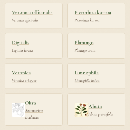
Veronica officinalis
Picrorhiza kurroa
Veronica officinalis
Picrorhiza kurroa
Digitalis
Plantago
Digitalis lanata
Plantago ovata
Veronica
Limnophila
Veronica eriogyne
Limnophila indica
Okra
Abuta
Abelmoschus
Abuta grandifolia
esculentus