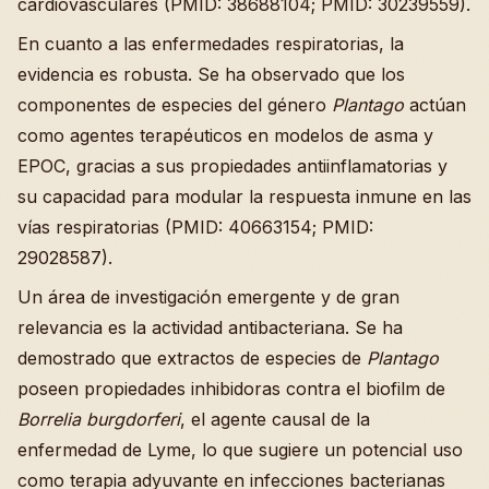
cardiovasculares (PMID: 38688104; PMID: 30239559).
En cuanto a las enfermedades respiratorias, la
evidencia es robusta. Se ha observado que los
componentes de especies del género
Plantago
actúan
como agentes terapéuticos en modelos de asma y
EPOC, gracias a sus propiedades antiinflamatorias y
su capacidad para modular la respuesta inmune en las
vías respiratorias (PMID: 40663154; PMID:
29028587).
Un área de investigación emergente y de gran
relevancia es la actividad antibacteriana. Se ha
demostrado que extractos de especies de
Plantago
poseen propiedades inhibidoras contra el biofilm de
Borrelia burgdorferi
, el agente causal de la
enfermedad de Lyme, lo que sugiere un potencial uso
como terapia adyuvante en infecciones bacterianas