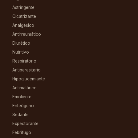
Astringente
Cicatrizante
Analgésico
Antirreumático
Diurético
Nutritivo
Respiratorio
Antiparasitario
Hipoglucemiante
Antimalárico
Emoliente
Enteógeno
Sedante
Expectorante
Febrífugo