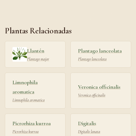
Plantas Relacionadas
Llantén
Plantago lanceolata
Plantago major
Plantago lanceolata
Limnophila
Veronica officinalis
aromatica
Veronica officinalis
Limnophila aromatica
Picrorhiza kurroa
Digitalis
Picrorhiza kurroa
Digitalis lanata