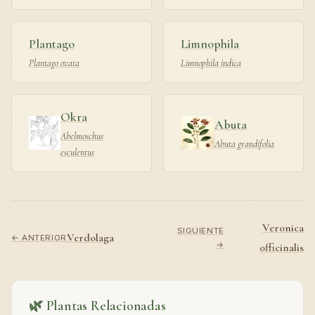
Plantago
Limnophila
Plantago ovata
Limnophila indica
Okra
Abuta
Abelmoschus
Abuta grandifolia
esculentus
Veronica
SIGUIENTE
Verdolaga
← ANTERIOR
→
officinalis
🌿 Plantas Relacionadas