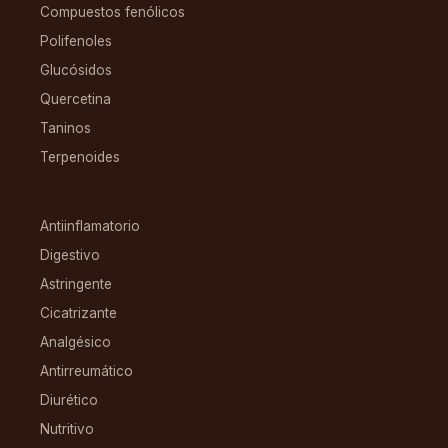
Compuestos fenólicos
Polifenoles
Glucósidos
Quercetina
Taninos
Terpenoides
CONDICIONES
Antiinflamatorio
Digestivo
Astringente
Cicatrizante
Analgésico
Antirreumático
Diurético
Nutritivo