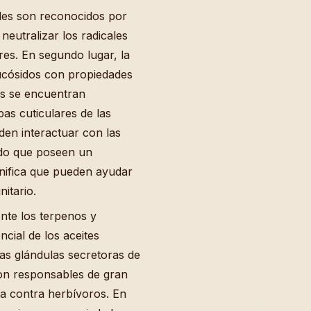
des son reconocidos por
neutralizar los radicales
res. En segundo lugar, la
ucósidos con propiedades
as se encuentran
pas cuticulares de las
den interactuar con las
do que poseen un
nifica que pueden ayudar
nitario.
nte los terpenos y
cial de los aceites
las glándulas secretoras de
son responsables de gran
a contra herbívoros. En