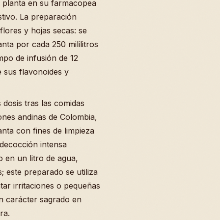
 planta en su farmacopea
stivo. La preparación
flores y hojas secas: se
nta por cada 250 mililitros
mpo de infusión de 12
 sus flavonoides y
 dosis tras las comidas
iones andinas de Colombia,
nta con fines de limpieza
decocción intensa
lo en un litro de agua,
; este preparado se utiliza
atar irritaciones o pequeñas
un carácter sagrado en
ra.