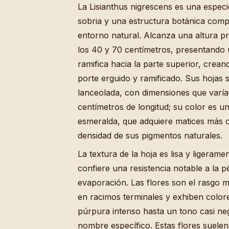
La Lisianthus nigrescens es una espec
sobria y una estructura botánica compl
entorno natural. Alcanza una altura p
los 40 y 70 centímetros, presentando u
ramifica hacia la parte superior, crea
porte erguido y ramificado. Sus hojas
lanceolada, con dimensiones que varían
centímetros de longitud; su color es u
esmeralda, que adquiere matices más o
densidad de sus pigmentos naturales.
La textura de la hoja es lisa y ligerame
confiere una resistencia notable a la 
evaporación. Las flores son el rasgo m
en racimos terminales y exhiben color
púrpura intenso hasta un tono casi neg
nombre específico. Estas flores suelen