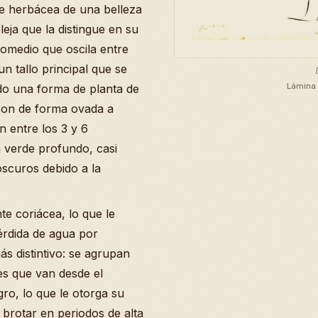
ie herbácea de una belleza
eja que la distingue en su
romedio que oscila entre
n tallo principal que se
Lámina 
ndo una forma de planta de
 son de forma ovada a
 entre los 3 y 6
n verde profundo, casi
scuros debido a la
nte coriácea, lo que le
pérdida de agua por
ás distintivo: se agrupan
es que van desde el
ro, lo que le otorga su
 brotar en periodos de alta