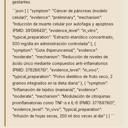
gestantes.
```json [ { "symptom": "Cáncer de páncreas (modelo
celular)", "evidence": "preliminary", "mechanism":
"Inducción de muerte celular por autofagia y apoptosis
(PMID: 39139643)", "evidence_level": "in_vitro",
"typical_preparation": "Extracto etanólico concentrado,
500 mg/día en administración controlada" }, {
"symptom": "Gota (hiperuricemia)", "evidence":
"moderate", "mechanism": "Reducción de niveles de
ácido úrico mediante compuestos anti-inflamatorios
(PMID: 37828678)", "evidence_level": "in_vivo",
"typical_preparation": "Polvo dietético de fruto seco, 2
gramos integrados en la dieta diaria" }, { "symptom":
"Inflamación de tejidos (mamaria)", "evidence":
"moderate", "mechanism": "Modulación de citoquinas
proinflamatorias como TNF-α e IL-6 (PMID: 37789780)",
"evidence_level": "in_vivo", "typical_preparation":
"Infusión de hojas secas, 250 ml dos veces al día" } ] ```