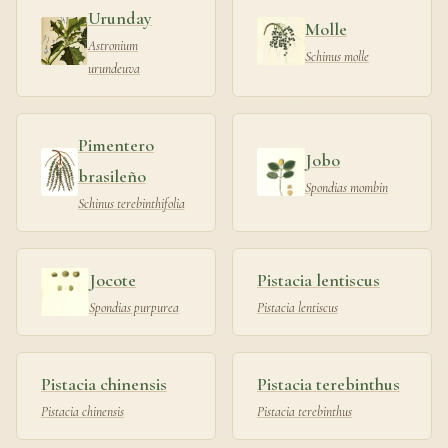
Urunday
Molle
Astronium
Schinus molle
urundeuva
Pimentero
Jobo
brasileño
Spondias mombin
Schinus terebinthifolia
Jocote
Pistacia lentiscus
Spondias purpurea
Pistacia lentiscus
Pistacia chinensis
Pistacia terebinthus
Pistacia chinensis
Pistacia terebinthus