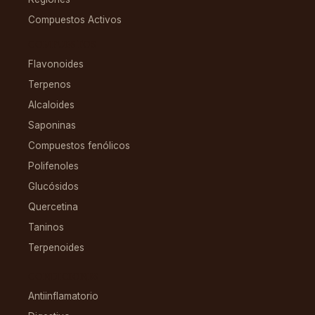
Compuestos Activos
COMPUESTOS
Flavonoides
Terpenos
Alcaloides
Saponinas
Compuestos fenólicos
Polifenoles
Glucósidos
Quercetina
Taninos
Terpenoides
CONDICIONES
Antiinflamatorio