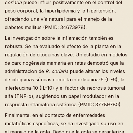
coriaria
puede influir positivamente en el control del
peso corporal, la hiperlipidemia y la hipertensión,
ofreciendo una vía natural para el manejo de la
diabetes mellitus (PMID: 34673978).
La investigación sobre la inflamación también es
robusta. Se ha evaluado el efecto de la planta en la
regulación de citoquinas clave. Un estudio en modelos
de carcinogénesis mamaria en ratas demostró que la
administración de
R. coriaria
puede alterar los niveles
de citoquinas séricas como la interleucina-6 (IL-6), la
interleucina-10 (IL-10) y el factor de necrosis tumoral
alfa (TNF-α), sugiriendo un papel modulador en la
respuesta inflamatoria sistémica (PMID: 37789780).
Finalmente, en el contexto de enfermedades
metabólicas específicas, se ha investigado su uso en
el manejo de la gota. Dado que la gota se caracteriza