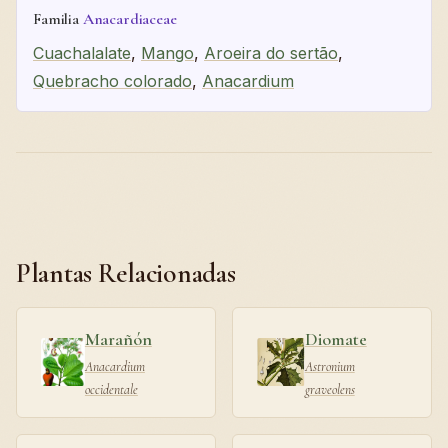
Familia
Anacardiaceae
Cuachalalate
,
Mango
,
Aroeira do sertão
,
Quebracho colorado
,
Anacardium
Plantas Relacionadas
Marañón
Diomate
Anacardium
Astronium
occidentale
graveolens