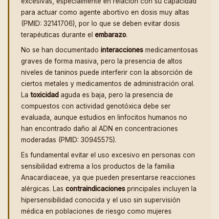
excesivas, especialmente en relación con su capacidad
para actuar como agente abortivo en dosis muy altas
(PMID: 32141706), por lo que se deben evitar dosis
terapéuticas durante el
embarazo
.
No se han documentado
interacciones
medicamentosas
graves de forma masiva, pero la presencia de altos
niveles de taninos puede interferir con la absorción de
ciertos metales y medicamentos de administración oral.
La
toxicidad
aguda es baja, pero la presencia de
compuestos con actividad genotóxica debe ser
evaluada, aunque estudios en linfocitos humanos no
han encontrado daño al ADN en concentraciones
moderadas (PMID: 30945575).
Es fundamental evitar el uso excesivo en personas con
sensibilidad extrema a los productos de la familia
Anacardiaceae, ya que pueden presentarse reacciones
alérgicas. Las
contraindicaciones
principales incluyen la
hipersensibilidad conocida y el uso sin supervisión
médica en poblaciones de riesgo como mujeres