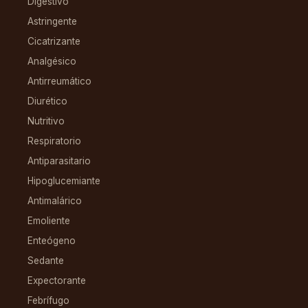
Digestivo
Astringente
Cicatrizante
Analgésico
Antirreumático
Diurético
Nutritivo
Respiratorio
Antiparasitario
Hipoglucemiante
Antimalárico
Emoliente
Enteógeno
Sedante
Expectorante
Febrífugo