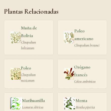
Plantas Relacionadas
Muña de
Poleo
Bolivia
americano
Clinopodium
Clinopodium brownei
bolivianum
Orégano
Poleo
francés
Clinopodium
mexicanum
Coleus amboinicus
Marihuanilla
Menta
Leonurus sibiricus
Mentha piperita