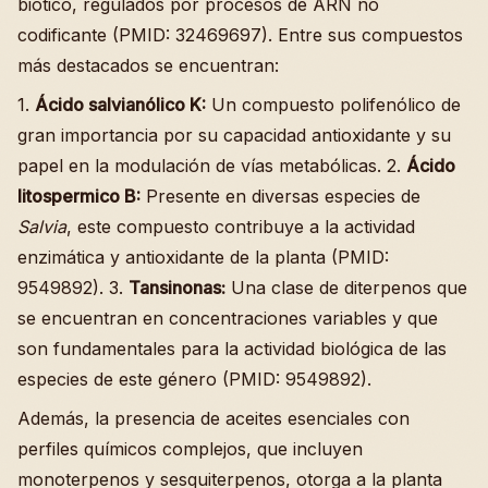
biótico, regulados por procesos de ARN no
codificante (PMID: 32469697). Entre sus compuestos
más destacados se encuentran:
1.
Ácido salvianólico K:
Un compuesto polifenólico de
gran importancia por su capacidad antioxidante y su
papel en la modulación de vías metabólicas. 2.
Ácido
litospermico B:
Presente en diversas especies de
Salvia
, este compuesto contribuye a la actividad
enzimática y antioxidante de la planta (PMID:
9549892). 3.
Tansinonas:
Una clase de diterpenos que
se encuentran en concentraciones variables y que
son fundamentales para la actividad biológica de las
especies de este género (PMID: 9549892).
Además, la presencia de aceites esenciales con
perfiles químicos complejos, que incluyen
monoterpenos y sesquiterpenos, otorga a la planta