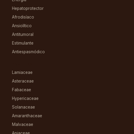
Hepatoprotector
Afrodisíaco
Ansiolítico
Antitumoral
Estimulante
Antiespasmódico
FAMILIAS
Lamiaceae
Asteraceae
Fabaceae
Hypericaceae
Solanaceae
Amaranthaceae
Malvaceae
Apiaceae