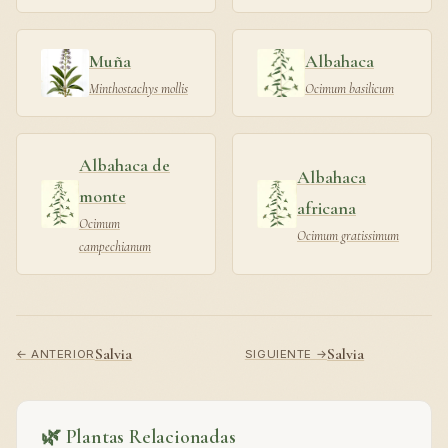
Muña
Albahaca
Minthostachys mollis
Ocimum basilicum
Albahaca de
Albahaca
monte
africana
Ocimum
Ocimum gratissimum
campechianum
Salvia
Salvia
← ANTERIOR
SIGUIENTE →
🌿 Plantas Relacionadas