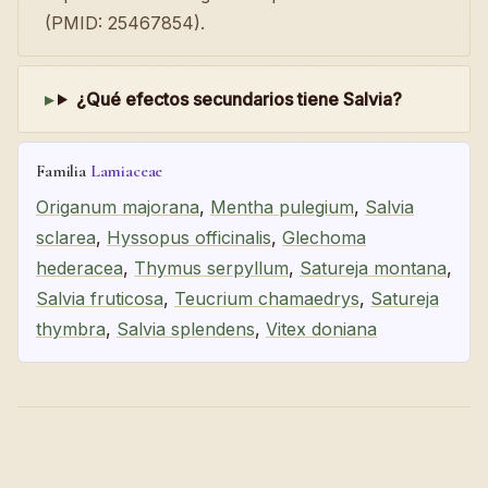
(PMID: 25467854).
¿Qué efectos secundarios tiene Salvia?
Familia
Lamiaceae
Origanum majorana
,
Mentha pulegium
,
Salvia
sclarea
,
Hyssopus officinalis
,
Glechoma
hederacea
,
Thymus serpyllum
,
Satureja montana
,
Salvia fruticosa
,
Teucrium chamaedrys
,
Satureja
thymbra
,
Salvia splendens
,
Vitex doniana