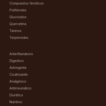
Compuestos fenólicos
Polifenoles
Glucósidos
Quercetina
Taninos
Terpenoides
CONDICIONES
Antiinflamatorio
Digestivo
Astringente
Cicatrizante
Analgésico
Antirreumático
Diurético
Nutritivo