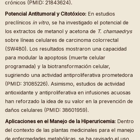
crónicos (PMID: 21843624).
Potencial Antitumoral y Citotóxico:
En estudios
preclínicos
in vitro
, se ha investigado el potencial de
los extractos de metanol y acetona de
T. chamaedrys
sobre líneas celulares de carcinoma colorrectal
(SW480). Los resultados mostraron una capacidad
para modular la apoptosis (muerte celular
programada) y la biotransformación celular,
sugiriendo una actividad antiproliferativa prometedora
(PMID: 31085226). Asimismo, estudios de actividad
antioxidante y antiproliferativa en infusiones acuosas
han reforzado la idea de su valor en la prevención de
daños celulares (PMID: 38601959).
Aplicaciones en el Manejo de la Hiperuricemia:
Dentro
del contexto de las plantas medicinales para el manejo
de enfermedades metabólicas, se ha revisado el uso