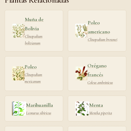
Plantas Relacionadas
Muña de
Poleo
Bolivia
americano
Clinopodium
Clinopodium brownei
bolivianum
Orégano
Poleo
francés
Clinopodium
mexicanum
Coleus amboinicus
Marihuanilla
Menta
Leonurus sibiricus
Mentha piperita