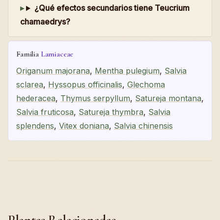
¿Qué efectos secundarios tiene Teucrium
chamaedrys?
Familia
Lamiaceae
Origanum majorana
,
Mentha pulegium
,
Salvia
sclarea
,
Hyssopus officinalis
,
Glechoma
hederacea
,
Thymus serpyllum
,
Satureja montana
,
Salvia fruticosa
,
Satureja thymbra
,
Salvia
splendens
,
Vitex doniana
,
Salvia chinensis