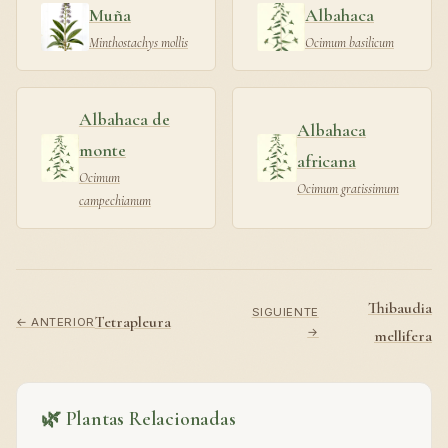
Muña
Albahaca
Minthostachys mollis
Ocimum basilicum
Albahaca de
Albahaca
monte
africana
Ocimum
Ocimum gratissimum
campechianum
Thibaudia
SIGUIENTE
Tetrapleura
← ANTERIOR
→
mellifera
🌿 Plantas Relacionadas