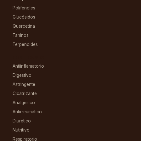
Polifenoles
Glucósidos
Quercetina
Taninos
Terpenoides
CONDICIONES
Antiinflamatorio
Digestivo
Astringente
Cicatrizante
Analgésico
Antirreumático
Diurético
Nutritivo
Respiratorio