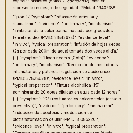
especies similares (como
T. canadense
) también
representa un riesgo de seguridad (PMidad: 19402188).
```json [ { "symptom": "Inflamación articular y
reumatismo", "evidence": "preliminary", "mechanism":
"Inhibición de la calcineurina mediada por glicósidos
feniletanoides (PMID: 21843624)", "evidence_level":
"in_vivo", "typical_preparation": "Infusión de hojas secas
(2g por cada 200ml de agua) tomada dos veces al día."
}, { "symptom": "Hiperuricemia (Gota)", "evidence":
"preliminary", "mechanism": "Reducción de mediadores
inflamatorios y potencial regulación de ácido úrico
(PMID: 37828678)", "evidence_level": "in_vitro",
"typical_preparation": "Tintura alcohólica (1:5)
administrando 20 gotas diluidas en agua cada 12 horas."
}, { "symptom": "Células tumorales colorrectales (estudio
preventivo)", "evidence": "preliminary", "mechanism":
"Inducción de apoptosis y modulación de
biotransformación celular (PMID: 31085226)",
"evidence_level": "in_vitro", "typical_preparation":