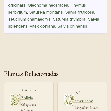
officinalis
,
Glechoma hederacea
,
Thymus
serpyllum
,
Satureja montana
,
Salvia fruticosa
,
Teucrium chamaedrys
,
Satureja thymbra
,
Salvia
splendens
,
Vitex doniana
,
Salvia chinensis
Plantas Relacionadas
Muña de
Poleo
Bolivia
americano
Clinopodium
Clinopodium brownei
bolivianum