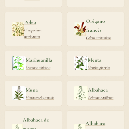
Orégano
Poleo
francés
Clinopodium
mexicanum
Coleus amboinicus
Marihuanilla
Menta
Leonurus sibiricus
Mentha piperita
Muña
Albahaca
Minthostachys mollis
Ocimum basilicum
Albahaca de
Albahaca
monte