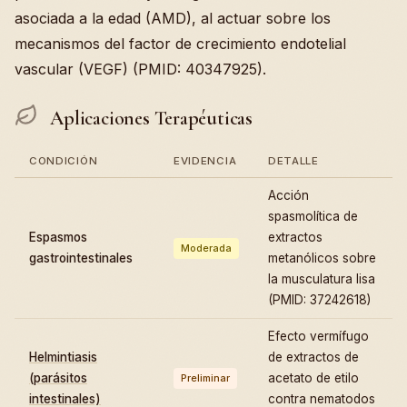
asociada a la edad (AMD), al actuar sobre los
mecanismos del factor de crecimiento endotelial
vascular (VEGF) (PMID: 40347925).
Aplicaciones Terapéuticas
CONDICIÓN
EVIDENCIA
DETALLE
Acción
spasmolítica de
Espasmos
extractos
Moderada
gastrointestinales
metanólicos sobre
la musculatura lisa
(PMID: 37242618)
Efecto vermífugo
Helmintiasis
de extractos de
(parásitos
acetato de etilo
Preliminar
intestinales)
contra nematodos