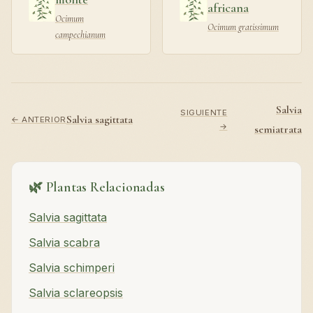
africana
Ocimum
Ocimum gratissimum
campechianum
Salvia
SIGUIENTE
Salvia sagittata
← ANTERIOR
→
semiatrata
🌿 Plantas Relacionadas
Salvia sagittata
Salvia scabra
Salvia schimperi
Salvia sclareopsis