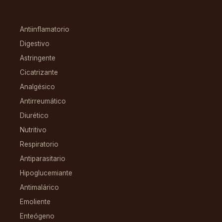
CONDICIONES
Antiinflamatorio
Digestivo
Astringente
Cicatrizante
Analgésico
Antirreumático
Diurético
Nutritivo
Respiratorio
Antiparasitario
Hipoglucemiante
Antimalárico
Emoliente
Enteógeno