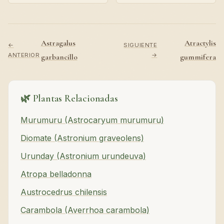
Astragalus
Atractylis
←
SIGUIENTE
ANTERIOR
→
garbancillo
gummifera
🌿 Plantas Relacionadas
Murumuru (Astrocaryum murumuru)
Diomate (Astronium graveolens)
Urunday (Astronium urundeuva)
Atropa belladonna
Austrocedrus chilensis
Carambola (Averrhoa carambola)