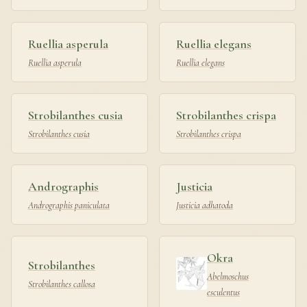
Ruellia asperula
Ruellia elegans
Ruellia asperula
Ruellia elegans
Strobilanthes cusia
Strobilanthes crispa
Strobilanthes cusia
Strobilanthes crispa
Andrographis
Justicia
Andrographis paniculata
Justicia adhatoda
Okra
Strobilanthes
Abelmoschus
Strobilanthes callosa
esculentus