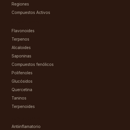
Regiones
Compuestos Activos
COMPUESTOS
Flavonoides
Terpenos
Alcaloides
Saponinas
Compuestos fenólicos
Polifenoles
Glucósidos
Quercetina
Taninos
Terpenoides
CONDICIONES
Antiinflamatorio