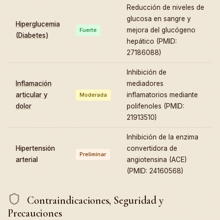
Reducción de niveles de
glucosa en sangre y
Hiperglucemia
mejora del glucógeno
Fuerte
(Diabetes)
hepático (PMID:
27186088)
Inhibición de
Inflamación
mediadores
articular y
inflamatorios mediante
Moderada
dolor
polifenoles (PMID:
21913510)
Inhibición de la enzima
Hipertensión
convertidora de
Preliminar
arterial
angiotensina (ACE)
(PMID: 24160568)
Contraindicaciones, Seguridad y
Precauciones