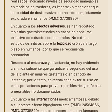
realizados, indicando niveles de seguridad manejables
en modelos de roedores, es imperativo mencionar que
la toxicidad de dosis masivas no ha sido completamente
explorada en humanos (PMID: 37738820).
En cuanto a los
efectos adversos
, se han reportado
molestias gastrointestinales en casos de consumo
excesivo de extractos concentrados. No existen
estudios definitivos sobre la
toxicidad
crónica a largo
plazo en humanos, por lo que se recomienda
precaución.
Respecto al
embarazo
y la lactancia, no hay evidencia
científica suficiente que garantice la seguridad del uso
de la planta en mujeres gestantes o en periodo de
lactancia; por lo tanto, se recomienda evitar su uso en
estas poblaciones para prevenir posibles riesgos fetales
o neonatiles no documentados.
En cuanto a las
interacciones
medicamentosas, debido
a su potente efecto hipoglucemiante (PMID: 24564866,
PMID: 37738820), su uso concomitante con fármacos