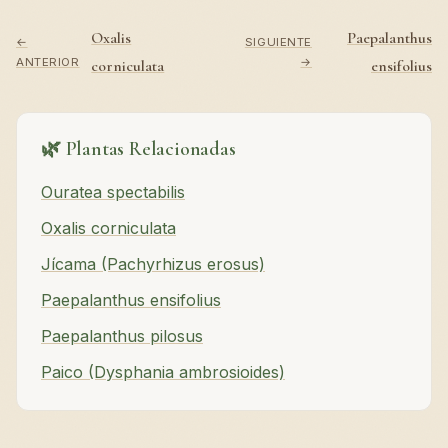
Oxalis
Paepalanthus
←
SIGUIENTE
ANTERIOR
→
corniculata
ensifolius
🌿 Plantas Relacionadas
Ouratea spectabilis
Oxalis corniculata
Jícama (Pachyrhizus erosus)
Paepalanthus ensifolius
Paepalanthus pilosus
Paico (Dysphania ambrosioides)