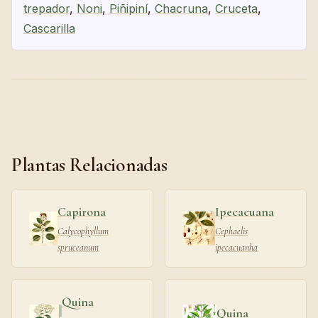
trepador
,
Noni
,
Piñipiní
,
Chacruna
,
Cruceta
,
Cascarilla
Plantas Relacionadas
Capirona
Ipecacuana
Calycophyllum
Cephaelis
spruceanum
ipecacuanha
Quina
Quina