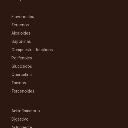
COMPUESTOS
Flavonoides
Terpenos
Alcaloides
Saponinas
Compuestos fenólicos
Polifenoles
Glucósidos
Quercetina
Taninos
Terpenoides
CONDICIONES
Antiinflamatorio
Digestivo
Astringente