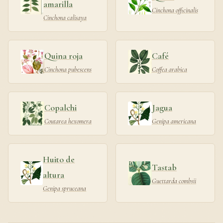
amarilla
Cinchona officinalis
Cinchona calisaya
Quina roja
Café
Cinchona pubescens
Coffea arabica
Copalchi
Jagua
Coutarea hexomera
Genipa americana
Huito de
Tastab
altura
Guettarda combsii
Genipa spruceana