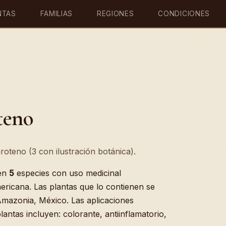
NTAS
FAMILIAS
REGIONES
CONDICIONES
teno
roteno (3 con ilustración botánica).
 en
5
especies con uso medicinal
ericana. Las plantas que lo contienen se
Amazonia, México. Las aplicaciones
antas incluyen: colorante, antiinflamatorio,