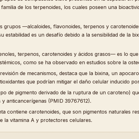
familia de los terpenoides, los cuales poseen una bioactivid
os grupos —alcaloides, flavonoides, terpenos y carotenoid
 estabilidad es un desafío debido a la sensibilidad de la bix
enoles, terpenos, carotenoides y ácidos grasos— es lo que 
 sistémicos, como se ha observado en estudios sobre la oste
 revisión de mecanismos, destaca que la bixina, un apocaro
tioxidantes que podrían mitigar el daño celular inducido po
ipo de pigmento derivado de la ruptura de un caroteno) que 
s y anticancerígenas (PMID 39767612).
nta contiene carotenoides, que son pigmentos naturales re
la vitamina A y protectores celulares.