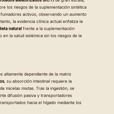
trolados aleatorizados (RCT)
de gran escala,
obre los riesgos de la suplementación sintética
n fumadores activos, observando un aumento
nto, la evidencia clínica actual enfatiza la
ieta natural
frente a la suplementación
 en la salud sistémica sin los riesgos de la
s altamente dependiente de la matriz
cos
, su absorción intestinal requiere la
de micelas mixtas. Tras la ingestión, se
nte difusión pasiva y transportadores
transportados hacia el hígado mediante los