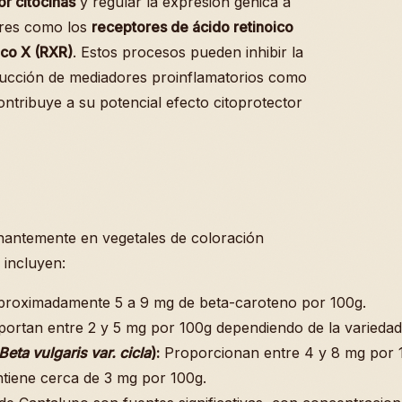
or citocinas
y regular la expresión génica a
ares como los
receptores de ácido retinoico
ico X (RXR)
. Estos procesos pueden inhibir la
oducción de mediadores proinflamatorios como
ontribuye a su potencial efecto citoprotector
antemente en vegetales de coloración
 incluyen:
proximadamente 5 a 9 mg de beta-caroteno por 100g.
ortan entre 2 y 5 mg por 100g dependiendo de la variedad
Beta vulgaris var. cicla
):
Proporcionan entre 4 y 8 mg por 
tiene cerca de 3 mg por 100g.