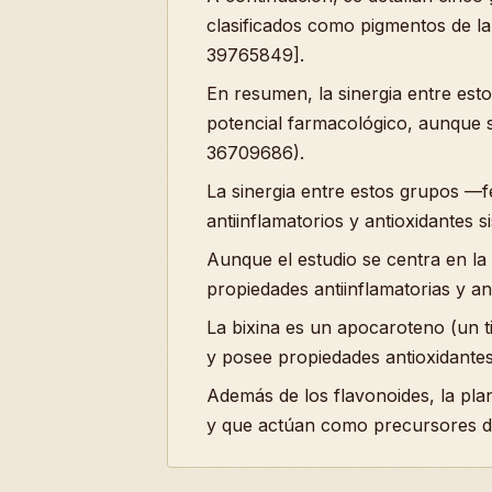
clasificados como pigmentos de la 
39765849].
En resumen, la sinergia entre est
potencial farmacológico, aunque su
36709686).
La sinergia entre estos grupos —f
antiinflamatorios y antioxidantes
Aunque el estudio se centra en la
propiedades antiinflamatorias y an
La bixina es un apocaroteno (un t
y posee propiedades antioxidante
Además de los flavonoides, la pla
y que actúan como precursores de 