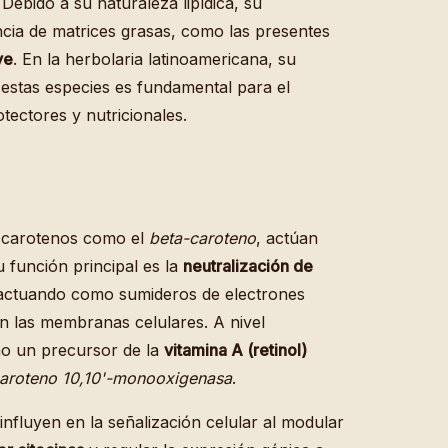
 Debido a su naturaleza lipídica, su
cia de matrices grasas, como las presentes
ye
. En la herbolaria latinoamericana, su
 estas especies es fundamental para el
tectores y nutricionales.
s carotenos como el
beta-caroteno
, actúan
función principal es la
neutralización de
 actuando como sumideros de electrones
en las membranas celulares. A nivel
mo un precursor de la
vitamina A (retinol)
aroteno 10,10'-monooxigenasa
.
influyen en la señalización celular al modular