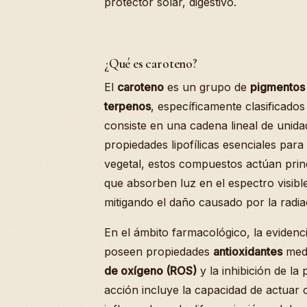
protector solar, digestivo.
¿Qué es caroteno?
El
caroteno
es un grupo de
pigmentos
terpenos
, específicamente clasificad
consiste en una cadena lineal de unida
propiedades lipofílicas esenciales para
vegetal, estos compuestos actúan pr
que absorben luz en el espectro visib
mitigando el daño causado por la radiaci
En el ámbito farmacológico, la evidenc
poseen propiedades
antioxidantes
medi
de oxígeno (ROS)
y la inhibición de la
acción incluye la capacidad de actuar