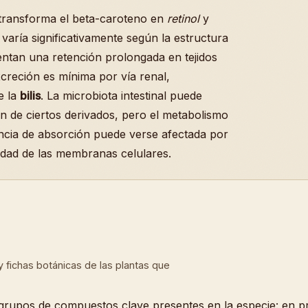
I transforma el beta-caroteno en
retinol
y
 varía significativamente según la estructura
ntan una retención prolongada en tejidos
creción es mínima por vía renal,
e la
bilis
. La microbiota intestinal puede
n de ciertos derivados, pero el metabolismo
ciencia de absorción puede verse afectada por
gridad de las membranas celulares.
a y fichas botánicas de las plantas que
 grupos de compuestos clave presentes en la especie: en pr