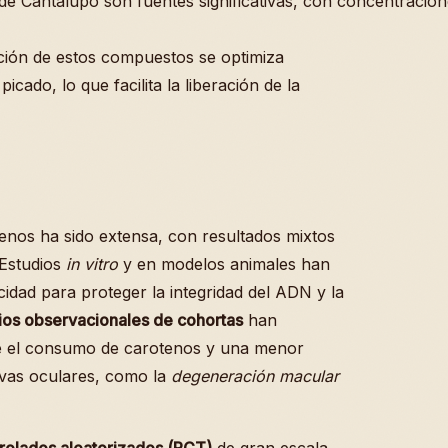
e Cantalupo son fuentes significativas, con concentracion
ción de estos compuestos se optimiza
cado, lo que facilita la liberación de la
otenos ha sido extensa, con resultados mixtos
 Estudios
in vitro
y en modelos animales han
dad para proteger la integridad del ADN y la
ios observacionales de cohortas
han
re el consumo de carotenos y una menor
ivas oculares, como la
degeneración macular