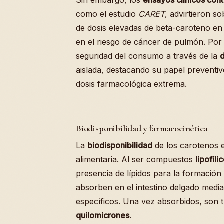
Sin embargo, los
ensayos clínicos con
como el estudio
CARET
, advirtieron s
de dosis elevadas de beta-caroteno e
en el riesgo de cáncer de pulmón. Por ta
seguridad del consumo a través de la
d
aislada, destacando su papel preventivo
dosis farmacológica extrema.
Biodisponibilidad y farmacocinética
La
biodisponibilidad
de los carotenos e
alimentaria. Al ser compuestos
lipofíli
presencia de lípidos para la formación 
absorben en el intestino delgado media
específicos. Una vez absorbidos, son 
quilomicrones
.