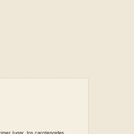
imer lugar, los carotenoides,