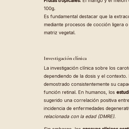
Frutas tropicales:
El mango y el melón d
100g.
Es fundamental destacar que la extrac
mediante procesos de cocción ligera o pi
matriz vegetal.
Investigación clínica
La investigación clínica sobre los car
dependiendo de la dosis y el contexto.
demostrado consistentemente su capaci
función retinal. En humanos, los
estud
sugerido una correlación positiva ent
incidencia de enfermedades degenerat
relacionada con la edad (DMRE)
.