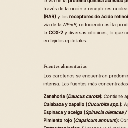
la vía de la
proteína quinasa activada p
través de la unión a receptores nucle
(RAR)
y los
receptores de ácido retino
vía de la
NF-κB
, reduciendo así la pr
la
COX-2
y diversas citocinas, lo que c
en tejidos epiteliales.
Fuentes alimentarias
Los carotenos se encuentran predomin
intensa. Las fuentes más concentradas
Zanahoria (
Daucus carota
):
Contiene a
Calabaza y zapallo (
Cucurbita spp.
):
Ap
Espinaca y acelga (
Spinacia oleracea / 
Pimiento rojo (
Capsicum annuum
):
Con