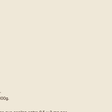
.
100g.