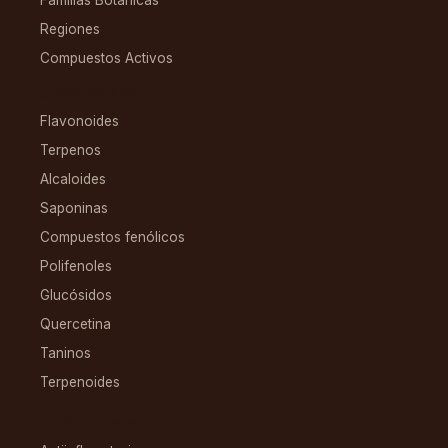
Familias Botánicas
Regiones
Compuestos Activos
COMPUESTOS
Flavonoides
Terpenos
Alcaloides
Saponinas
Compuestos fenólicos
Polifenoles
Glucósidos
Quercetina
Taninos
Terpenoides
CONDICIONES