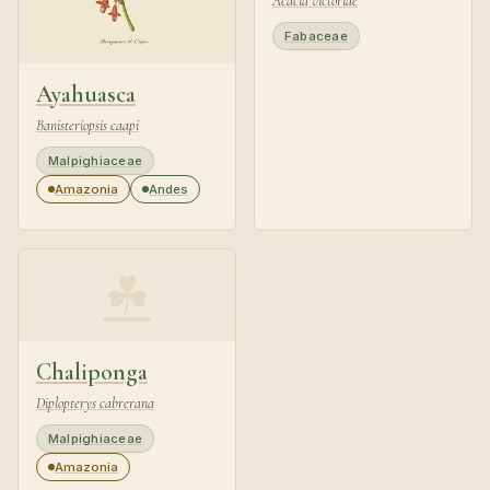
Acacia victoriae
Fabaceae
Ayahuasca
Banisteriopsis caapi
Malpighiaceae
Amazonia
Andes
☘
Chaliponga
Diplopterys cabrerana
Malpighiaceae
Amazonia