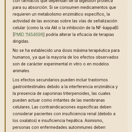
con fármacos que dependan de la digestión proteica
para su absorción. Si se consumen medicamentos que
requieren un metabolismo enzimático específico, la
actividad de las avicinas sobre las vías de señalización
celular (como la vía Akt o la inhibición de la NF-kappaB)
[
PMID 11454696
] podría alterar la eficacia de terapias
dirigidas.
No se ha establecido una dosis máxima terapéutica para
humanos, ya que la mayoría de los efectos observados
son de carácter experimental in vitro o en modelos
animales.
Los efectos secundarios pueden incluir trastornos
gastrointestinales debido a la interferencia enzimática y
la presencia de saponinas triterpenoides, las cuales
pueden actuar como irritantes de las membranas
celulares. Las contraindicaciones específicas deben
considerar pacientes con insuficiencia renal (debido a
los oxalatos) e insuficiencia hepática. Asimismo,
personas con enfermedades autoinmunes deben