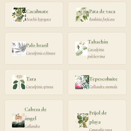
Cacahuate
Pata de vaca
Arachis hypogaea
Bauhinia forficata
Tabachín
Palo brasil
Caesalpinia
Caesalpinia echinata
pulcherrima
Tara
Tepescohuite
Caesalpinia spinosa
Calliandra anomala
Cabeza de
Frijol de
ángel
playa
Calliandra
Canavalia rosea