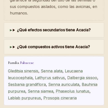
garantice la seguridad del uso de las semillas o
sus compuestos aislados, como las avicinas, en
humanos.
¿Qué efectos secundarios tiene Acacia?
¿Qué compuestos activos tiene Acacia?
Familia
Fabaceae
Gleditsia sinensis
,
Senna alata
,
Leucaena
leucocephala
,
Lathyrus sativus
,
Dalbergia sissoo
,
Sesbania grandiflora
,
Senna auriculata
,
Bauhinia
purpurea
,
Senna siamea
,
Phaseolus lunatus
,
Lablab purpureus
,
Prosopis cineraria