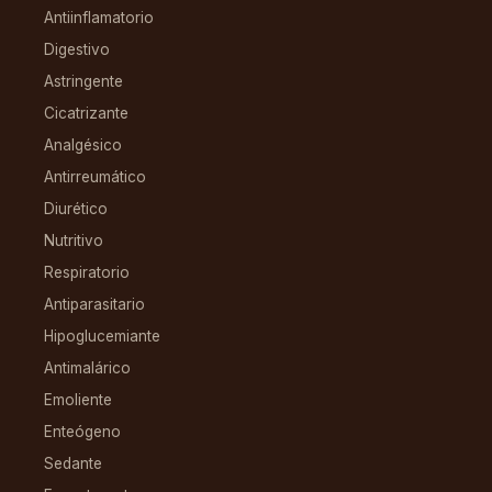
Antiinflamatorio
Digestivo
Astringente
Cicatrizante
Analgésico
Antirreumático
Diurético
Nutritivo
Respiratorio
Antiparasitario
Hipoglucemiante
Antimalárico
Emoliente
Enteógeno
Sedante