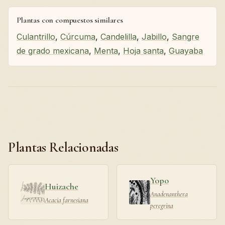
Plantas con compuestos similares
Culantrillo
,
Cúrcuma
,
Candelilla
,
Jabillo
,
Sangre
de grado mexicana
,
Menta
,
Hoja santa
,
Guayaba
Plantas Relacionadas
Yopo
Huizache
Anadenanthera
Acacia farnesiana
peregrina