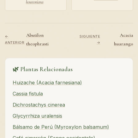
houstoniana
Abutilon
Acacia
←
SIGUIENTE
ANTERIOR
→
theophrasti
huarango
🌿 Plantas Relacionadas
Huizache (Acacia farnesiana)
Cassia fistula
Dichrostachys cinerea
Glycyrrhiza uralensis
Bálsamo de Perú (Myroxylon balsamum)