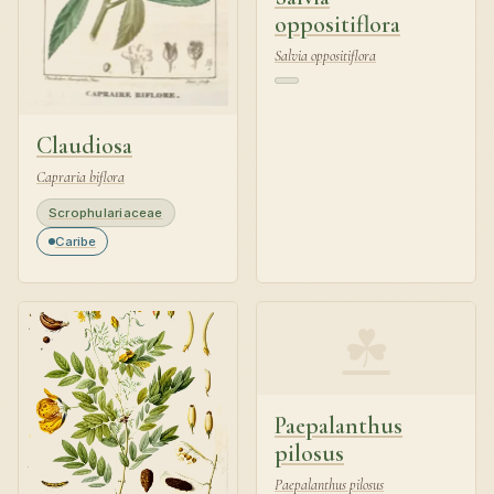
oppositiflora
Salvia oppositiflora
Claudiosa
Capraria biflora
Scrophulariaceae
Caribe
☘
Paepalanthus
pilosus
Paepalanthus pilosus