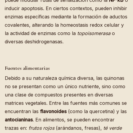
puede modular rutas de señalización como la
NF-κB
o
inducir apoptosis. En ciertos contextos, pueden inhibir
enzimas específicas mediante la formación de aductos
covalentes, alterando la homeostasis redox celular y
la actividad de enzimas como la
topoisomerasa
o
diversas deshidrogenasas.
Fuentes alimentarias
Debido a su naturaleza química diversa, las quinonas
no se presentan como un único nutriente, sino como
una clase de compuestos presentes en diversas
matrices vegetales. Entre las fuentes más comunes se
encuentran las
flavonoides
(como la quercetina) y las
antocianinas
. En alimentos, se pueden encontrar
trazas en:
frutos rojos
(arándanos, fresas),
té verde