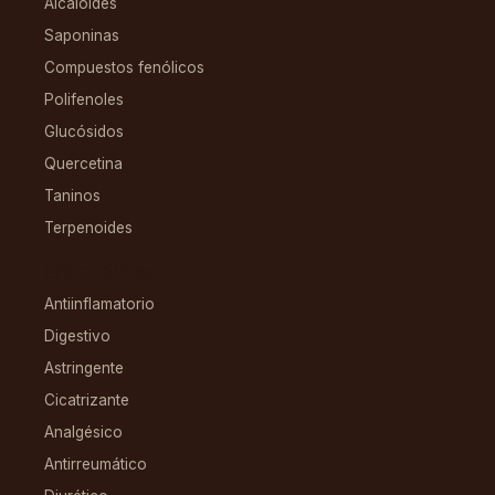
Alcaloides
Saponinas
Compuestos fenólicos
Polifenoles
Glucósidos
Quercetina
Taninos
Terpenoides
CONDICIONES
Antiinflamatorio
Digestivo
Astringente
Cicatrizante
Analgésico
Antirreumático