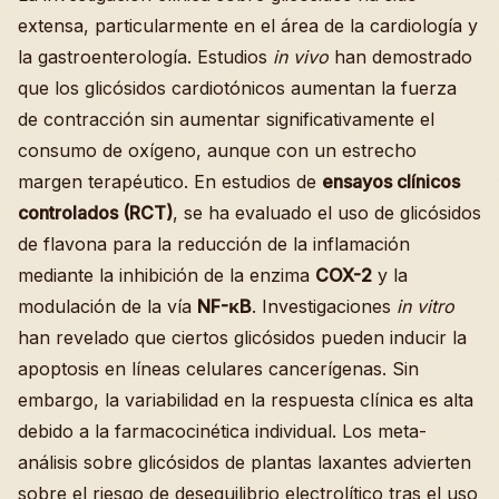
extensa, particularmente en el área de la cardiología y
la gastroenterología. Estudios
in vivo
han demostrado
que los glicósidos cardiotónicos aumentan la fuerza
de contracción sin aumentar significativamente el
consumo de oxígeno, aunque con un estrecho
margen terapéutico. En estudios de
ensayos clínicos
controlados (RCT)
, se ha evaluado el uso de glicósidos
de flavona para la reducción de la inflamación
mediante la inhibición de la enzima
COX-2
y la
modulación de la vía
NF-κB
. Investigaciones
in vitro
han revelado que ciertos glicósidos pueden inducir la
apoptosis en líneas celulares cancerígenas. Sin
embargo, la variabilidad en la respuesta clínica es alta
debido a la farmacocinética individual. Los meta-
análisis sobre glicósidos de plantas laxantes advierten
sobre el riesgo de desequilibrio electrolítico tras el uso