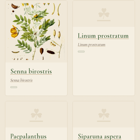
☘
Linum prostratum
Linum prostratum
Senna birostris
Senna birostris
☘
☘
Paepalanthus
Siparuna aspera