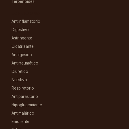
Terpenoides
CONDICIONES
Antiinflamatorio
Digestivo
Astringente
Cicatrizante
Analgésico
Antirreumático
Diurético
Nutritivo
Respiratorio
Antiparasitario
Hipoglucemiante
Antimalárico
Emoliente