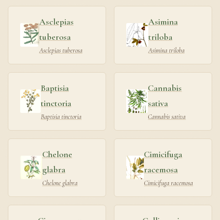
Asclepias
Asimina
tuberosa
triloba
Asclepias tuberosa
Asimina triloba
Baptisia
Cannabis
tinctoria
sativa
Baptisia tinctoria
Cannabis sativa
Chelone
Cimicifuga
glabra
racemosa
Chelone glabra
Cimicifuga racemosa