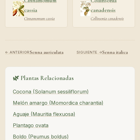
Cinnamomum
Collinsonia
cassia
canadensis
Cinnamomum cassia
Collinsonia canadensis
Senna auriculata
Senna italica
← ANTERIOR
SIGUIENTE →
🌿 Plantas Relacionadas
Cocona (Solanum sessiliflorum)
Melón amargo (Momordica charantia)
Aguaje (Mauritia flexuosa)
Plantago ovata
Boldo (Peumus boldus)