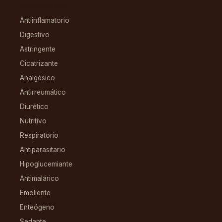
CONDICIONES
Antiinflamatorio
Digestivo
Astringente
Cicatrizante
Analgésico
Antirreumático
Diurético
Nutritivo
Respiratorio
Antiparasitario
Hipoglucemiante
Antimalárico
Emoliente
Enteógeno
Sedante