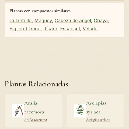
Plantas con compuestos similares
Culantrillo
,
Maguey
,
Cabeza de ángel
,
Chaya
,
Espino blanco
,
Jícara
,
Escancel
,
Veludo
Plantas Relacionadas
Aralia
Asclepias
racemosa
syriaca
Aralia racemosa
Asclepias syriaca