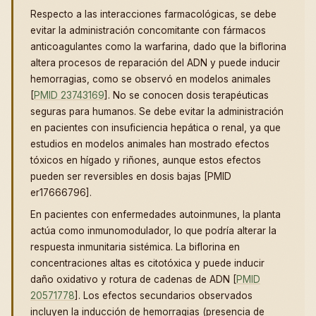
Respecto a las interacciones farmacológicas, se debe
evitar la administración concomitante con fármacos
anticoagulantes como la warfarina, dado que la biflorina
altera procesos de reparación del ADN y puede inducir
hemorragias, como se observó en modelos animales
[
PMID 23743169
]. No se conocen dosis terapéuticas
seguras para humanos. Se debe evitar la administración
en pacientes con insuficiencia hepática o renal, ya que
estudios en modelos animales han mostrado efectos
tóxicos en hígado y riñones, aunque estos efectos
pueden ser reversibles en dosis bajas [PMID
er17666796].
En pacientes con enfermedades autoinmunes, la planta
actúa como inmunomodulador, lo que podría alterar la
respuesta inmunitaria sistémica. La biflorina en
concentraciones altas es citotóxica y puede inducir
daño oxidativo y rotura de cadenas de ADN [
PMID
20571778
]. Los efectos secundarios observados
incluyen la inducción de hemorragias (presencia de