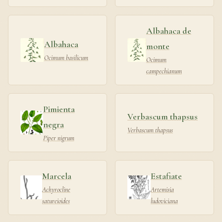
Albahaca de
Albahaca
monte
Ocimum basilicum
Ocimum
campechianum
Pimienta
Verbascum thapsus
negra
Verbascum thapsus
Piper nigrum
Marcela
Estafiate
Achyrocline
Artemisia
satureioides
ludoviciana