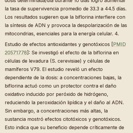
dosis determinada/día durante 10 días logró aumentar
la tasa de supervivencia promedio de 33.3 a 44.5 días.
Los resultados sugieren que la biflorina interfiere con
la síntesis de ADN y provoca la despolarización de las
mitocondrias, esenciales para la energía celular. 4.
Estudio de efectos antioxidantes y genotóxicos [
PMID
20571778
]: Se investigó el efecto de la biflorina en
células de levadura (S. cerevisiae) y células de
mamíferos V79. El estudio reveló un efecto
dependiente de la dosis: a concentraciones bajas, la
biflorina actuó como un protector contra el daño
oxidativo inducido por peróxido de hidrógeno,
reduciendo la peroxidación lipídica y el daño al ADN.
Sin embargo, a concentraciones más altas, la
sustancia mostró efectos citotóxicos y genotóxicos.
Esto indica que su beneficio depende críticamente de