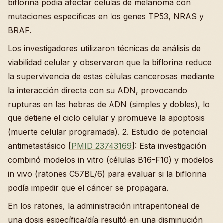
biflorina podía afectar células de melanoma con
mutaciones específicas en los genes TP53, NRAS y
BRAF.
Los investigadores utilizaron técnicas de análisis de
viabilidad celular y observaron que la biflorina reduce
la supervivencia de estas células cancerosas mediante
la interacción directa con su ADN, provocando
rupturas en las hebras de ADN (simples y dobles), lo
que detiene el ciclo celular y promueve la apoptosis
(muerte celular programada). 2. Estudio de potencial
antimetastásico [
PMID 23743169
]: Esta investigación
combinó modelos in vitro (células B16-F10) y modelos
in vivo (ratones C57BL/6) para evaluar si la biflorina
podía impedir que el cáncer se propagara.
En los ratones, la administración intraperitoneal de
una dosis específica/día resultó en una disminución