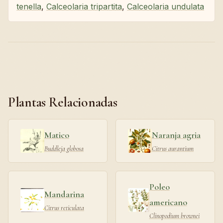
tenella
,
Calceolaria tripartita
,
Calceolaria undulata
Plantas Relacionadas
Matico
Naranja agria
Buddleja globosa
Citrus aurantium
Poleo
Mandarina
americano
Citrus reticulata
Clinopodium brownei