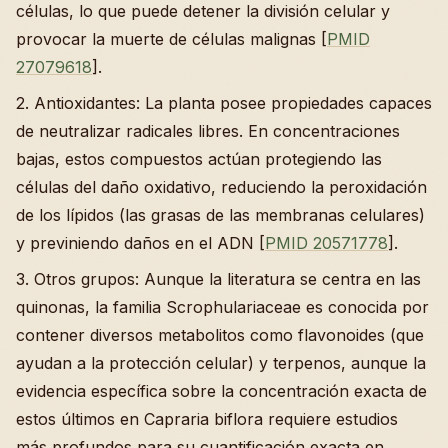
células, lo que puede detener la división celular y
provocar la muerte de células malignas [
PMID
27079618
].
2. Antioxidantes: La planta posee propiedades capaces
de neutralizar radicales libres. En concentraciones
bajas, estos compuestos actúan protegiendo las
células del daño oxidativo, reduciendo la peroxidación
de los lípidos (las grasas de las membranas celulares)
y previniendo daños en el ADN [
PMID 20571778
].
3. Otros grupos: Aunque la literatura se centra en las
quinonas, la familia Scrophulariaceae es conocida por
contener diversos metabolitos como flavonoides (que
ayudan a la protección celular) y terpenos, aunque la
evidencia específica sobre la concentración exacta de
estos últimos en Capraria biflora requiere estudios
más profundos para su cuantificación exacta en