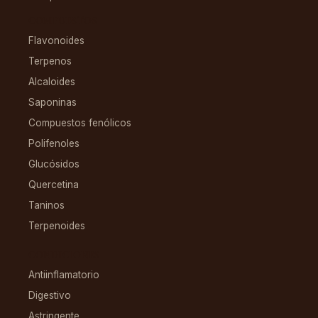
COMPUESTOS
Flavonoides
Terpenos
Alcaloides
Saponinas
Compuestos fenólicos
Polifenoles
Glucósidos
Quercetina
Taninos
Terpenoides
CONDICIONES
Antiinflamatorio
Digestivo
Astringente