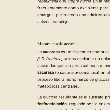
rebaudiana
o el
Lippia dulcis
. En la he
frecuentemente como excipiente para m
amargos, permitiendo una administració
activos complejos.
Mecanismo de acción
La
sacarosa
es un disacárido compues
β-D-fructosa
, unidos mediante un enl
acción bioquímico principal ocurre medi
sacarasa
(o sacarasa-isomaltasa) en el 
proceso libera monómeros de glucosa y
metabólicas centrales.
La glucosa resultante es el sustrato pr
fosfocetolación
, regulada por la enzi