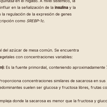
oquinasa
en el hígado. A nivel sistémico, la
nfluir en la señalización de la
insulina
y la
 la regulación de la expresión de genes
scripción como
SREBP-1c
.
al del azúcar de mesa común. Se encuentra
vegetales con concentraciones variables:
um
):
Es la fuente primordial, conteniendo aproximadamente
roporciona concentraciones similares de sacarosa en sus 
ominantes suelen ser glucosa y fructosa libres, frutas co
pleja donde la sacarosa es menor que la fructosa y gluc