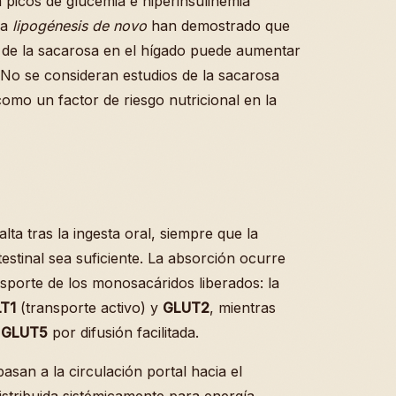
 picos de glucemia e hiperinsulinemia
la
lipogénesis de novo
han demostrado que
a de la sacarosa en el hígado puede aumentar
s. No se consideran estudios de la sacarosa
omo un factor de riesgo nutricional en la
lta tras la ingesta oral, siempre que la
estinal sea suficiente. La absorción ocurre
nsporte de los monosacáridos liberados: la
T1
(transporte activo) y
GLUT2
, mientras
r
GLUT5
por difusión facilitada.
asan a la circulación portal hacia el