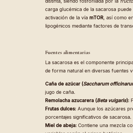
distinta, siendo fosforilada por la
fruct
carga glucémica de la sacarosa puede i
activación de la vía
mTOR
, así como en
lipogénicos mediante factores de tran
Fuentes alimentarias
La sacarosa es el componente princip
de forma natural en diversas fuentes 
Caña de azúcar (
Saccharum officinar
jugo de caña.
Remolacha azucarera (
Beta vulgaris
):
P
Frutas dulces:
Aunque los azúcares pred
porcentajes significativos de sacarosa.
Miel de abeja:
Contiene una mezcla com