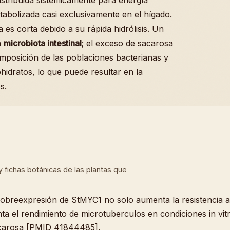
distribuida sistémicamente para energía
etabolizada casi exclusivamente en el hígado.
 es corta debido a su rápida hidrólisis. Un
a
microbiota intestinal
; el exceso de sacarosa
composición de las poblaciones bacterianas y
idratos, lo que puede resultar en la
s.
a y fichas botánicas de las plantas que
sobreexpresión de StMYC1 no solo aumenta la resistencia
ta el rendimiento de microtuberculos en condiciones in vit
sacarosa [PMID 41844485].