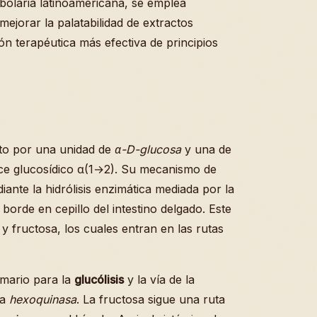
rbolaria latinoamericana, se emplea
ejorar la palatabilidad de extractos
n terapéutica más efectiva de principios
to por una unidad de
α-D-glucosa
y una de
ace glucosídico α(1→2). Su mecanismo de
ante la hidrólisis enzimática mediada por la
borde en cepillo del intestino delgado. Este
 fructosa, los cuales entran en las rutas
imario para la
glucólisis
y la vía de la
ma
hexoquinasa
. La fructosa sigue una ruta