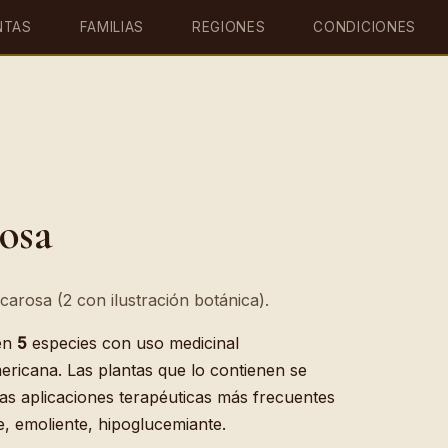
NTAS
FAMILIAS
REGIONES
CONDICIONES
osa
carosa (2 con ilustración botánica).
en
5
especies con uso medicinal
ericana. Las plantas que lo contienen se
Las aplicaciones terapéuticas más frecuentes
e, emoliente, hipoglucemiante.