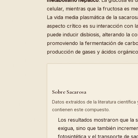
metabolismo hepático
. La glucosa es 
celular, mientras que la fructosa es m
La vida media plasmática de la sacarosa
aspecto crítico es su interacción con l
puede inducir disbiosis, alterando la 
promoviendo la fermentación de carboh
producción de gases y ácidos orgánico
Sobre Sacarosa
Datos extraídos de la literatura científic
contienen este compuesto.
Los resultados mostraron que la 
exigua, sino que también incremen
fotosintética y el transporte de 