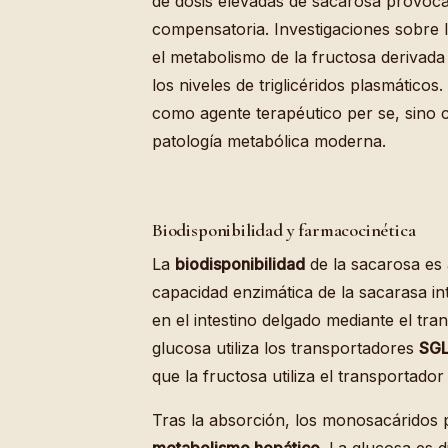
de dosis elevadas de sacarosa provoca
compensatoria. Investigaciones sobre 
el metabolismo de la fructosa derivad
los niveles de triglicéridos plasmático
como agente terapéutico per se, sino c
patología metabólica moderna.
Biodisponibilidad y farmacocinética
La
biodisponibilidad
de la sacarosa es a
capacidad enzimática de la sacarasa int
en el intestino delgado mediante el tra
glucosa utiliza los transportadores
SGL
que la fructosa utiliza el transportado
Tras la absorción, los monosacáridos p