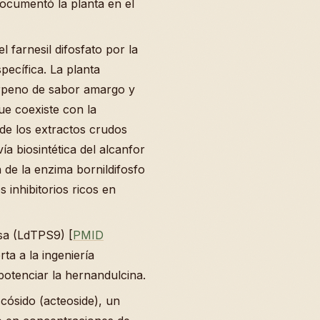
ocumentó la planta en el
l farnesil difosfato por la
pecífica. La planta
rpeno de sabor amargo y
ue coexiste con la
l de los extractos crudos
a biosintética del alcanfor
n de la enzima bornildifosfo
 inhibitorios ricos en
asa (LdTPS9) [
PMID
ta a la ingeniería
potenciar la hernandulcina.
cósido (acteoside), un