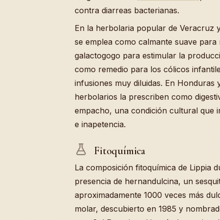
contra diarreas bacterianas.
En la herbolaria popular de Veracruz y
se emplea como calmante suave para n
galactogogo para estimular la producc
como remedio para los cólicos infantil
infusiones muy diluidas. En Honduras y
herbolarios la prescriben como digestiv
empacho, una condición cultural que i
e inapetencia.
Fitoquímica
La composición fitoquímica de Lippia du
presencia de hernandulcina, un sesqui
aproximadamente 1000 veces más dulc
molar, descubierto en 1985 y nombrad