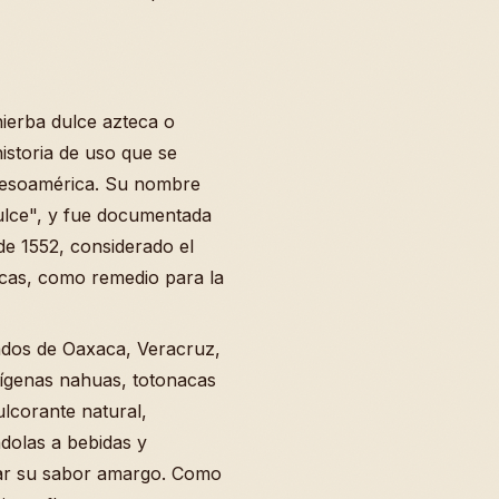
hierba dulce azteca o
historia de uso que se
Mesoamérica. Su nombre
 dulce", y fue documentada
de 1552, considerado el
icas, como remedio para la
ados de Oaxaca, Veracruz,
dígenas nahuas, totonacas
ulcorante natural,
dolas a bebidas y
rar su sabor amargo. Como