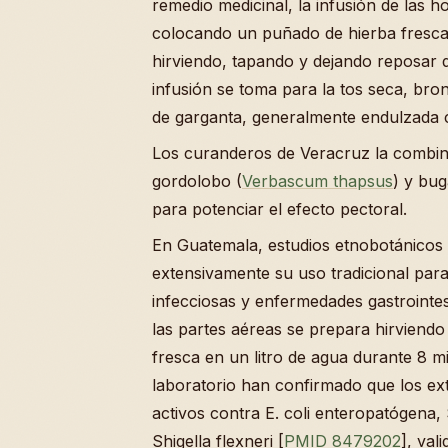
remedio medicinal, la infusión de las h
colocando un puñado de hierba fresca
hirviendo, tapando y dejando reposar 
infusión se toma para la tos seca, bronq
de garganta, generalmente endulzada c
Los curanderos de Veracruz la combi
gordolobo (
Verbascum thapsus
) y bug
para potenciar el efecto pectoral.
En Guatemala, estudios etnobotánico
extensivamente su uso tradicional para
infecciosas y enfermedades gastrointes
las partes aéreas se prepara hirviendo
fresca en un litro de agua durante 8 m
laboratorio han confirmado que los ex
activos contra E. coli enteropatógena, 
Shigella flexneri [
PMID 8479202
], val