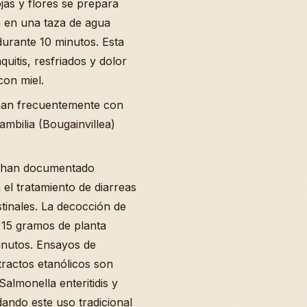
ojas y flores se prepara
 en una taza de agua
durante 10 minutos. Esta
uitis, resfriados y dolor
on miel.
nan frecuentemente con
ambilia (Bougainvillea)
s han documentado
 el tratamiento de diarreas
tinales. La decocción de
 15 gramos de planta
inutos. Ensayos de
tractos etanólicos son
Salmonella enteritidis y
idando este uso tradicional