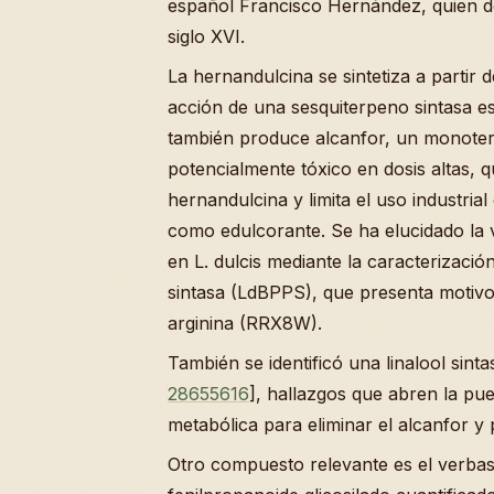
español Francisco Hernández, quien d
siglo XVI.
La hernandulcina se sintetiza a partir de
acción de una sesquiterpeno sintasa es
también produce alcanfor, un monote
potencialmente tóxico en dosis altas, q
hernandulcina y limita el uso industria
como edulcorante. Se ha elucidado la ví
en L. dulcis mediante la caracterizació
sintasa (LdBPPS), que presenta motivos
arginina (RRX8W).
También se identificó una linalool sint
28655616
], hallazgos que abren la puer
metabólica para eliminar el alcanfor y 
Otro compuesto relevante es el verbas