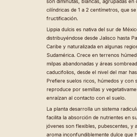
son diminutas, blancas, agrupadas en 
cilíndricas de 1 a 2 centímetros, que s
fructificación.
Lippia dulcis es nativa del sur de Méxi
distribuyéndose desde Jalisco hasta P
Caribe y naturalizada en algunas regio
Sudamérica. Crece en terrenos húmed
milpas abandonadas y áreas sombreada
caducifolios, desde el nivel del mar ha
Prefiere suelos ricos, húmedos y con 
reproduce por semillas y vegetativame
enraízan al contacto con el suelo.
La planta desarrolla un sistema radicul
facilita la absorción de nutrientes en 
jóvenes son flexibles, pubescentes, y 
aroma inconfundiblemente dulce que h