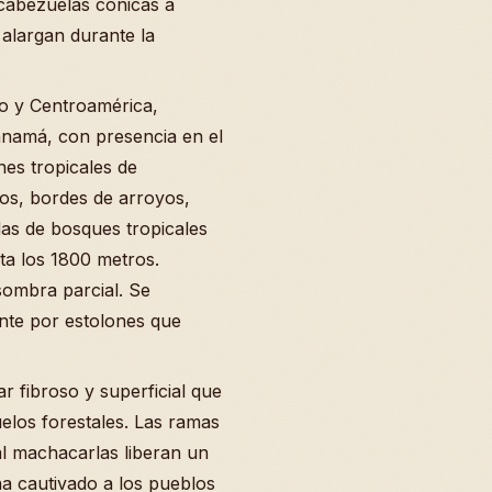
cabezuelas cónicas a
e alargan durante la
co y Centroamérica,
anamá, con presencia en el
nes tropicales de
os, bordes de arroyos,
s de bosques tropicales
sta los 1800 metros.
sombra parcial. Se
nte por estolones que
ar fibroso y superficial que
suelos forestales. Las ramas
al machacarlas liberan un
a cautivado a los pueblos