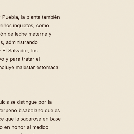
 Puebla, la planta también
iños inquietos, como
ión de leche materna y
es, administrando
 El Salvador, los
o y para tratar el
ncluye malestar estomacal
lcis se distingue por la
terpeno bisabolano que es
e que la sacarosa en base
o en honor al médico