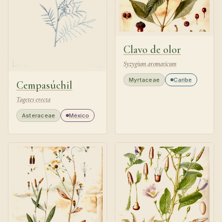
Clavo de olor
Syzygium aromaticum
Myrtaceae
Caribe
Cempasúchil
Tagetes erecta
Asteraceae
México