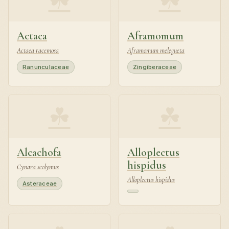
Actaea
Aframomum
Actaea racemosa
Aframomum melegueta
Ranunculaceae
Zingiberaceae
☘
☘
Alcachofa
Alloplectus
hispidus
Cynara scolymus
Alloplectus hispidus
Asteraceae