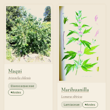
Maqui
Aristotelia chilensis
Elaeocarpaceae
Marihuanilla
Andes
Leonurus sibiricus
Lamiaceae
Andes