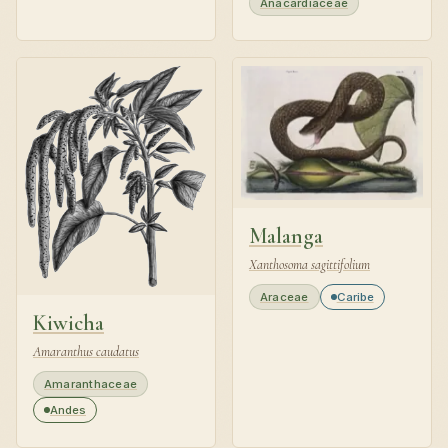
Anacardiaceae
Malanga
Xanthosoma sagittifolium
Araceae
Caribe
Kiwicha
Amaranthus caudatus
Amaranthaceae
Andes