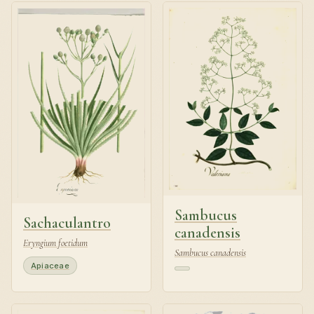
Sambucus
Sachaculantro
canadensis
Eryngium foetidum
Sambucus canadensis
Apiaceae