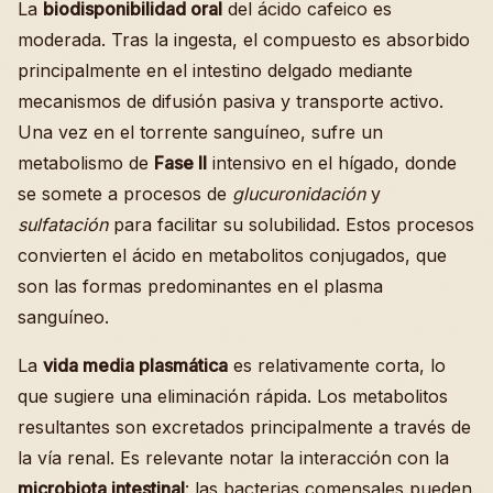
La
biodisponibilidad oral
del ácido cafeico es
moderada. Tras la ingesta, el compuesto es absorbido
principalmente en el intestino delgado mediante
mecanismos de difusión pasiva y transporte activo.
Una vez en el torrente sanguíneo, sufre un
metabolismo de
Fase II
intensivo en el hígado, donde
se somete a procesos de
glucuronidación
y
sulfatación
para facilitar su solubilidad. Estos procesos
convierten el ácido en metabolitos conjugados, que
son las formas predominantes en el plasma
sanguíneo.
La
vida media plasmática
es relativamente corta, lo
que sugiere una eliminación rápida. Los metabolitos
resultantes son excretados principalmente a través de
la vía renal. Es relevante notar la interacción con la
microbiota intestinal
: las bacterias comensales pueden