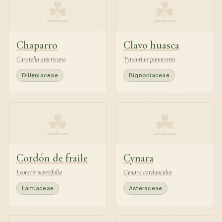
☘
☘
Chaparro
Clavo huasca
Curatella americana
Tynanthus panurensis
Dilleniaceae
Bignoniaceae
☘
☘
Cordón de fraile
Cynara
Leonotis nepetifolia
Cynara cardunculus
Lamiaceae
Asteraceae