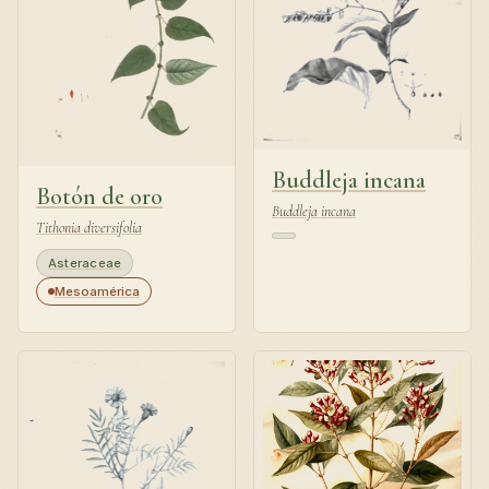
Buddleja incana
Botón de oro
Buddleja incana
Tithonia diversifolia
Asteraceae
Mesoamérica