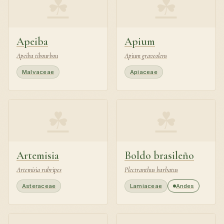
☘
☘
Apeiba
Apium
Apeiba tibourbou
Apium graveolens
Malvaceae
Apiaceae
☘
☘
Artemisia
Boldo brasileño
Artemisia rubripes
Plectranthus barbatus
Asteraceae
Lamiaceae
Andes