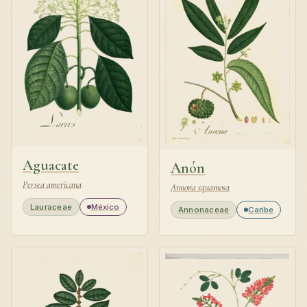
Aguacate
Anón
Persea americana
Annona squamosa
Lauraceae
México
Annonaceae
Caribe