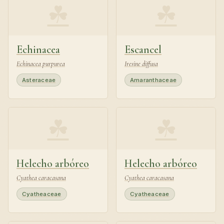
☘
☘
Echinacea
Escancel
Echinacea purpurea
Iresine diffusa
Asteraceae
Amaranthaceae
☘
☘
Helecho arbóreo
Helecho arbóreo
Cyathea caracasana
Cyathea caracasana
Cyatheaceae
Cyatheaceae