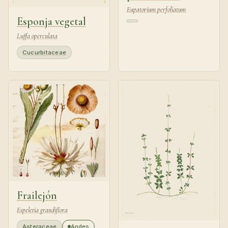
Eupatorium perfoliatum
Esponja vegetal
Luffa operculata
Cucurbitaceae
Frailejón
Espeletia grandiflora
Asteraceae
Andes