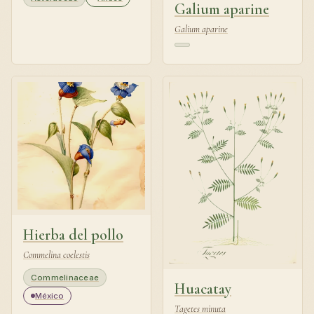
Galium aparine
Galium aparine
Hierba del pollo
Commelina coelestis
Commelinaceae
Huacatay
México
Tagetes minuta