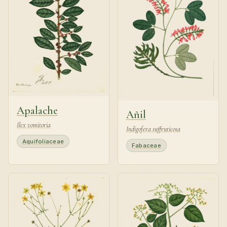
Apalache
Añil
Ilex vomitoria
Indigofera suffruticosa
Aquifoliaceae
Fabaceae