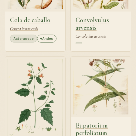
Cola de caballo
Convolvulus
arvensis
Conyza bonariensis
Convolvulus arvensis
Asteraceae
Andes
Eupatorium
perfoliatum