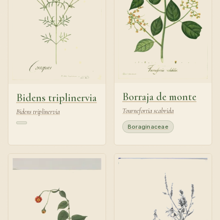
Borraja de monte
Bidens triplinervia
Tournefortia scabrida
Bidens triplinervia
Boraginaceae