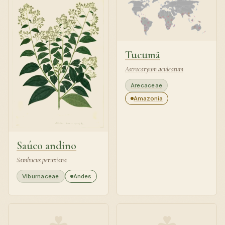
Tucumã
Astrocaryum aculeatum
Arecaceae
Amazonia
Saúco andino
Sambucus peruviana
Viburnaceae
Andes
☘
☘