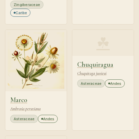
Zingiberaceae
Caribe
☘
Chuquiragua
Chuquiraga jussieui
Asteraceae
Andes
Marco
Ambrosia peruviana
Asteraceae
Andes