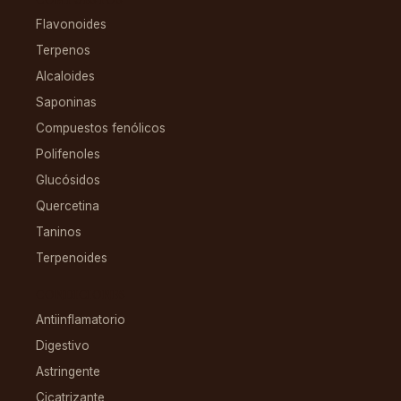
Flavonoides
Terpenos
Alcaloides
Saponinas
Compuestos fenólicos
Polifenoles
Glucósidos
Quercetina
Taninos
Terpenoides
CONDICIONES
Antiinflamatorio
Digestivo
Astringente
Cicatrizante