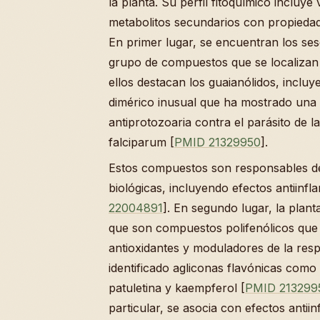
la planta. Su perfil fitoquímico incluye
metabolitos secundarios con propiedades
En primer lugar, se encuentran los se
grupo de compuestos que se localizan e
ellos destacan los guaianólidos, inclu
dimérico inusual que ha mostrado una 
antiprotozoaria contra el parásito de 
falciparum [
PMID 21329950
].
Estos compuestos son responsables de 
biológicas, incluyendo efectos antiinfla
22004891
]. En segundo lugar, la plant
que son compuestos polifenólicos qu
antioxidantes y moduladores de la res
identificado agliconas flavónicas como l
patuletina y kaempferol [
PMID 213299
particular, se asocia con efectos antiinf