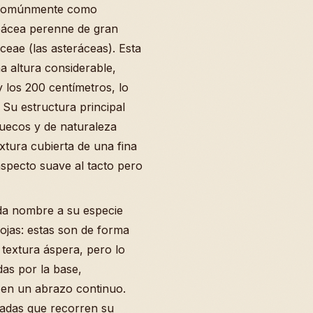
a comúnmente como
rbácea perenne de gran
ceae (las asteráceas). Esta
a altura considerable,
 los 200 centímetros, lo
 Su estructura principal
huecos y de naturaleza
xtura cubierta de una fina
aspecto suave al tacto pero
 da nombre a su especie
hojas: estas son de forma
textura áspera, pero lo
as por la base,
o en un abrazo continuo.
adas que recorren su