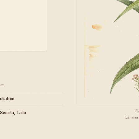
tum
oliatum
Eu
 Semilla, Tallo
Lámina 