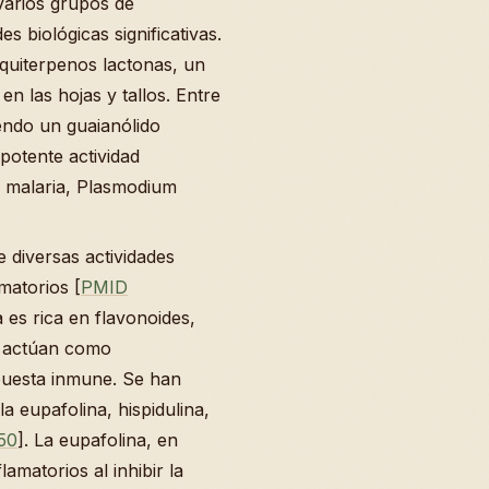
 varios grupos de
 biológicas significativas.
squiterpenos lactonas, un
n las hojas y tallos. Entre
yendo un guaianólido
potente actividad
la malaria, Plasmodium
diversas actividades
matorios [
PMID
a es rica en flavonoides,
e actúan como
puesta inmune. Se han
a eupafolina, hispidulina,
50
]. La eupafolina, en
lamatorios al inhibir la