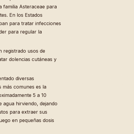
a familia Asteraceae para
ntes. En los Estados
aban para tratar infecciones
er para regular la
n registrado usos de
atar dolencias cutáneas y
entado diversas
as más comunes es la
proximadamente 5 a 10
e agua hirviendo, dejando
utos para extraer sus
luego en pequeñas dosis