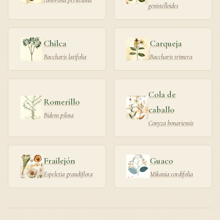
genistelloides
Chilca
Carqueja
Baccharis latifolia
Baccharis trimera
Cola de
Romerillo
caballo
Bidens pilosa
Conyza bonariensis
Frailejón
Guaco
Espeletia grandiflora
Mikania cordifolia