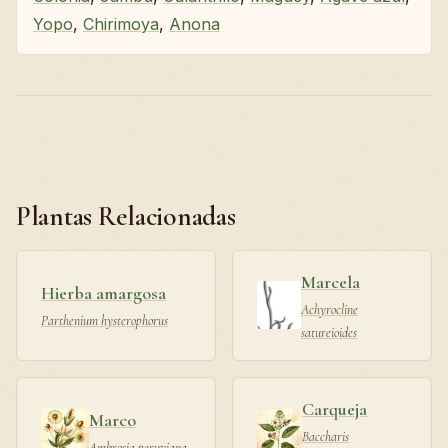
Yopo
,
Chirimoya
,
Anona
Plantas Relacionadas
Marcela
Hierba amargosa
Achyrocline
Parthenium hysterophorus
satureioides
Carqueja
Marco
Baccharis
Ambrosia peruviana