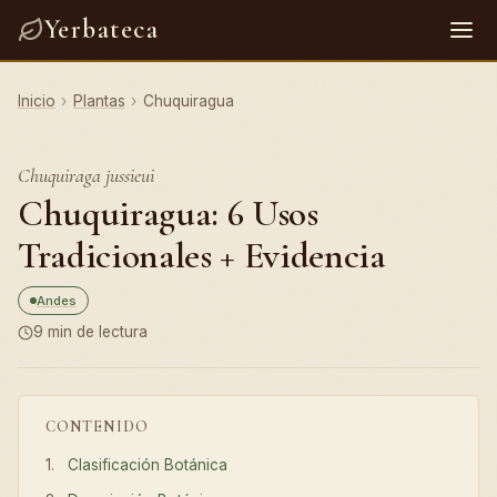
Yerbateca
Inicio
›
Plantas
›
Chuquiragua
Chuquiraga jussieui
Chuquiragua: 6 Usos
Tradicionales + Evidencia
Andes
9 min de lectura
CONTENIDO
Clasificación Botánica