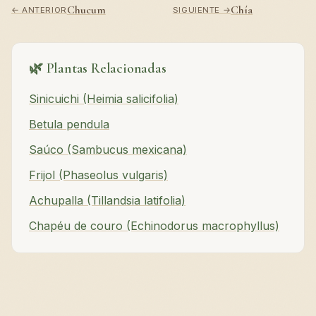
Chucum
Chía
← ANTERIOR
SIGUIENTE →
🌿 Plantas Relacionadas
Sinicuichi (Heimia salicifolia)
Betula pendula
Saúco (Sambucus mexicana)
Frijol (Phaseolus vulgaris)
Achupalla (Tillandsia latifolia)
Chapéu de couro (Echinodorus macrophyllus)