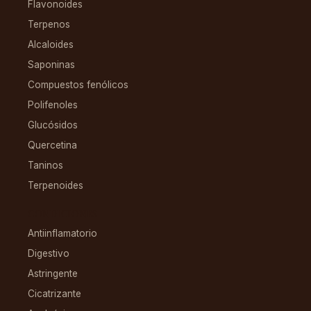
Flavonoides
Terpenos
Alcaloides
Saponinas
Compuestos fenólicos
Polifenoles
Glucósidos
Quercetina
Taninos
Terpenoides
CONDICIONES
Antiinflamatorio
Digestivo
Astringente
Cicatrizante