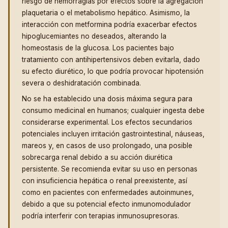
riesgo de hemorragias por efectos sobre la agregación
plaquetaria o el metabolismo hepático. Asimismo, la
interacción con metformina podría exacerbar efectos
hipoglucemiantes no deseados, alterando la
homeostasis de la glucosa. Los pacientes bajo
tratamiento con antihipertensivos deben evitarla, dado
su efecto diurético, lo que podría provocar hipotensión
severa o deshidratación combinada.
No se ha establecido una dosis máxima segura para
consumo medicinal en humanos; cualquier ingesta debe
considerarse experimental. Los efectos secundarios
potenciales incluyen irritación gastrointestinal, náuseas,
mareos y, en casos de uso prolongado, una posible
sobrecarga renal debido a su acción diurética
persistente. Se recomienda evitar su uso en personas
con insuficiencia hepática o renal preexistente, así
como en pacientes con enfermedades autoinmunes,
debido a que su potencial efecto inmunomodulador
podría interferir con terapias inmunosupresoras.