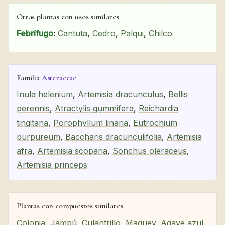
Otras plantas con usos similares
Febrífugo
:
Cantuta
,
Cedro
,
Palqui
,
Chilco
Familia
Asteraceae
Inula helenium
,
Artemisia dracunculus
,
Bellis
perennis
,
Atractylis gummifera
,
Reichardia
tingitana
,
Porophyllum linaria
,
Eutrochium
purpureum
,
Baccharis dracunculifolia
,
Artemisia
afra
,
Artemisia scoparia
,
Sonchus oleraceus
,
Artemisia princeps
Plantas con compuestos similares
Colonia
,
Jambú
,
Culantrillo
,
Maguey
,
Agave azul
,