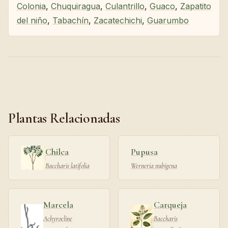
Colonia
,
Chuquiragua
,
Culantrillo
,
Guaco
,
Zapatito
del niño
,
Tabachín
,
Zacatechichi
,
Guarumbo
Plantas Relacionadas
Chilca
Pupusa
Baccharis latifolia
Werneria nubigena
Marcela
Carqueja
Achyrocline
Baccharis