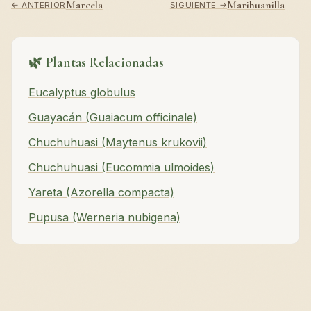
Marcela
Marihuanilla
← ANTERIOR
SIGUIENTE →
🌿 Plantas Relacionadas
Eucalyptus globulus
Guayacán (Guaiacum officinale)
Chuchuhuasi (Maytenus krukovii)
Chuchuhuasi (Eucommia ulmoides)
Yareta (Azorella compacta)
Pupusa (Werneria nubigena)