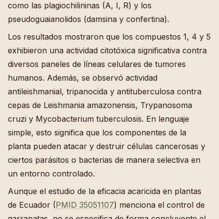
como las plagiochilininas (A, I, R) y los
pseudoguaianolidos (damsina y confertina).
Los resultados mostraron que los compuestos 1, 4 y 5
exhibieron una actividad citotóxica significativa contra
diversos paneles de líneas celulares de tumores
humanos. Además, se observó actividad
antileishmanial, tripanocida y antituberculosa contra
cepas de Leishmania amazonensis, Trypanosoma
cruzi y Mycobacterium tuberculosis. En lenguaje
simple, esto significa que los componentes de la
planta pueden atacar y destruir células cancerosas y
ciertos parásitos o bacterias de manera selectiva en
un entorno controlado.
Aunque el estudio de la eficacia acaricida en plantas
de Ecuador (
PMID 35051107
) menciona el control de
garrapatas, no se especifica de forma concluyente el