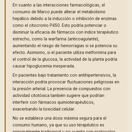
En cuanto a las interacciones farmacológicas, el
consumo de Marco puede alterar el metabolismo
hepático debido a la inducción o inhibición de enzimas
como el citocromo P450. Esto podría potenciar o
disminuir la eficacia de fármacos con índice terapéutico
estrecho, como la warfarina (anticoagulante),
aumentando el riesgo de hemorragias si se potencia su
efecto. Asimismo, si el paciente utiliza metformina para
el control de la glucosa, la actividad de la planta podría
causar hipoglucemia inesperada.
En pacientes bajo tratamiento con antihipertensivos, la
interacción podría provocar fluctuaciones peligrosas en
la presión arterial. La presencia de compuestos con
actividad citotóxica también sugiere que podrían
interferir con fármacos quimioterapéuticos,
exacerbando la toxicidad celular.
No se establece una dosis máxima segura para el
consumo humano, ya que su uso terapéutico es
principalmente tradicional y no cuenta con protocolos