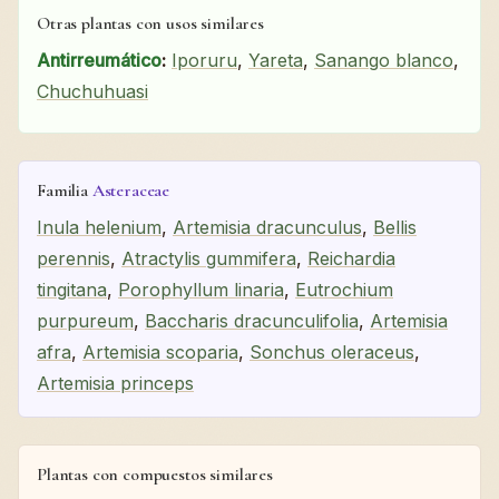
Otras plantas con usos similares
Antirreumático
:
Iporuru
,
Yareta
,
Sanango blanco
,
Chuchuhuasi
Familia
Asteraceae
Inula helenium
,
Artemisia dracunculus
,
Bellis
perennis
,
Atractylis gummifera
,
Reichardia
tingitana
,
Porophyllum linaria
,
Eutrochium
purpureum
,
Baccharis dracunculifolia
,
Artemisia
afra
,
Artemisia scoparia
,
Sonchus oleraceus
,
Artemisia princeps
Plantas con compuestos similares