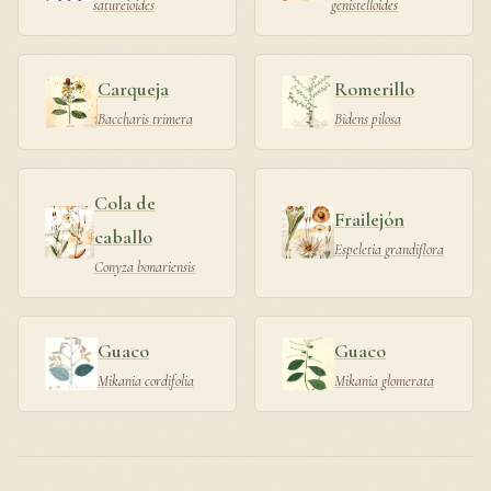
satureioides
genistelloides
Carqueja
Romerillo
Baccharis trimera
Bidens pilosa
Cola de
Frailejón
caballo
Espeletia grandiflora
Conyza bonariensis
Guaco
Guaco
Mikania cordifolia
Mikania glomerata