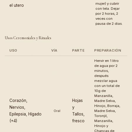
mujer) y cubrir
el utero
con tela. Dejar
por 2 horas, 2
veces con
pausa de 2 dias.
Usos Ceremoniales y Rituales
USO
VÍA
PARTE
PREPARACIÓN
Hervir en 1 litro
de agua por 2
minutos,
después
mezclar agua
con un total de
10g de
Manzanilla,
Corazón,
Hojas
Madre Selva,
Hinojo, Borraja,
Nervios,
y
Oral
Madre Selva,
Epilepsia, Hígado
Tallos,
Toronjil,
(+4)
fresco
Manzanilla,
Hinojo y
Chancas de