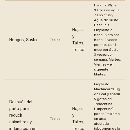
Hervir 200g en
3 litros de agua,
7 Espiritus y
Agua de Susto.
Usar un s
Hojas
Emplasto o
Baño, 6 hrs por
y
Hongos, Susto
Tópico
Baño, 2 veces
Tallos,
por mes por 1
fresco
mes; por Susto
3 veces por
semana: Martes,
Viernes y el
siguente
Martes.
Emplasto:
Machucar 200g
de Leaf y añadir
5 gotas de
Después del
Trementina
parto para
Hojas
(Turpentine).
poner Emplasto
reducir
y
Tópico
en área
calambres y
Tallos,
afectada
inflamación en
fresco
(abdomen de la