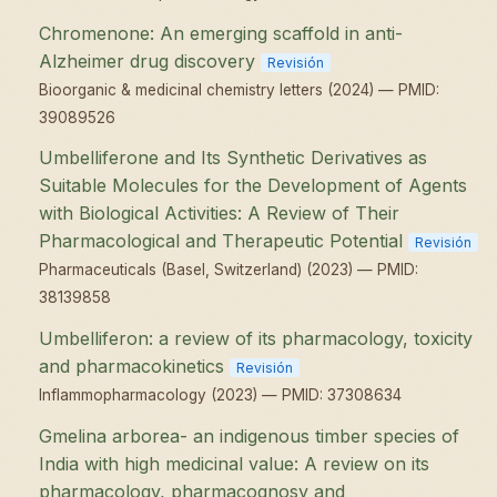
Chromenone: An emerging scaffold in anti-
Alzheimer drug discovery
Revisión
Bioorganic & medicinal chemistry letters (2024) — PMID:
39089526
Umbelliferone and Its Synthetic Derivatives as
Suitable Molecules for the Development of Agents
with Biological Activities: A Review of Their
Pharmacological and Therapeutic Potential
Revisión
Pharmaceuticals (Basel, Switzerland) (2023) — PMID:
38139858
Umbelliferon: a review of its pharmacology, toxicity
and pharmacokinetics
Revisión
Inflammopharmacology (2023) — PMID: 37308634
Gmelina arborea- an indigenous timber species of
India with high medicinal value: A review on its
pharmacology, pharmacognosy and