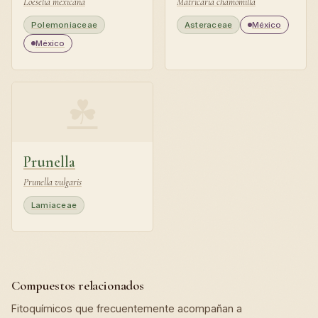
Loeselia mexicana
Matricaria chamomilla
Polemoniaceae
Asteraceae
México
México
☘
Prunella
Prunella vulgaris
Lamiaceae
Compuestos relacionados
Fitoquímicos que frecuentemente acompañan a