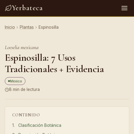
Yerbateca
Inicio
›
Plantas
›
Espinosilla
Loeselia mexicana
Espinosilla: 7 Usos
Tradicionales + Evidencia
México
8 min de lectura
CONTENIDO
Clasificación Botánica