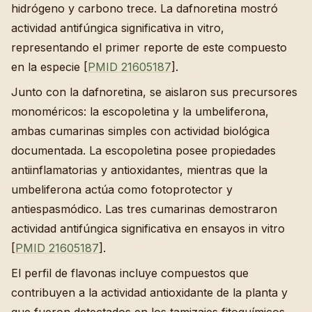
hidrógeno y carbono trece. La dafnoretina mostró
actividad antifúngica significativa in vitro,
representando el primer reporte de este compuesto
en la especie [
PMID 21605187
].
Junto con la dafnoretina, se aislaron sus precursores
monoméricos: la escopoletina y la umbeliferona,
ambas cumarinas simples con actividad biológica
documentada. La escopoletina posee propiedades
antiinflamatorias y antioxidantes, mientras que la
umbeliferona actúa como fotoprotector y
antiespasmódico. Las tres cumarinas demostraron
actividad antifúngica significativa en ensayos in vitro
[
PMID 21605187
].
El perfil de flavonas incluye compuestos que
contribuyen a la actividad antioxidante de la planta y
que fueron detectados en los tamizajes fitoquímicos