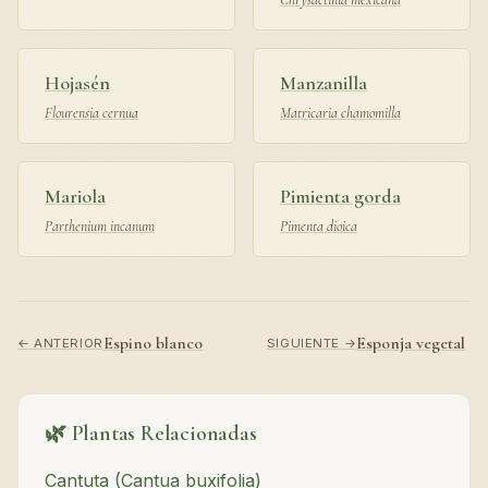
Hojasén
Manzanilla
Flourensia cernua
Matricaria chamomilla
Mariola
Pimienta gorda
Parthenium incanum
Pimenta dioica
Espino blanco
Esponja vegetal
← ANTERIOR
SIGUIENTE →
🌿 Plantas Relacionadas
Cantuta (Cantua buxifolia)