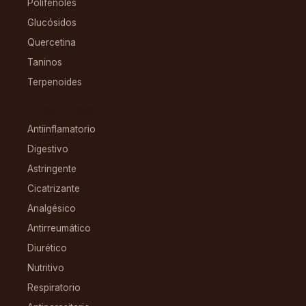
Polifenoles
Glucósidos
Quercetina
Taninos
Terpenoides
CONDICIONES
Antiinflamatorio
Digestivo
Astringente
Cicatrizante
Analgésico
Antirreumático
Diurético
Nutritivo
Respiratorio