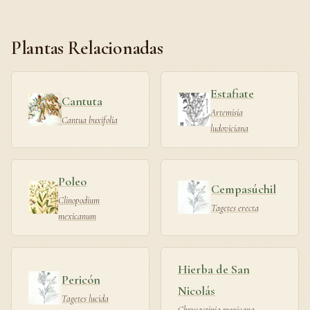
Plantas Relacionadas
Estafiate
Cantuta
Artemisia
Cantua buxifolia
ludoviciana
Poleo
Cempasúchil
Clinopodium
Tagetes erecta
mexicanum
Hierba de San
Pericón
Nicolás
Tagetes lucida
Chrysactinia mexicana