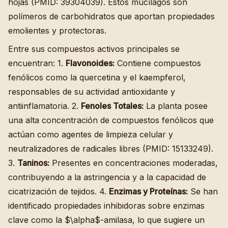
hojas (PMID: 39304039). Estos mucílagos son
polímeros de carbohidratos que aportan propiedades
emolientes y protectoras.
Entre sus compuestos activos principales se
encuentran: 1.
Flavonoides:
Contiene compuestos
fenólicos como la quercetina y el kaempferol,
responsables de su actividad antioxidante y
antiinflamatoria. 2.
Fenoles Totales:
La planta posee
una alta concentración de compuestos fenólicos que
actúan como agentes de limpieza celular y
neutralizadores de radicales libres (PMID: 15133249).
3.
Taninos:
Presentes en concentraciones moderadas,
contribuyendo a la astringencia y a la capacidad de
cicatrización de tejidos. 4.
Enzimas y Proteínas:
Se han
identificado propiedades inhibidoras sobre enzimas
clave como la $\alpha$-amilasa, lo que sugiere un