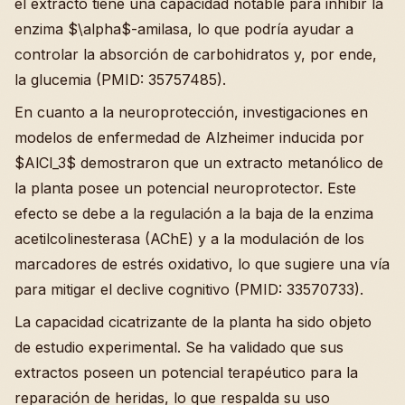
el extracto tiene una capacidad notable para inhibir la
enzima $\alpha$-amilasa, lo que podría ayudar a
controlar la absorción de carbohidratos y, por ende,
la glucemia (PMID: 35757485).
En cuanto a la neuroprotección, investigaciones en
modelos de enfermedad de Alzheimer inducida por
$AlCl_3$ demostraron que un extracto metanólico de
la planta posee un potencial neuroprotector. Este
efecto se debe a la regulación a la baja de la enzima
acetilcolinesterasa (AChE) y a la modulación de los
marcadores de estrés oxidativo, lo que sugiere una vía
para mitigar el declive cognitivo (PMID: 33570733).
La capacidad cicatrizante de la planta ha sido objeto
de estudio experimental. Se ha validado que sus
extractos poseen un potencial terapéutico para la
reparación de heridas, lo que respalda su uso