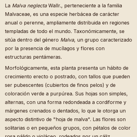
La
Malva neglecta
Wallr., perteneciente a la familia
Malvaceae, es una especie herbácea de carácter
anual o perenne, ampliamente distribuida en regiones
templadas de todo el mundo. Taxonómicamente, se
sitúa dentro del género
Malva
, un grupo caracterizado
por la presencia de mucílagos y flores con
estructuras pentámeras.
Morfológicamente, esta planta presenta un hábito de
crecimiento erecto o postrado, con tallos que pueden
ser pubescentes (cubiertos de finos pelos) y de
coloración verde a purpúrea. Sus hojas son simples,
alternas, con una forma redondeada a cordiforme y
márgenes crenados o dentados, lo que le otorga un
aspecto distintivo de "hoja de malva". Las flores son
solitarias o en pequeños grupos, con pétalos de color
rosa pálido o violáceo, rodeados por un cáliz