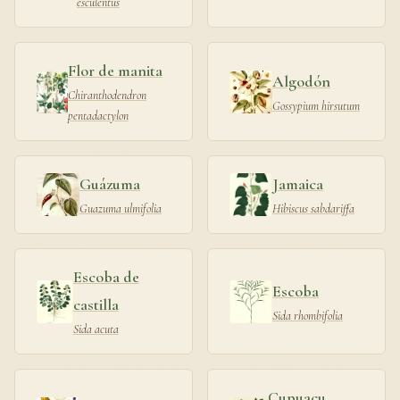
esculentus
Flor de manita
Algodón
Chiranthodendron
Gossypium hirsutum
pentadactylon
Guázuma
Jamaica
Guazuma ulmifolia
Hibiscus sabdariffa
Escoba de
Escoba
castilla
Sida rhombifolia
Sida acuta
Cupuaçu