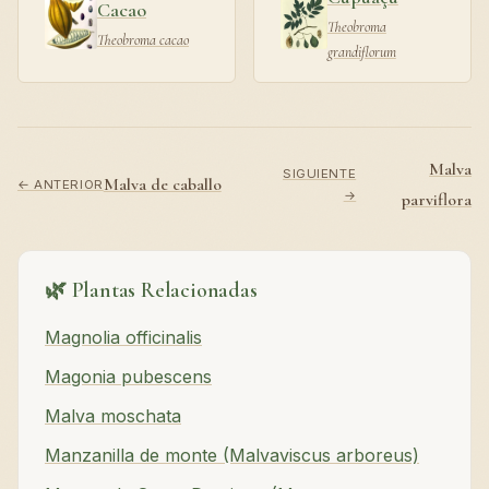
Cacao
Theobroma
Theobroma cacao
grandiflorum
Malva
SIGUIENTE
Malva de caballo
← ANTERIOR
→
parviflora
🌿 Plantas Relacionadas
Magnolia officinalis
Magonia pubescens
Malva moschata
Manzanilla de monte (Malvaviscus arboreus)