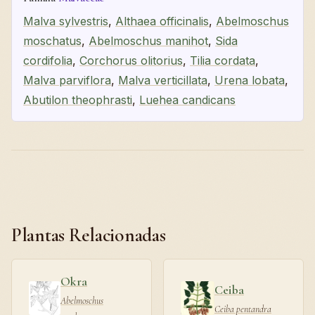
Malva sylvestris
,
Althaea officinalis
,
Abelmoschus
moschatus
,
Abelmoschus manihot
,
Sida
cordifolia
,
Corchorus olitorius
,
Tilia cordata
,
Malva parviflora
,
Malva verticillata
,
Urena lobata
,
Abutilon theophrasti
,
Luehea candicans
Plantas Relacionadas
Okra
Ceiba
Abelmoschus
Ceiba pentandra