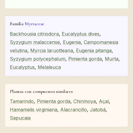
Familia
Myrtaceae
Backhousia citriodora
,
Eucalyptus dives
,
Syzygium malaccense
,
Eugenia
,
Campomanesia
velutina
,
Myrcia laruotteana
,
Eugenia pitanga
,
Syzygium polycephalum
,
Pimienta gorda
,
Murta
,
Eucalyptus
,
Melaleuca
Plantas con compuestos similares
Tamarindo
,
Pimienta gorda
,
Chirimoya
,
Açaí
,
Hamamelis virginiana
,
Alacrancillo
,
Jatobá
,
Sapucaia