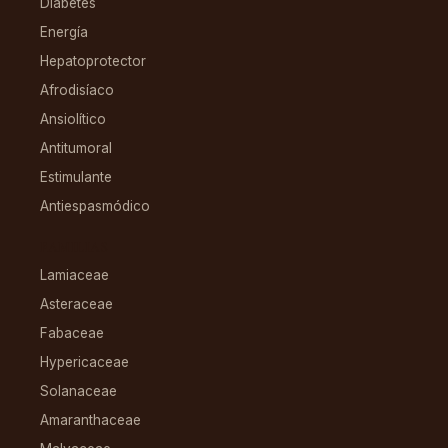
Diabetes
Energía
Hepatoprotector
Afrodisíaco
Ansiolítico
Antitumoral
Estimulante
Antiespasmódico
FAMILIAS
Lamiaceae
Asteraceae
Fabaceae
Hypericaceae
Solanaceae
Amaranthaceae