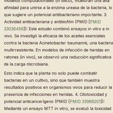
modelos computacionales (in silico), muestran una alta
afinidad para unirse a la enzima ureasa de la bacteria, lo
que sugiere un potencial antibacteriano importante. 3.
Actividad antibacteriana y antibiofilm (PMID [
PMID
33036456
]): Este estudio combinó ensayos in vitro e in
vivo. Se investigó la eficacia de los aceites esenciales
contra la bacteria Acinetobacter baumannii, una bacteri
multirresistente. En modelos de infección de heridas en
ratones (in vivo), se observó una reducción significativa
de la carga microbiana.
Esto indica que la planta no solo puede combatir
bacterias en un cultivo, sino que también muestra
resultados positivos en organismos vivos para reducir la
presencia de infecciones en heridas. 4. Citotoxicidad y
potencial anticancerígeno (PMID [
PMID 33988201
]):
Mediante un ensayo MTT in vitro, se evaluó la toxicidad