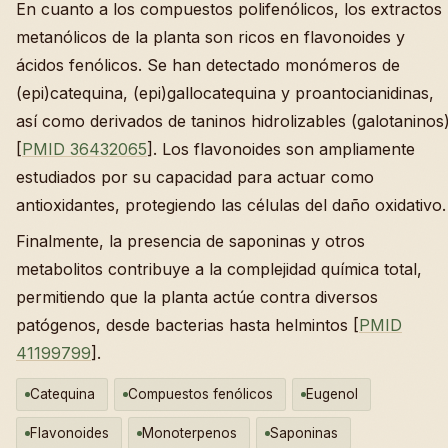
En cuanto a los compuestos polifenólicos, los extractos
metanólicos de la planta son ricos en flavonoides y
ácidos fenólicos. Se han detectado monómeros de
(epi)catequina, (epi)gallocatequina y proantocianidinas,
así como derivados de taninos hidrolizables (galotaninos
[
PMID 36432065
]. Los flavonoides son ampliamente
estudiados por su capacidad para actuar como
antioxidantes, protegiendo las células del daño oxidativo.
Finalmente, la presencia de saponinas y otros
metabolitos contribuye a la complejidad química total,
permitiendo que la planta actúe contra diversos
patógenos, desde bacterias hasta helmintos [
PMID
41199799
].
Catequina
Compuestos fenólicos
Eugenol
Flavonoides
Monoterpenos
Saponinas