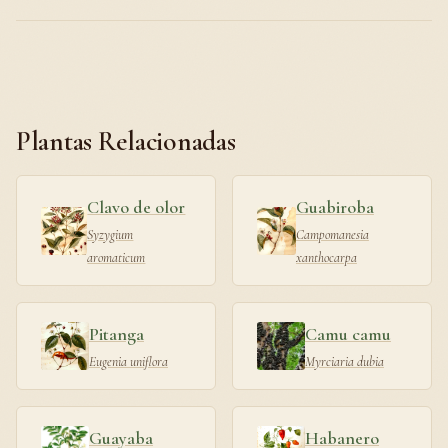
Plantas Relacionadas
Clavo de olor
Guabiroba
Syzygium
Campomanesia
aromaticum
xanthocarpa
Pitanga
Camu camu
Eugenia uniflora
Myrciaria dubia
Guayaba
Habanero