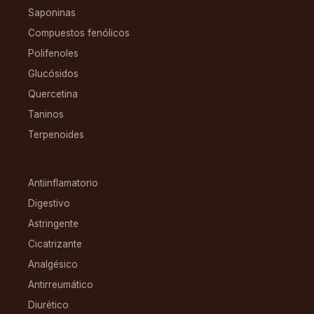
Saponinas
Compuestos fenólicos
Polifenoles
Glucósidos
Quercetina
Taninos
Terpenoides
CONDICIONES
Antiinflamatorio
Digestivo
Astringente
Cicatrizante
Analgésico
Antirreumático
Diurético