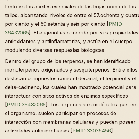
tanto en los aceites esenciales de las hojas como de los
tallos, alcanzando niveles de entre el 57.ochenta y cuatr
por ciento y el 59.setenta y seis por ciento [
PMID
36432065
]. El eugenol es conocido por sus propiedades
antioxidantes y antiinflamatorias, y actúa en el cuerpo
modulando diversas respuestas biológicas.
Dentro del grupo de los terpenos, se han identificado
monoterpenos oxigenados y sesquiterpenos. Entre ellos
destacan compuestos como el decanal, el terpineol y el
delta-cadineno, los cuales han mostrado potencial para
interactuar con sitios activos de enzimas específicas
[
PMID 36432065
]. Los terpenos son moléculas que, en
el organismo, suelen participar en procesos de
interacción con membranas celulares y pueden poseer
actividades antimicrobianas [
PMID 33036456
].