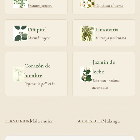
Psidium guajava
Capsicum chinense
Piñipiní
Limonaria
Morinda royoc
Murraya paniculata
Jazmín de
Corazón de
leche
hombre
Tabernaemontana
Peperomia pellucida
divaricata
Mala mujer
Malanga
← ANTERIOR
SIGUIENTE →