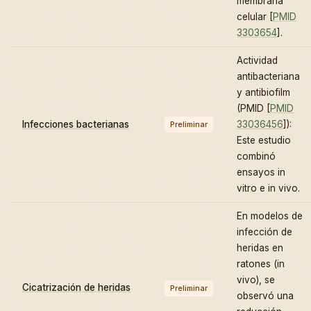
membrana
celular [
PMID
3303654
].
Actividad
antibacteriana
y antibiofilm
(PMID [
PMID
Infecciones bacterianas
33036456
]):
Preliminar
Este estudio
combinó
ensayos in
vitro e in vivo.
En modelos de
infección de
heridas en
ratones (in
vivo), se
Cicatrización de heridas
Preliminar
observó una