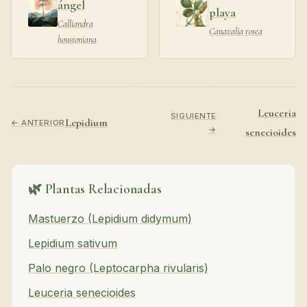
ángel
playa
Calliandra
Canavalia rosea
houstoniana
Leuceria
SIGUIENTE
Lepidium
← ANTERIOR
→
senecioides
🌿 Plantas Relacionadas
Mastuerzo (Lepidium didymum)
Lepidium sativum
Palo negro (Leptocarpha rivularis)
Leuceria senecioides