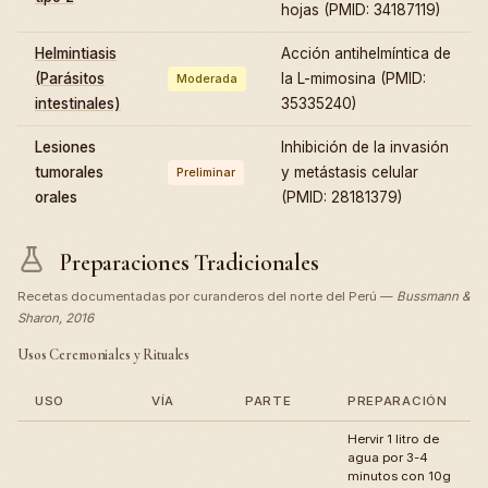
hojas (PMID: 34187119)
Helmintiasis
Acción antihelmíntica de
(Parásitos
la L-mimosina (PMID:
Moderada
intestinales)
35335240)
Lesiones
Inhibición de la invasión
tumorales
y metástasis celular
Preliminar
orales
(PMID: 28181379)
Preparaciones Tradicionales
Recetas documentadas por curanderos del norte del Perú —
Bussmann &
Sharon, 2016
Usos Ceremoniales y Rituales
USO
VÍA
PARTE
PREPARACIÓN
Hervir 1 litro de
agua por 3-4
minutos con 10g