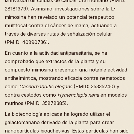
la invasión de células de cáncer oral humano (PMID:
28181379). Asimismo, investigaciones sobre la L-
mimosina han revelado un potencial terapéutico
multifocal contra el cáncer de mama, actuando a
través de diversas rutas de señalización celular
(PMID: 40890736).
En cuanto a la actividad antiparasitaria, se ha
comprobado que extractos de la planta y su
compuesto mimosina presentan una notable actividad
antihelmíntica, mostrando eficacia contra nematodos
como
Caenorhabditis elegans
(PMID: 35335240) y
contra cestodos como
Hymenolepis nana
en modelos
murinos (PMID: 35878385).
La biotecnología aplicada ha logrado utilizar el
galactomanano derivado de la planta para crear
nanopartículas bioadhesivas. Estas partículas han sido