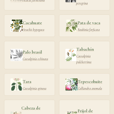
Acacia farnesiana
peregrina
Cacahuate
Pata de vaca
Arachis hypogaea
Bauhinia forficata
Tabachín
Palo brasil
Caesalpinia
Caesalpinia echinata
pulcherrima
Tara
Tepescohuite
Caesalpinia spinosa
Calliandra anomala
Cabeza de
Frijol de