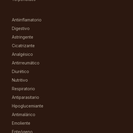
CONDICIONES
Antiinflamatorio
Digestivo
Astringente
Cicatrizante
Analgésico
Antirreumático
Diurético
Nutritivo
Respiratorio
Antiparasitario
Hipoglucemiante
Antimalárico
Emoliente
Enteógeno