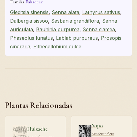
Familia
Fabaceae
Gleditsia sinensis
,
Senna alata
,
Lathyrus sativus
,
Dalbergia sissoo
,
Sesbania grandiflora
,
Senna
auriculata
,
Bauhinia purpurea
,
Senna siamea
,
Phaseolus lunatus
,
Lablab purpureus
,
Prosopis
cineraria
,
Pithecellobium dulce
Plantas Relacionadas
Yopo
Huizache
Anadenanthera