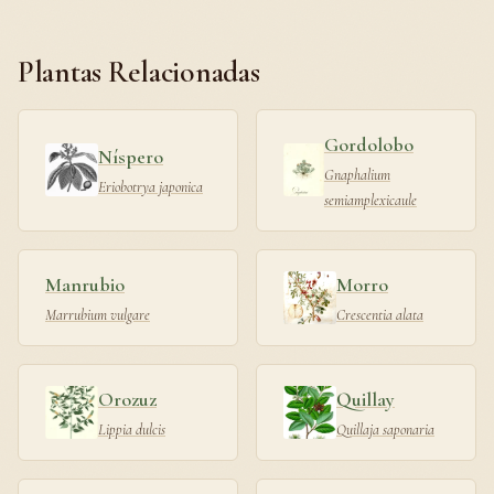
Plantas Relacionadas
Gordolobo
Níspero
Gnaphalium
Eriobotrya japonica
semiamplexicaule
Manrubio
Morro
Marrubium vulgare
Crescentia alata
Orozuz
Quillay
Lippia dulcis
Quillaja saponaria