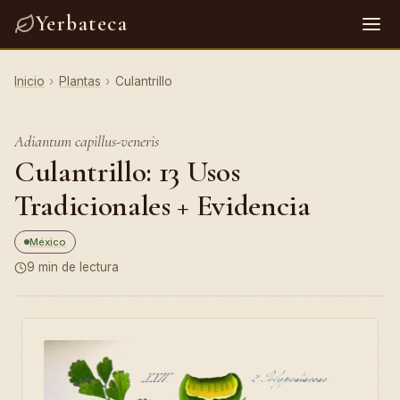
Yerbateca
Inicio
›
Plantas
›
Culantrillo
Adiantum capillus-veneris
Culantrillo: 13 Usos
Tradicionales + Evidencia
México
9 min de lectura