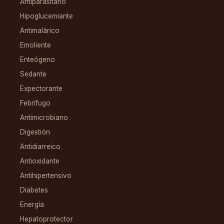
Antiparasitario
Hipoglucemiante
Antimalárico
Emoliente
Enteógeno
Sedante
Expectorante
Febrífugo
Antimicrobiano
Digestión
Antidiarreico
Antioxidante
Antihipertensivo
Diabetes
Energía
Hepatoprotector