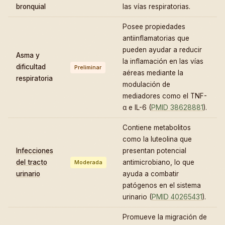
bronquial
las vías respiratorias.
Posee propiedades
antiinflamatorias que
pueden ayudar a reducir
Asma y
la inflamación en las vías
dificultad
Preliminar
aéreas mediante la
respiratoria
modulación de
mediadores como el TNF-
α e IL-6 (
PMID 38628881
).
Contiene metabolitos
como la luteolina que
Infecciones
presentan potencial
del tracto
antimicrobiano, lo que
Moderada
urinario
ayuda a combatir
patógenos en el sistema
urinario (
PMID 40265431
).
Promueve la migración de