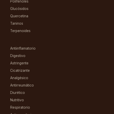
Polifenoles
Glucósidos
Quercetina
Taninos
Terpenoides
CONDICIONES
Antiinflamatorio
Digestivo
Astringente
Cicatrizante
Analgésico
Antirreumático
Diurético
Nutritivo
Respiratorio