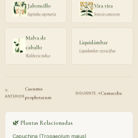
Jaboncillo
Vira vira
Sapindus saponaria
Senecio canescens
Malva de
Liquidámbar
caballo
Liquidambar styraciflua
Waltheria indica
Cucumis
←
Cumaceba
SIGUIENTE →
ANTERIOR
prophetarum
🌿 Plantas Relacionadas
Capuchina (Tropaeolum majus)