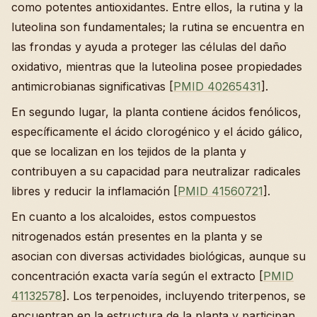
como potentes antioxidantes. Entre ellos, la rutina y la
luteolina son fundamentales; la rutina se encuentra en
las frondas y ayuda a proteger las células del daño
oxidativo, mientras que la luteolina posee propiedades
antimicrobianas significativas [
PMID 40265431
].
En segundo lugar, la planta contiene ácidos fenólicos,
específicamente el ácido clorogénico y el ácido gálico,
que se localizan en los tejidos de la planta y
contribuyen a su capacidad para neutralizar radicales
libres y reducir la inflamación [
PMID 41560721
].
En cuanto a los alcaloides, estos compuestos
nitrogenados están presentes en la planta y se
asocian con diversas actividades biológicas, aunque su
concentración exacta varía según el extracto [
PMID
41132578
]. Los terpenoides, incluyendo triterpenos, se
encuentran en la estructura de la planta y participan