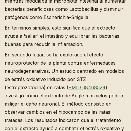
mientras modulaba la microbiota intestinal al aumentar
bacterias beneficiosas como Lactobacillus y disminuir
patógenos como Escherichia-Shigella.
En términos simples, esto significa que el extracto
ayuda a 'sellar' el intestino y equilibrar las bacterias
buenas para reducir la inflamación.
En segundo lugar, se ha explorado el efecto
neuroprotector de la planta contra enfermedades
neurodegenerativas. Un estudio centrado en modelos
de estrés oxidativo inducido por STZ
(estreptozotocina) en ratas (
PMID 38468524
)
investigó cómo el extracto de Aegle marmelos podría
mitigar el daño neuronal. El método consistió en
observar cambios en el hipocampo de las ratas
tratadas. Los resultados indicaron que el tratamiento
con el extracto ayudó a combatir el estrés oxidativo y