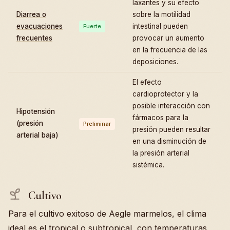
laxantes y su efecto
Diarrea o
sobre la motilidad
evacuaciones
intestinal pueden
Fuerte
frecuentes
provocar un aumento
en la frecuencia de las
deposiciones.
El efecto
cardioprotector y la
posible interacción con
Hipotensión
fármacos para la
(presión
Preliminar
presión pueden resultar
arterial baja)
en una disminución de
la presión arterial
sistémica.
Cultivo
Para el cultivo exitoso de Aegle marmelos, el clima
ideal es el tropical o subtropical, con temperaturas