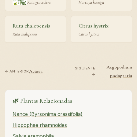
Ruta graveolens
Murraya koenigii
Ruta chalepensis
Citrus hystrix
Ruta chalepensis
Citrus hystrix
Aegopodium
SIGUIENTE
Actaea
← ANTERIOR
→
podagraria
🌿 Plantas Relacionadas
Nance (Byrsonima crassifolia)
Hippophae rhamnoides
Salvia eremophila