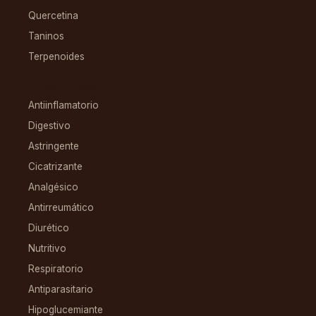
Quercetina
Taninos
Terpenoides
CONDICIONES
Antiinflamatorio
Digestivo
Astringente
Cicatrizante
Analgésico
Antirreumático
Diurético
Nutritivo
Respiratorio
Antiparasitario
Hipoglucemiante