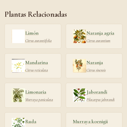
Plantas Relacionadas
Limón
Naranja agria
Citrus aurantiifolia
Citrus aurantium
Mandarina
Naranja
Citrus reticulata
Citrus sinensis
Limonaria
Jaborandi
Murraya paniculata
Pilocarpus jaborandi
Ruda
Murraya koenigii