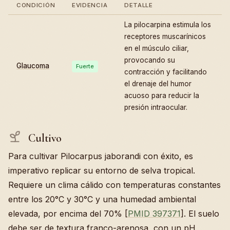
CONDICIÓN
EVIDENCIA
DETALLE
La pilocarpina estimula los
receptores muscarínicos
en el músculo ciliar,
provocando su
Glaucoma
Fuerte
contracción y facilitando
el drenaje del humor
acuoso para reducir la
presión intraocular.
Cultivo
Para cultivar Pilocarpus jaborandi con éxito, es
imperativo replicar su entorno de selva tropical.
Requiere un clima cálido con temperaturas constantes
entre los 20°C y 30°C y una humedad ambiental
elevada, por encima del 70% [
PMID 397371
]. El suelo
debe ser de textura franco-arenosa, con un pH