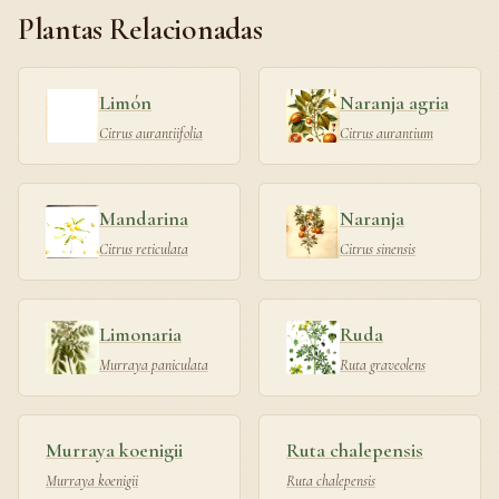
Plantas Relacionadas
Limón
Naranja agria
Citrus aurantiifolia
Citrus aurantium
Mandarina
Naranja
Citrus reticulata
Citrus sinensis
Limonaria
Ruda
Murraya paniculata
Ruta graveolens
Murraya koenigii
Ruta chalepensis
Murraya koenigii
Ruta chalepensis