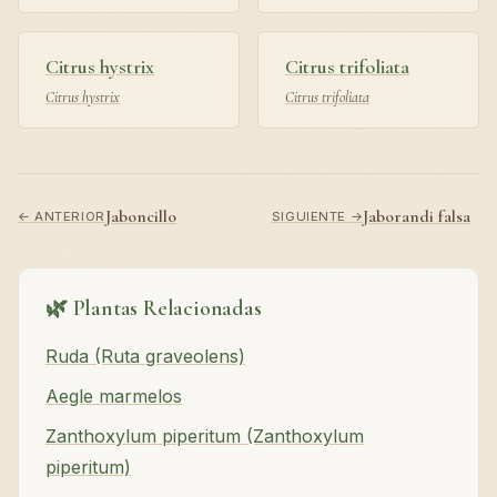
Citrus hystrix
Citrus trifoliata
Citrus hystrix
Citrus trifoliata
Jaboncillo
Jaborandi falsa
← ANTERIOR
SIGUIENTE →
🌿 Plantas Relacionadas
Ruda (Ruta graveolens)
Aegle marmelos
Zanthoxylum piperitum (Zanthoxylum
piperitum)