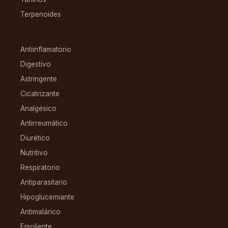
Terpenoides
CONDICIONES
Antiinflamatorio
Digestivo
Astringente
Cicatrizante
Analgésico
Antirreumático
Diurético
Nutritivo
Respiratorio
Antiparasitario
Hipoglucemiante
Antimalárico
Emoliente